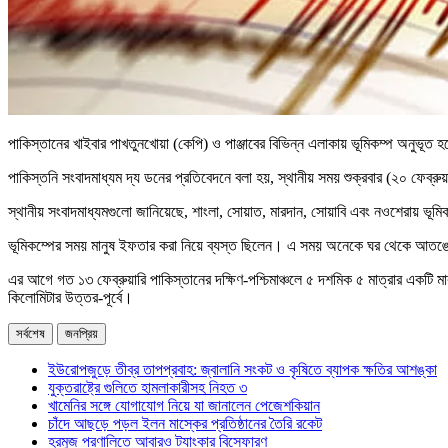
পাকিস্তানের খাইবার পাখতুনখোয়া (কেপি) ও পাঞ্জাবের বিভিন্ন এলাকায় ভূমিকম্প অনুভূ
পাকিস্তনি সংবাদমাধ্যম দ্য ডনের প্রতিবেদনে বলা হয়, স্থানীয় সময় শুক্রবার (২০ ফেব্রু
স্থানীয় সংবাদমাধ্যমগুলো জানিয়েছে, শাংলা, সোয়াত, মারদান, সোয়াবি এবং নওশেরায় ভূম
ভূমিকম্পের সময় মানুষ ইফতার করা নিয়ে ব্যস্ত ছিলেন। এ সময় অনেকে ঘর থেকে আতঙ্কে
এর আগে গত ১৩ ফেব্রুয়ারি পাকিস্তানের দক্ষিণ-পশ্চিমাঞ্চলে ৫ দশমিক ৫ মাত্রার একটি ম
কিলোমিটার উত্তর-পূর্বে।
সর্বশেষ
জনপ্রিয়
ইউরোপজুড়ে তীব্র তাপপ্রবাহ: জ্বালানি সংকট ও কৃষিতে ব্যাপক ক্ষতির আশঙ্কা
যুক্তরাষ্ট্রে গুলিতে হামলাকারীসহ নিহত ৩
খামেনির সঙ্গে যোগাযোগ নিয়ে যা জানালেন পেজেশকিয়ান
চাঁদে আছড়ে পড়ল ইলন মাস্কের প্রতিষ্ঠানের তৈরি রকেট
হরমুজ প্রণালিতে আবারও ট্যাংকার বিস্ফোরণ