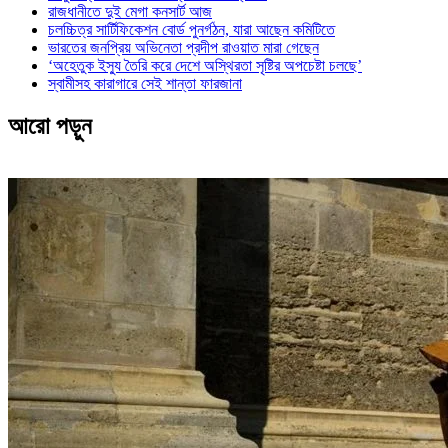
রাজধানীতে দুই মেগা কনসার্ট আজ
চলচ্চিত্র সার্টিফিকেশন বোর্ড পুনর্গঠন, যারা আছেন কমিটিতে
ভারতের জনপ্রিয় অভিনেতা প্রদীপ রাওয়াত মারা গেছেন
‘অহেতুক ইস্যু তৈরি করে দেশে অস্থিরতা সৃষ্টির অপচেষ্টা চলছে’
স্বামীসহ কারাগারে সেই শান্তা ফারজানা
আরো পড়ুন