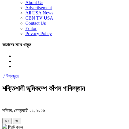
About Us
Advertisement
All USA News
CBN TV USA
Contact Us
Editor
Privacy Policy
আমাদের সাথে থাকুন
/
বিশ্বজুড়ে
শক্তিশালী ভূমিকম্পে কাঁপল পাকিস্তান
শনিবার, ফেব্রুয়ারী ২১, ২০২৬
অ+
অ-
প্রিন্ট করুন