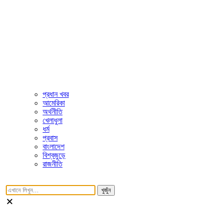
প্রধান খবর
আমেরিকা
অর্থনীতি
খেলাধুলা
ধর্ম
প্রবাস
বাংলাদেশ
বিশ্বজুড়ে
রাজনীতি
খুজুঁন