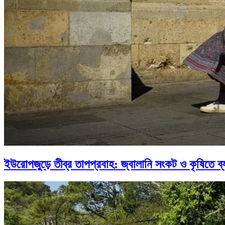
ইউরোপজুড়ে তীব্র তাপপ্রবাহ: জ্বালানি সংকট ও কৃষিতে ব