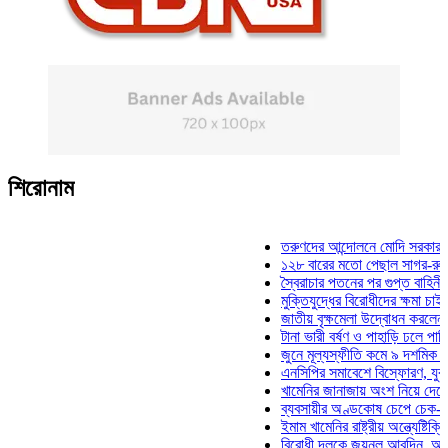
শিরোনাম
তরুণদের আন্দোলনে মোদি সরকার দুর্বল হয
১২৮ বারের মতো পেছাল সাগর-রুনি হত্যা
স্বৈরাচার পতনের পর গুপ্ত বাহিনীর আত্মপ্র
মুক্তিযুদ্ধের বিরোধীদের ক্ষমা চাইতে হবে: 
জাতীয় বৃক্ষমেলা উদ্বোধন করলেন প্রধানমন্
টানা ভারী বর্ষণ ও পাহাড়ি ঢলে পানিবন্দি চট
জুনে মূল্যস্ফীতি কমে ৯ দশমিক ১৬ শতা
এনসিপির সমাবেশে বিস্ফোরণ, যুবলীগের দ
খামেনির জানাজায় অংশ নিয়ে দেশে ফিরলে
ব্যবসায়ীর অণ্ডকোষ চেপে চেক-স্ট্যাম্পে
ইমাম খামেনির রাষ্ট্রীয় অন্ত্যেষ্টিক্রিয়ায়
বিরোধী দলকে জয়নুল আবদিন, আপনারা ৭