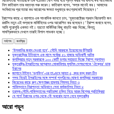
বিচারপতিরা সাওয়ারকে এক ঘণ্টারও বেশি সময় ধরে প্রশ্ন করার পর বাদীপক্ষের আইনজীবী
নিল কাতিয়াল তার বক্তব্য শুরু করেন। কাতিয়াল বলেন, ‘শুল্ক মানেই কর। আমাদের
সংবিধানের প্রণেতারা কর আরোপের ক্ষমতা শুধুমাত্র কংগ্রেসকেই দিয়েছেন।’
ট্রাম্পের কাছে এ ব্যাপারে এক সাংবাদিক জানতে চান, ‘যুক্তরাষ্ট্রের প্রধান বিচারপতি জন
রবার্টস নতুন এই শুল্ককে মার্কিনিদের ওপর আরোপিত কর বলেছেন।’ ট্রাম্প জবাবে বলেন,
আমি পুরোপুরি একমত নই। হয়তো মার্কিনিরা কিছু বাড়তি খরচ দিচ্ছে, কিন্তু
সামগ্রিকভাবে দেখলে তারাই বিশাল লাভবান হচ্ছে।
সর্বশেষ
জনপ্রিয়
‘উসকানির জবাব দেওয়া হবে’, সৌদি আরবকে ইয়েমেনের হুঁশিয়ারি
যুক্তরাষ্ট্রের ইতিহাসে এক মাসে সর্বোচ্চ ৫১ হাজার অভিবাসী আটক
কলম্বিয়ার নতুন সরকারকে ১০০ কোটি ডলার সহায়তা দিচ্ছে ট্রাম্প প্রশাসন
যুক্তরাষ্ট্র-ইসরাইলের আগ্রাসন মোকাবিলায় মুসলিম দেশগুলোকে ‘ঐক্যের’ ডাক
ইরানের
জাপানে টাইফুন ‘ডলফিন’-এর তাণ্ডবে আহত ৫, বন্দর বন্ধ করল চীন
শপথ নিয়েই ইসরাইলের সঙ্গে সম্পর্ক পুনর্গঠনের ঘোষণা কলম্বিয়া সরকারের
কিয়েভের কাছে রুশ ক্ষেপণাস্ত্র হামলায় শিশুসহ নিহত ৩
পাকিস্তানে নিরাপত্তা অভিযানে সেনা কর্মকর্তাসহ নিহত ৮
তুরস্ক-সৌদি-পাকিস্তানের প্রতিরক্ষা চুক্তি নিয়ে আরব বিশ্বের প্রতিক্রিয়া
যে শর্তে ইরানের ওপর থেকে নৌ অবরোধ তুলে নেবে যুক্তরাষ্ট্র
আরো পড়ুন