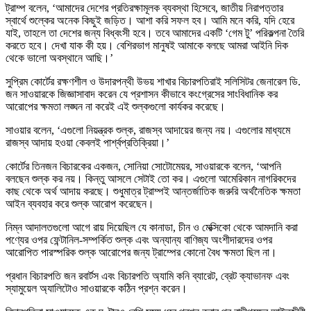
ট্রাম্প বলেন, ‘আমাদের দেশের প্রতিরক্ষামূলক ব্যবস্থা হিসেবে, জাতীয় নিরাপত্তার
স্বার্থে শুল্কের অনেক কিছুই জড়িত। আশা করি সফল হব। আমি মনে করি, যদি হেরে
যাই, তাহলে তা দেশের জন্য বিধ্বংসী হবে। তবে আমাদের একটি ‘গেম টু’ পরিকল্পনা তৈরি
করতে হবে। দেখা যাক কী হয়। বেশিরভাগ মানুষই আমাকে বলছে আমরা আইনি দিক
থেকে ভালো অবস্থানে আছি।’
সুপ্রিম কোর্টের রক্ষণশীল ও উদারপন্থী উভয় শাখার বিচারপতিরাই সলিসিটর জেনারেল ডি.
জন সাওয়ারকে জিজ্ঞাসাবাদ করেন যে প্রশাসন কীভাবে কংগ্রেসের সাংবিধানিক কর
আরোপের ক্ষমতা লঙ্ঘন না করেই এই শুল্কগুলো কার্যকর করেছে।
সাওয়ার বলেন, ‘এগুলো নিয়ন্ত্রক শুল্ক, রাজস্ব আদায়ের জন্য নয়। এগুলোর মাধ্যমে
রাজস্ব আদায় হওয়া কেবলই পার্শ্বপ্রতিক্রিয়া।’
কোর্টের তিনজন বিচারকের একজন, সোনিয়া সোটোমেয়র, সাওয়ারকে বলেন, ‘আপনি
বলছেন শুল্ক কর নয়। কিন্তু আসলে সেটাই তো কর। এগুলো আমেরিকান নাগরিকদের
কাছ থেকে অর্থ আদায় করছে। শুধুমাত্র ট্রাম্পই আন্তর্জাতিক জরুরি অর্থনৈতিক ক্ষমতা
আইন ব্যবহার করে শুল্ক আরোপ করেছেন।
নিম্ন আদালতগুলো আগে রায় দিয়েছিল যে কানাডা, চীন ও মেক্সিকো থেকে আমদানি করা
পণ্যের ওপর ফেন্টানিল-সম্পর্কিত শুল্ক এবং অন্যান্য বাণিজ্য অংশীদারদের ওপর
আরোপিত পারস্পরিক শুল্ক আরোপের জন্য ট্রাম্পের কোনো বৈধ ক্ষমতা ছিল না।
প্রধান বিচারপতি জন রবার্টস এবং বিচারপতি অ্যামি কনি ব্যারেট, ব্রেট ক্যাভানফ এবং
স্যামুয়েল অ্যালিটোও সাওয়ারকে কঠিন প্রশ্ন করেন।