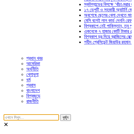
স্কটল্যান্ডের বিপক্ষে ‘বাঁচা-মরার লড়াইয়ে
১৭ ডেপুটি ও সহকারী অ্যাটর্নি জেনারেলে
অবশেষে ছেলের খেলা দেখতে মাঠে আসছ
মেসি বলেই লাল কার্ড দেননি রেফারি! ফাউ
বিশ্বকাপে নেই পাকিস্তান, তবু প্রতিটি 
একনেকে ৭ হাজার কোটি টাকার ৫ প্রকল্
বিশ্বকাপ ড্র দিয়ে ব্রাজিলের হেক্সা মিশন 
শহীদ প্রেসিডেন্ট জিয়াউর রহমান সমাধিতে 
প্রধান খবর
আমেরিকা
অর্থনীতি
খেলাধুলা
ধর্ম
প্রবাস
বাংলাদেশ
বিশ্বজুড়ে
রাজনীতি
খুজুঁন