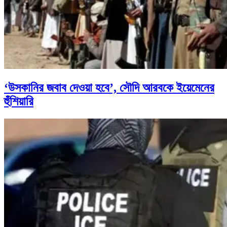
‘উসকানির জবাব দেওয়া হবে’, সৌদি আরবকে ইয়েমেনের
হুঁশিয়ারি