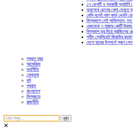
১৭ ডেপুটি ও সহকারী অ্যাটর্নি জেনারে
অবশেষে ছেলের খেলা দেখতে মাঠে আ
মেসি বলেই লাল কার্ড দেননি রেফারি! ফ
বিশ্বকাপে নেই পাকিস্তান, তবু প্রতিট
একনেকে ৭ হাজার কোটি টাকার ৫ প্রকল
বিশ্বকাপ ড্র দিয়ে ব্রাজিলের হেক্সা মিশ
শহীদ প্রেসিডেন্ট জিয়াউর রহমান সমাধিত
দেশে হামের উপসর্গে প্রাণ গেল আরও 
প্রধান খবর
আমেরিকা
অর্থনীতি
খেলাধুলা
ধর্ম
প্রবাস
বাংলাদেশ
বিশ্বজুড়ে
রাজনীতি
খুজুঁন