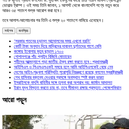
গত ৮ জুলাই প্রধান উপদেষ্টা ড. মুহাম্মদ ইউনূসের কাছে চিঠি পাঠান মার্কিন প্রেসিডেন্ট
ডোনাল্ড ট্রাম্প। ওই সময় তিনি জানান, ১ আগস্ট থেকে বাংলাদেশি পণ্যে নতুন করে
আরও ৩৫ শতাংশ শুল্ক আরোপ করা হবে।
তবে আলাপ-আলোচনার পর তিনি এ শুল্ক ২০ শতাংশে নামিয়ে এনেছেন।
সর্বশেষ
জনপ্রিয়
‘সরকার পতনের চূড়ান্ত আন্দোলনের সময় এখনো হয়নি’
কোটি টাকা অনুদান দিয়ে মাদ্রিদের দাবানল দুর্গতদের পাশে মেসি
কঙ্গোয় ইবোলায় মৃত্যু ছাড়াল ১৭০০
গোপালগঞ্জে পাঁচ প্লাটুন বিজিবি মোতায়েন
শহীদের আত্মত্যাগে গড়া জাতীয় ঐক্য রক্ষা করতে হবে : প্রধানমন্ত্রী
আইপিএল ও পিএসএলএকই সময়ে হলে আমি আইপিএলকেই বেছে নেব
দেশের আইন-শৃঙ্খলা পরিস্থিতি পুরোপুরি নিয়ন্ত্রণে রয়েছে বললেন স্বরাষ্ট্রমন্ত্রী
শেখ হাসিনার বক্তব্য দেওয়ার প্রসঙ্গে অবস্থান স্পষ্ট করল ভারত
ইসরাইলকে নাৎসি বাহিনীর সঙ্গে তুলনা করা অপরাধ নয়: জার্মান আদালত
ইরান যুদ্ধ বিস্তৃত করতে চায় না, তবে সীমান্ত রক্ষায় প্রস্তুত: পেজেশকিয়ান
আরো পড়ুন