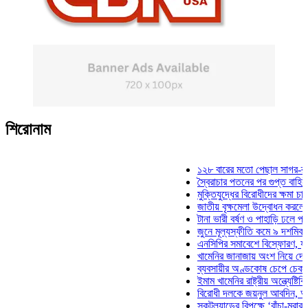
শিরোনাম
১২৮ বারের মতো পেছাল সাগর-রুনি হত্
স্বৈরাচার পতনের পর গুপ্ত বাহিনীর আত্মপ
মুক্তিযুদ্ধের বিরোধীদের ক্ষমা চাইতে হবে
জাতীয় বৃক্ষমেলা উদ্বোধন করলেন প্রধানম
টানা ভারী বর্ষণ ও পাহাড়ি ঢলে পানিবন্দি 
জুনে মূল্যস্ফীতি কমে ৯ দশমিক ১৬ শ
এনসিপির সমাবেশে বিস্ফোরণ, যুবলীগের
খামেনির জানাজায় অংশ নিয়ে দেশে ফিরল
ব্যবসায়ীর অণ্ডকোষ চেপে চেক-স্ট্যাম্
ইমাম খামেনির রাষ্ট্রীয় অন্ত্যেষ্টিক্রিয়
বিরোধী দলকে জয়নুল আবদিন, আপনারা
স্কটল্যান্ডের বিপক্ষে ‘বাঁচা-মরার লড়া