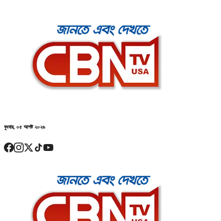
বুধবার, ০৫ আগষ্ট ২০২৬