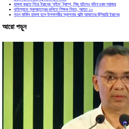
হামলা করতে গিয়ে ইরানের ‘ফাঁদে’ ট্রাম্প, পিছু হটলেও ঘটবে চরম পরাজয়
থাইল্যান্ডে স্কুলছাত্রের গুলিতে শিক্ষক নিহত, আহত ১০
নতুন মার্কিন হামলা হলে উপসাগরীয় স্থাপনায় পাল্টা আঘাতের হুঁশিয়ারি ইরানের
আরো পড়ুন