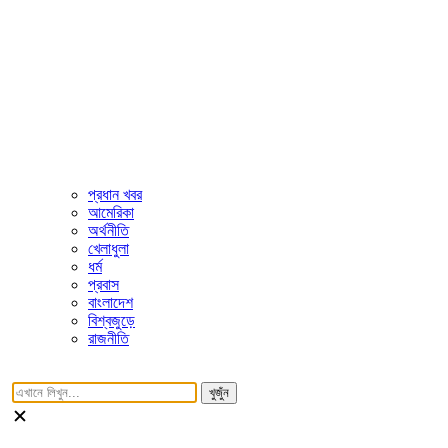
প্রধান খবর
আমেরিকা
অর্থনীতি
খেলাধুলা
ধর্ম
প্রবাস
বাংলাদেশ
বিশ্বজুড়ে
রাজনীতি
খুজুঁন