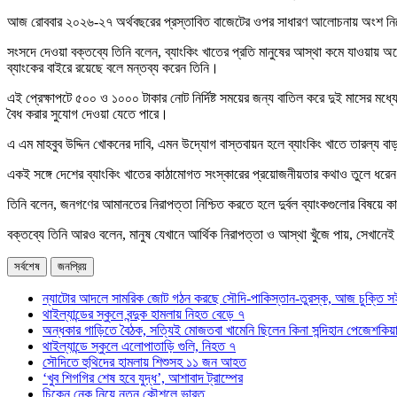
আজ রোববার ২০২৬-২৭ অর্থবছরের প্রস্তাবিত বাজেটের ওপর সাধারণ আলোচনায় অংশ নিয়ে
সংসদে দেওয়া বক্তব্যে তিনি বলেন, ব্যাংকিং খাতের প্রতি মানুষের আস্থা কমে যাওয়ায় অ
ব্যাংকের বাইরে রয়েছে বলে মন্তব্য করেন তিনি।
এই প্রেক্ষাপটে ৫০০ ও ১০০০ টাকার নোট নির্দিষ্ট সময়ের জন্য বাতিল করে দুই মাসের মধ্
বৈধ করার সুযোগ দেওয়া যেতে পারে।
এ এম মাহবুব উদ্দিন খোকনের দাবি, এমন উদ্যোগ বাস্তবায়ন হলে ব্যাংকিং খাতে তারল্য ব
একই সঙ্গে দেশের ব্যাংকিং খাতের কাঠামোগত সংস্কারের প্রয়োজনীয়তার কথাও তুলে ধরেন 
তিনি বলেন, জনগণের আমানতের নিরাপত্তা নিশ্চিত করতে হলে দুর্বল ব্যাংকগুলোর বিষয়ে কা
বক্তব্যে তিনি আরও বলেন, মানুষ যেখানে আর্থিক নিরাপত্তা ও আস্থা খুঁজে পায়, সেখা
সর্বশেষ
জনপ্রিয়
ন্যাটোর আদলে সামরিক জোট গঠন করছে সৌদি-পাকিস্তান-তুরস্ক, আজ চুক্তি স
থাইল্যান্ডের স্কুলে বন্দুক হামলায় নিহত বেড়ে ৭
অন্ধকার গাড়িতে বৈঠক, সত্যিই মোজতবা খামেনি ছিলেন কিনা সন্দিহান পেজেশকিয়
থাইল্যান্ডে স্কুলে এলোপাতাড়ি গুলি, নিহত ৭
সৌদিতে হুথিদের হামলায় শিশুসহ ১১ জন আহত
‘খুব শিগগির শেষ হবে যুদ্ধ’, আশাবাদ ট্রাম্পের
চিকেন নেক নিয়ে নতুন কৌশলে ভারত