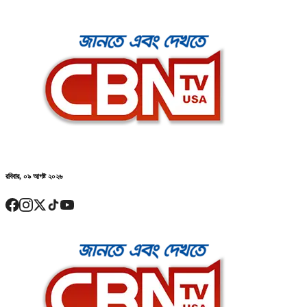
রবিবার, ০৯ আগষ্ট ২০২৬