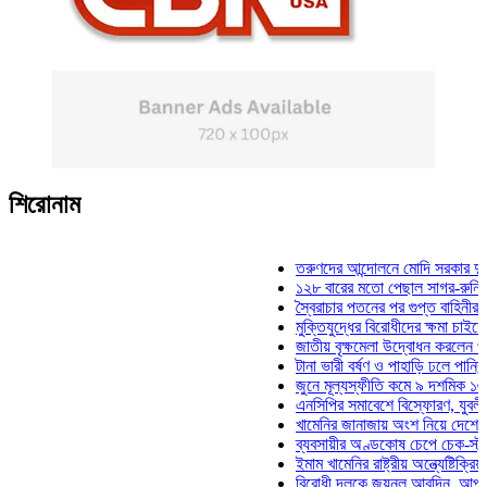
শিরোনাম
তরুণদের আন্দোলনে মোদি সরকার দুর্বল হয়েছ
১২৮ বারের মতো পেছাল সাগর-রুনি হত্যা ম
স্বৈরাচার পতনের পর গুপ্ত বাহিনীর আত্মপ্রকাশ
মুক্তিযুদ্ধের বিরোধীদের ক্ষমা চাইতে হবে: মুক
জাতীয় বৃক্ষমেলা উদ্বোধন করলেন প্রধানমন্ত্
টানা ভারী বর্ষণ ও পাহাড়ি ঢলে পানিবন্দি চট্টগ
জুনে মূল্যস্ফীতি কমে ৯ দশমিক ১৬ শতাংশ
এনসিপির সমাবেশে বিস্ফোরণ, যুবলীগের দুই 
খামেনির জানাজায় অংশ নিয়ে দেশে ফিরলেন স
ব্যবসায়ীর অণ্ডকোষ চেপে চেক-স্ট্যাম্পে স্
ইমাম খামেনির রাষ্ট্রীয় অন্ত্যেষ্টিক্রিয়ায় স্
বিরোধী দলকে জয়নুল আবদিন, আপনারা ৭১ 