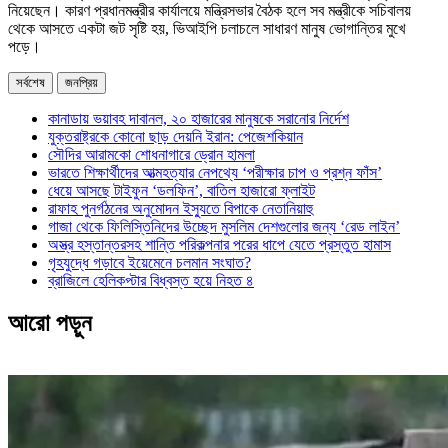
নিয়েছেন। কারণ প্রধানমন্ত্রীর কার্যালয়ে মন্ত্রিসভার বৈঠক হলে সব মন্ত্রীকে সচিবালয়
থেকে আসতে একটা জট সৃষ্টি হয়, ভিআইপি চলাচলে সাধারণ মানুষ ভোগান্তির মুখে
পড়ে।
সর্বশেষ
জনপ্রিয়
কানাডায় ভয়াবহ দাবানল, ২০ হাজারের মানুষকে সরানোর নির্দেশ
যুক্তরাষ্ট্রকে কোনো ছাড় দেয়নি ইরান: পেজেশকিয়ান
সৌদির আরামকো শোধনাগারে ড্রোন হামলা
ভারতে শিক্ষার্থীদের আত্মহত্যার নেপথ্যে ‘পরীক্ষার চাপ ও প্রশ্ন ফাঁস’
ধেয়ে আসছে টাইফুন ‘ডলফিন’, বাতিল হাজারো ফ্লাইট
রাফাহ পুনর্গঠনের অনুমোদন ইস্যুতে বিপাকে নেতানিয়াহু
গাজা থেকে ফিলিস্তিনিদের উচ্ছেদ মুসলিম দেশগুলোর জন্য ‘রেড লাইন’
অস্ত্র হস্তান্তরসহ শান্তি পরিকল্পনার পরের ধাপে যেতে প্রস্তুত হামাস
গৃহযুদ্ধে গড়াবে ইয়েমেনে চলমান সংঘাত?
ব্রাজিলে হেলিকপ্টার বিধ্বস্ত হয়ে নিহত ৪
আরো পড়ুন