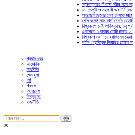
স্কটল্যান্ডের বিপক্ষে ‘বাঁচা-মরার লড়াইয়ে’ 
১৭ ডেপুটি ও সহকারী অ্যাটর্নি জেনারেলের 
অবশেষে ছেলের খেলা দেখতে মাঠে আসছেন
মেসি বলেই লাল কার্ড দেননি রেফারি! ফাউল ন
বিশ্বকাপে নেই পাকিস্তান, তবু প্রতিটি গো
একনেকে ৭ হাজার কোটি টাকার ৫ প্রকল্পের
বিশ্বকাপ ড্র দিয়ে ব্রাজিলের হেক্সা মিশন শুর
শহীদ প্রেসিডেন্ট জিয়াউর রহমান সমাধিতে যু
প্রধান খবর
আমেরিকা
অর্থনীতি
খেলাধুলা
ধর্ম
প্রবাস
বাংলাদেশ
বিশ্বজুড়ে
রাজনীতি
খুজুঁন