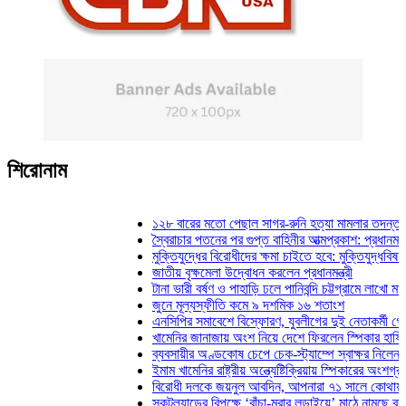
শিরোনাম
১২৮ বারের মতো পেছাল সাগর-রুনি হত্যা মামলার তদন্ত প্রতি
স্বৈরাচার পতনের পর গুপ্ত বাহিনীর আত্মপ্রকাশ: প্রধানমন্ত্রী
মুক্তিযুদ্ধের বিরোধীদের ক্ষমা চাইতে হবে: মুক্তিযুদ্ধবিষয়ক মন্ত্র
জাতীয় বৃক্ষমেলা উদ্বোধন করলেন প্রধানমন্ত্রী
টানা ভারী বর্ষণ ও পাহাড়ি ঢলে পানিবন্দি চট্টগ্রামে লাখো মানুষ
জুনে মূল্যস্ফীতি কমে ৯ দশমিক ১৬ শতাংশ
এনসিপির সমাবেশে বিস্ফোরণ, যুবলীগের দুই নেতাকর্মী গ্রেফতা
খামেনির জানাজায় অংশ নিয়ে দেশে ফিরলেন স্পিকার হাফিজ উদ্দ
ব্যবসায়ীর অণ্ডকোষ চেপে চেক-স্ট্যাম্পে স্বাক্ষর নিলেন স্বে
ইমাম খামেনির রাষ্ট্রীয় অন্ত্যেষ্টিক্রিয়ায় স্পিকারের অংশগ্রহণ
বিরোধী দলকে জয়নুল আবদিন, আপনারা ৭১ সালে কোথায় ছিলে
স্কটল্যান্ডের বিপক্ষে ‘বাঁচা-মরার লড়াইয়ে’ মাঠে নামছে ব্রাজিল