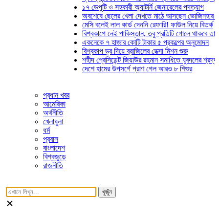
১৭ ডেপুটি ও সহকারী অ্যাটর্নি জেনারেলের পদত্যাগ
অবশেষে ছেলের খেলা দেখতে মাঠে আসছেন ভোজিনহার মা
মেসি বলেই লাল কার্ড দেননি রেফারি! ফাউল নিয়ে বিতর্ক
বিশ্বকাপে নেই পাকিস্তান, তবু প্রতিটি গোলে থাকবে তাদের ছোঁ
একনেকে ৭ হাজার কোটি টাকার ৫ প্রকল্পের অনুমোদন
বিশ্বকাপ ড্র দিয়ে ব্রাজিলের হেক্সা মিশন শুরু
শহীদ প্রেসিডেন্ট জিয়াউর রহমান সমাধিতে যুবদলের শ্রদ্ধা
দেশে হামের উপসর্গে প্রাণ গেল আরও ৮ শিশুর
প্রধান খবর
আমেরিকা
অর্থনীতি
খেলাধুলা
ধর্ম
প্রবাস
বাংলাদেশ
বিশ্বজুড়ে
রাজনীতি
খুজুঁন