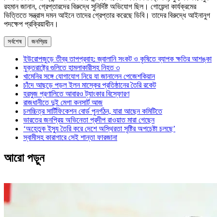
রহমান জানান, গ্রেপ্তারদের বিরুদ্ধে সুনির্দিষ্ট অভিযোগ ছিল। গোয়েন্দা কার্যক্রমের
ভিত্তিতে সন্ত্রাস দমন আইনে তাদের গ্রেপ্তার করেছে ডিবি। তাদের বিরুদ্ধে আইনানুগ
পদক্ষেপ প্রক্রিয়াধীন।
সর্বশেষ
জনপ্রিয়
ইউরোপজুড়ে তীব্র তাপপ্রবাহ: জ্বালানি সংকট ও কৃষিতে ব্যাপক ক্ষতির আশঙ্কা
যুক্তরাষ্ট্রে গুলিতে হামলাকারীসহ নিহত ৩
খামেনির সঙ্গে যোগাযোগ নিয়ে যা জানালেন পেজেশকিয়ান
চাঁদে আছড়ে পড়ল ইলন মাস্কের প্রতিষ্ঠানের তৈরি রকেট
হরমুজ প্রণালিতে আবারও ট্যাংকার বিস্ফোরণ
রাজধানীতে দুই মেগা কনসার্ট আজ
চলচ্চিত্র সার্টিফিকেশন বোর্ড পুনর্গঠন, যারা আছেন কমিটিতে
ভারতের জনপ্রিয় অভিনেতা প্রদীপ রাওয়াত মারা গেছেন
‘অহেতুক ইস্যু তৈরি করে দেশে অস্থিরতা সৃষ্টির অপচেষ্টা চলছে’
স্বামীসহ কারাগারে সেই শান্তা ফারজানা
আরো পড়ুন