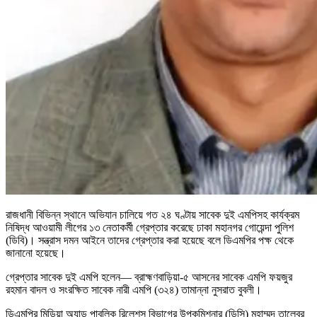
রাজধানী বিভিন্ন স্থানে অভিযান চালিয়ে গত ২৪ ঘণ্টায় সাবেক দুই এমপিসহ কার্যক্রম
নিষিদ্ধ আওয়ামী লীগের ১৩ নেতাকর্মী গ্রেপ্তার করেছে ঢাকা মহানগর গোয়েন্দা পুলিশ
(ডিবি)। সন্ত্রাস দমন আইনে তাদের গ্রেপ্তার করা হয়েছে বলে ডিএমপির পক্ষ থেকে
জানানো হয়েছে।
গ্রেপ্তার সাবেক দুই এমপি হলেন— ব্রাহ্মণবাড়িয়া-৫ আসনের সাবেক এমপি ফয়জুর
রহমান বাদল ও সংরক্ষিত সাবেক নারী এমপি (৩২৪) তামান্না নুসরাত বুবলী।
ডিএমপির মিডিয়া অ্যান্ড পাবলিক রিলেশন্স বিভাগের উপকমিশনার (ডিসি) মুহাম্মদ তালেবুর