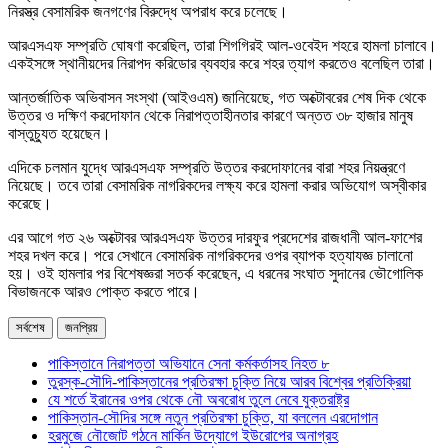
নিরস্ত্র বেসামরিক জনগণের বিরুদ্ধে অপরাধ করে চলেছে।
আরএসএফ সম্প্রতি ঘোষণা করেছিল, তারা শিগগিরই আল-ওবেইদ শহরে হামলা চালাবে।
একইসঙ্গে স্থানীয়দের নিরাপদ করিডোর ব্যবহার করে শহর ত্যাগ করতেও বলেছিল তারা।
আন্তর্জাতিক অভিবাসন সংস্থা (আইওএম) জানিয়েছে, গত অক্টোবরের শেষ দিক থেকে
উত্তর ও দক্ষিণ করদোফান থেকে নিরাপত্তাহীনতার কারণে অন্তত ৩৮ হাজার মানুষ
বাস্তুচ্যুত হয়েছেন।
এদিকে চলমান যুদ্ধে আরএসএফ সম্প্রতি উত্তর করদোফানের বারা শহর নিয়ন্ত্রণে
নিয়েছে। তবে তারা বেসামরিক নাগরিকদের লক্ষ্য করে হামলা করার অভিযোগ অস্বীকার
করেছে।
এর আগে গত ২৬ অক্টোবর আরএসএফ উত্তর দারফুর প্রদেশের রাজধানী আল-ফাশের
শহর দখল করে। পরে সেখানে বেসামরিক নাগরিকদের ওপর ব্যাপক হত্যাযজ্ঞ চালানো
হয়। ওই হামলার পর বিশেষজ্ঞরা সতর্ক করেছেন, এ ধরনের সংঘাত সুদানের ভৌগোলিক
বিভাজনকে আরও পোক্ত করতে পারে।
সর্বশেষ
জনপ্রিয়
পাকিস্তানে নিরাপত্তা অভিযানে সেনা কর্মকর্তাসহ নিহত ৮
তুরস্ক-সৌদি-পাকিস্তানের প্রতিরক্ষা চুক্তি নিয়ে আরব বিশ্বের প্রতিক্রিয়া
যে শর্তে ইরানের ওপর থেকে নৌ অবরোধ তুলে নেবে যুক্তরাষ্ট্র
পাকিস্তান-সৌদির সঙ্গে নতুন প্রতিরক্ষা চুক্তি, যা বললেন এরদোগান
হরমুজে নৌজোট গঠনে মার্কিন উদ্যোগে ইউরোপের অনাগ্রহ