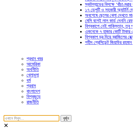
স্কটল্যান্ডের বিপক্ষে ‘বাঁচা-মরার লড়াইয়
১৭ ডেপুটি ও সহকারী অ্যাটর্নি জেনারেল
অবশেষে ছেলের খেলা দেখতে মাঠে আসছ
মেসি বলেই লাল কার্ড দেননি রেফারি! ফাউ
বিশ্বকাপে নেই পাকিস্তান, তবু প্রতিটি
একনেকে ৭ হাজার কোটি টাকার ৫ প্রকল্
বিশ্বকাপ ড্র দিয়ে ব্রাজিলের হেক্সা মিশন 
শহীদ প্রেসিডেন্ট জিয়াউর রহমান সমাধিতে
প্রধান খবর
আমেরিকা
অর্থনীতি
খেলাধুলা
ধর্ম
প্রবাস
বাংলাদেশ
বিশ্বজুড়ে
রাজনীতি
খুজুঁন