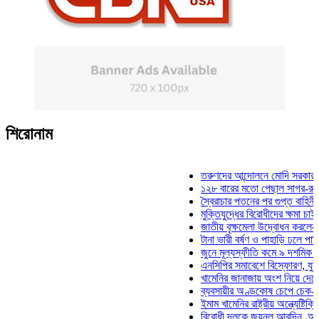
শিরোনাম
তরুণদের আন্দোলনে মোদি সরকার দুর্বল হয
১২৮ বারের মতো পেছাল সাগর-রুনি হত্যা
স্বৈরাচার পতনের পর গুপ্ত বাহিনীর আত্মপ্র
মুক্তিযুদ্ধের বিরোধীদের ক্ষমা চাইতে হবে: 
জাতীয় বৃক্ষমেলা উদ্বোধন করলেন প্রধানমন
টানা ভারী বর্ষণ ও পাহাড়ি ঢলে পানিবন্দি চট
জুনে মূল্যস্ফীতি কমে ৯ দশমিক ১৬ শত
এনসিপির সমাবেশে বিস্ফোরণ, যুবলীগের দ
খামেনির জানাজায় অংশ নিয়ে দেশে ফিরলে
ব্যবসায়ীর অণ্ডকোষ চেপে চেক-স্ট্যাম্পে
ইমাম খামেনির রাষ্ট্রীয় অন্ত্যেষ্টিক্রিয়ায়
বিরোধী দলকে জয়নুল আবদিন, আপনারা ৭