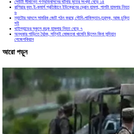
সেউটা সীমান্তে গণঅভিবাসনের ঘটনায় মৃতের সংখ্যা বেড়ে ১৪
রাশিয়ার বৃহৎ ই-কমার্স প্রতিষ্ঠানে ইউক্রেনের ড্রোন হামলা, পালটা হামলায় নিহত
৬
ন্যাটোর আদলে সামরিক জোট গঠন করছে সৌদি-পাকিস্তান-তুরস্ক, আজ চুক্তি
সই
থাইল্যান্ডের স্কুলে বন্দুক হামলায় নিহত বেড়ে ৭
অন্ধকার গাড়িতে বৈঠক, সত্যিই মোজতবা খামেনি ছিলেন কিনা সন্দিহান
পেজেশকিয়ান
আরো পড়ুন