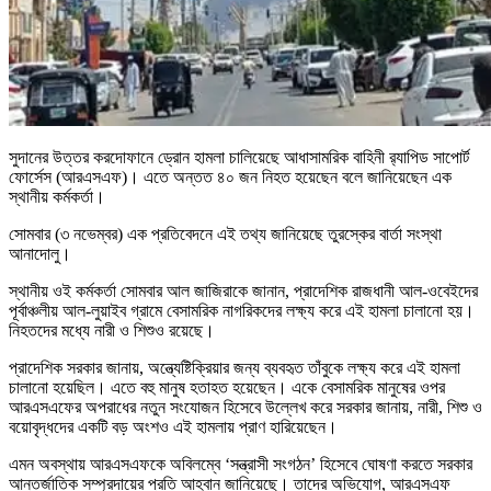
সুদানের উত্তর করদোফানে ড্রোন হামলা চালিয়েছে আধাসামরিক বাহিনী র‍্যাপিড সাপোর্ট
ফোর্সেস (আরএসএফ)। এতে অন্তত ৪০ জন নিহত হয়েছেন বলে জানিয়েছেন এক
স্থানীয় কর্মকর্তা।
সোমবার (৩ নভেম্বর) এক প্রতিবেদনে এই তথ্য জানিয়েছে তুরস্কের বার্তা সংস্থা
আনাদোলু।
স্থানীয় ওই কর্মকর্তা সোমবার আল জাজিরাকে জানান, প্রাদেশিক রাজধানী আল-ওবেইদের
পূর্বাঞ্চলীয় আল-লুয়াইব গ্রামে বেসামরিক নাগরিকদের লক্ষ্য করে এই হামলা চালানো হয়।
নিহতদের মধ্যে নারী ও শিশুও রয়েছে।
প্রাদেশিক সরকার জানায়, অন্ত্যেষ্টিক্রিয়ার জন্য ব্যবহৃত তাঁবুকে লক্ষ্য করে এই হামলা
চালানো হয়েছিল। এতে বহু মানুষ হতাহত হয়েছেন। একে বেসামরিক মানুষের ওপর
আরএসএফের অপরাধের নতুন সংযোজন হিসেবে উল্লেখ করে সরকার জানায়, নারী, শিশু ও
বয়োবৃদ্ধদের একটি বড় অংশও এই হামলায় প্রাণ হারিয়েছেন।
এমন অবস্থায় আরএসএফকে অবিলম্বে ‘সন্ত্রাসী সংগঠন’ হিসেবে ঘোষণা করতে সরকার
আন্তর্জাতিক সম্প্রদায়ের প্রতি আহ্বান জানিয়েছে। তাদের অভিযোগ, আরএসএফ