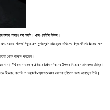
ৃত্যুর কারণ প্রকাশ করা হয়নি। খবর-এনবিসি নিউজ।
ং ১৯৮০ সালের সিক্যুয়েলে সুপারম্যান চরিত্রের অভিনেতা ক্রিস্টোফার রিভের সঙ্গে
ী, ভক্তরা শোক প্রকাশ করছেন।
নোনয়ন পান। দীর্ঘ ছয় দশকের ক্যারিয়ারে তিনি দর্শকদের উপহার দিয়েছেন নানারকম চরিত্র।
ষদিকে থ্রিলার, কমেডি ও ফ্যান্টাসি-অ্যাডভেঞ্চার ঘরানার ছবিতেও কাজ করেছেন তিনি।