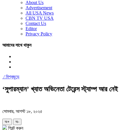
About Us
Advertisement
All USA News
CBN TV USA
Contact Us
Editor
Privacy Policy
আমাদের সাথে থাকুন
/
বিশ্বজুড়ে
‘সুপারম্যান’ খ্যাত অভিনেতা টেরেন্স স্ট্যাম্প আর নেই
সোমবার, আগস্ট ১৮, ২০২৫
অ+
অ-
প্রিন্ট করুন