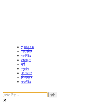
প্রধান খবর
আমেরিকা
অর্থনীতি
খেলাধুলা
ধর্ম
প্রবাস
বাংলাদেশ
বিশ্বজুড়ে
রাজনীতি
খুজুঁন