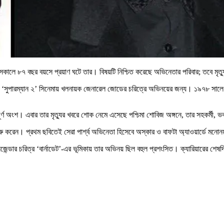
ট) সকালে ৮৭ বছর বয়সে প্রয়াণ ঘটে তার। বিষয়টি নিশ্চিত করেছে অভিনেতার পরিবার; তবে ম
ও ‘সুপারম্যান ২’ সিনেমায় খলনায়ক জেনারেল জোডের চরিত্রে অভিনয়ের জন্য। ১৯৭৮ সালে এব
ুরুত্বপূর্ণ অংশ। এবার তার মৃত্যুর খবরে শোক নেমে এসেছে পশ্চিমা শোবিজ অঙ্গনে, তার সহকর্ম
ত্রা শুরু করেন। প্রথম ছবিতেই সেরা পার্শ্ব অভিনেতা হিসেবে অস্কার ও বাফটা অ্যাওয়ার্ডে ম
ান্সজেন্ডার চরিত্র ‘বার্নাডেট’-এর ভূমিকায় তার অভিনয় ছিল বহুল প্রশংসিত। ক্যারিয়ারের শে