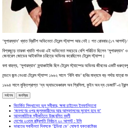
‘সুপারম্যান’ খ্যাত ব্রিটিশ অভিনেতা টেরেন্স স্ট্যাম্প আর নেই। গত রোববার (১৭ আগস্
বিশ্বজুড়ে তারকা খ্যাতি পাওয়া এই অভিনেতা সবচেয়ে বেশি পরিচিত ছিলেন ‘সুপারম্যান’ 
জেনারেল জোডের আইকনিক চরিত্রে অভিনয় করেছিলেন টেরেন্স স্ট্যাম্প।
বলা বাহুল্য, ‘সুপারম্যান’ ফ্র্যাঞ্চাইজি ছিল টেরেন্স স্ট্যাম্পের অভিনয় জীবনের একটি গ
লন্ডনে জন্ম নেওয়া টেরেন্স স্ট্যাম্প ১৯৬২ সালে ‘বিলি বাড’ ছবির মাধ্যমে বড় পর্দায় যা
১৯৯৪ সালে মুক্তিপ্রাপ্ত ‘দ্য অ্যাডভেঞ্চারস অব প্রিসিলা, কুইন অব দ্য ডেজার্ট’-এ ট্র
সর্বশেষ
জনপ্রিয়
বিতর্কিত সিদ্ধান্তে ভুল স্বীকার, ক্ষমা চাইলেন ইনফান্তিনো
‘জনগণের ওপর জুলুমকারীদের আর আস্ফালনের সুযোগ হবে না’
আন্তর্জাতিক স্বীকৃতিতে উচ্ছ্বসিত বুবলী
দেশের ২৩তম রাষ্ট্রপতি নির্বাচন ২০ আগস্ট : ইসি
ভারতের স্বাধীনতা দিবসকে ‘ইন্ডিয়া ডে’ ঘোষণা যুক্তরাষ্ট্রের