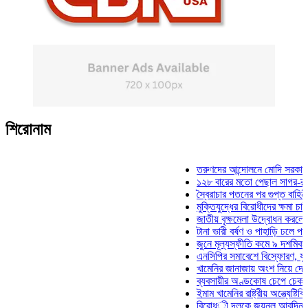
শিরোনাম
তরুণদের আন্দোলনে মোদি সরকার দুর্বল হয
১২৮ বারের মতো পেছাল সাগর-রুনি হত্যা
স্বৈরাচার পতনের পর গুপ্ত বাহিনীর আত্মপ্
মুক্তিযুদ্ধের বিরোধীদের ক্ষমা চাইতে হবে: 
জাতীয় বৃক্ষমেলা উদ্বোধন করলেন প্রধানমন
টানা ভারী বর্ষণ ও পাহাড়ি ঢলে পানিবন্দি চট
জুনে মূল্যস্ফীতি কমে ৯ দশমিক ১৬ শত
এনসিপির সমাবেশে বিস্ফোরণ, যুবলীগের দ
খামেনির জানাজায় অংশ নিয়ে দেশে ফিরলে
ব্যবসায়ীর অণ্ডকোষ চেপে চেক-স্ট্যাম্পে
ইমাম খামেনির রাষ্ট্রীয় অন্ত্যেষ্টিক্রিয়ায়
বিরোধী দলকে জয়নুল আবদিন, আপনারা