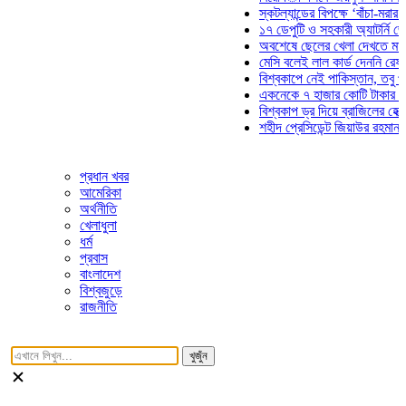
স্কটল্যান্ডের বিপক্ষে ‘বাঁচা-মরার লড়াইয়
১৭ ডেপুটি ও সহকারী অ্যাটর্নি জেনারেল
অবশেষে ছেলের খেলা দেখতে মাঠে আসছ
মেসি বলেই লাল কার্ড দেননি রেফারি! ফাউ
বিশ্বকাপে নেই পাকিস্তান, তবু প্রতিটি
একনেকে ৭ হাজার কোটি টাকার ৫ প্রকল্
বিশ্বকাপ ড্র দিয়ে ব্রাজিলের হেক্সা মিশন 
শহীদ প্রেসিডেন্ট জিয়াউর রহমান সমাধিতে
প্রধান খবর
আমেরিকা
অর্থনীতি
খেলাধুলা
ধর্ম
প্রবাস
বাংলাদেশ
বিশ্বজুড়ে
রাজনীতি
খুজুঁন