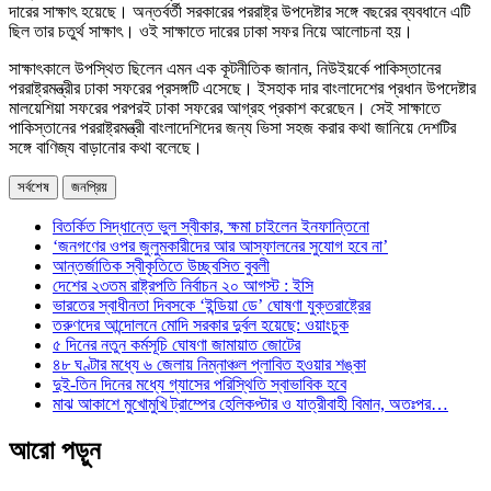
দারের সাক্ষাৎ হয়েছে। অন্তর্বর্তী সরকারের পররাষ্ট্র উপদেষ্টার সঙ্গে বছরের ব্যবধানে এটি
ছিল তার চতুর্থ সাক্ষাৎ। ওই সাক্ষাতে দারের ঢাকা সফর নিয়ে আলোচনা হয়।
সাক্ষাৎকালে উপস্থিত ছিলেন এমন এক কূটনীতিক জানান, নিউইয়র্কে পাকিস্তানের
পররাষ্ট্রমন্ত্রীর ঢাকা সফরের প্রসঙ্গটি এসেছে। ইসহাক দার বাংলাদেশের প্রধান উপদেষ্টার
মালয়েশিয়া সফরের পরপরই ঢাকা সফরের আগ্রহ প্রকাশ করেছেন। সেই সাক্ষাতে
পাকিস্তানের পররাষ্ট্রমন্ত্রী বাংলাদেশিদের জন্য ভিসা সহজ করার কথা জানিয়ে দেশটির
সঙ্গে বাণিজ্য বাড়ানোর কথা বলেছে।
সর্বশেষ
জনপ্রিয়
বিতর্কিত সিদ্ধান্তে ভুল স্বীকার, ক্ষমা চাইলেন ইনফান্তিনো
‘জনগণের ওপর জুলুমকারীদের আর আস্ফালনের সুযোগ হবে না’
আন্তর্জাতিক স্বীকৃতিতে উচ্ছ্বসিত বুবলী
দেশের ২৩তম রাষ্ট্রপতি নির্বাচন ২০ আগস্ট : ইসি
ভারতের স্বাধীনতা দিবসকে ‘ইন্ডিয়া ডে’ ঘোষণা যুক্তরাষ্ট্রের
তরুণদের আন্দোলনে মোদি সরকার দুর্বল হয়েছে: ওয়াংচুক
৫ দিনের নতুন কর্মসূচি ঘোষণা জামায়াত জোটের
৪৮ ঘণ্টার মধ্যে ৬ জেলায় নিম্নাঞ্চল প্লাবিত হওয়ার শঙ্কা
দুই-তিন দিনের মধ্যে গ্যাসের পরিস্থিতি স্বাভাবিক হবে
মাঝ আকাশে মুখোমুখি ট্রাম্পের হেলিকপ্টার ও যাত্রীবাহী বিমান, অতঃপর…
আরো পড়ুন