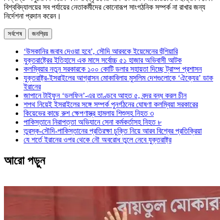
বিশ্ববিদ্যালয়ের সব পর্যায়ের নেতাকর্মীদের কোনোরূপ সাংগঠনিক সম্পর্ক না রাখার জন্য
নির্দেশনা প্রদান করেন।
সর্বশেষ
জনপ্রিয়
‘উসকানির জবাব দেওয়া হবে’, সৌদি আরবকে ইয়েমেনের হুঁশিয়ারি
যুক্তরাষ্ট্রের ইতিহাসে এক মাসে সর্বোচ্চ ৫১ হাজার অভিবাসী আটক
কলম্বিয়ার নতুন সরকারকে ১০০ কোটি ডলার সহায়তা দিচ্ছে ট্রাম্প প্রশাসন
যুক্তরাষ্ট্র-ইসরাইলের আগ্রাসন মোকাবিলায় মুসলিম দেশগুলোকে ‘ঐক্যের’ ডাক
ইরানের
জাপানে টাইফুন ‘ডলফিন’-এর তাণ্ডবে আহত ৫, বন্দর বন্ধ করল চীন
শপথ নিয়েই ইসরাইলের সঙ্গে সম্পর্ক পুনর্গঠনের ঘোষণা কলম্বিয়া সরকারের
কিয়েভের কাছে রুশ ক্ষেপণাস্ত্র হামলায় শিশুসহ নিহত ৩
পাকিস্তানে নিরাপত্তা অভিযানে সেনা কর্মকর্তাসহ নিহত ৮
তুরস্ক-সৌদি-পাকিস্তানের প্রতিরক্ষা চুক্তি নিয়ে আরব বিশ্বের প্রতিক্রিয়া
যে শর্তে ইরানের ওপর থেকে নৌ অবরোধ তুলে নেবে যুক্তরাষ্ট্র
আরো পড়ুন