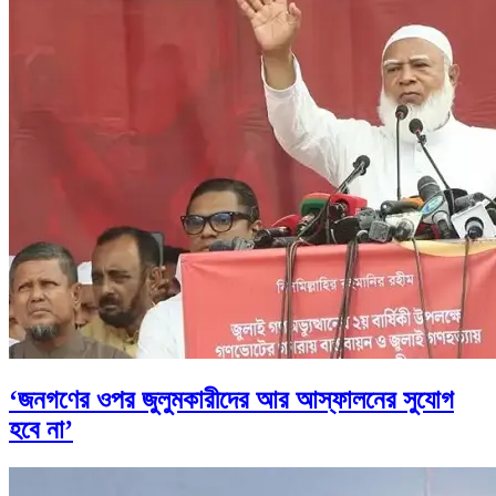
‘জনগণের ওপর জুলুমকারীদের আর আস্ফালনের সুযোগ
হবে না’