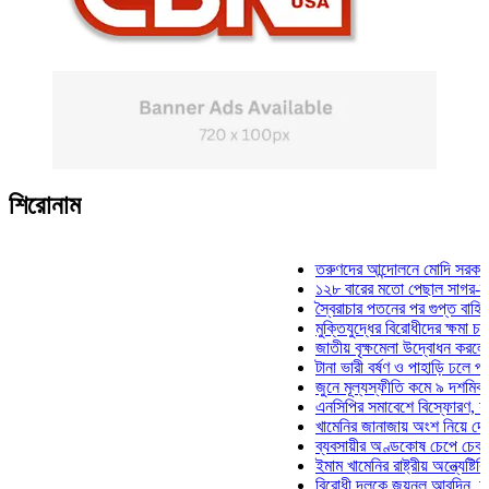
শিরোনাম
তরুণদের আন্দোলনে মোদি সরকার দুর্বল 
১২৮ বারের মতো পেছাল সাগর-রুনি হত্
স্বৈরাচার পতনের পর গুপ্ত বাহিনীর আত্ম
মুক্তিযুদ্ধের বিরোধীদের ক্ষমা চাইতে হব
জাতীয় বৃক্ষমেলা উদ্বোধন করলেন প্রধান
টানা ভারী বর্ষণ ও পাহাড়ি ঢলে পানিবন্দি 
জুনে মূল্যস্ফীতি কমে ৯ দশমিক ১৬ 
এনসিপির সমাবেশে বিস্ফোরণ, যুবলীগের
খামেনির জানাজায় অংশ নিয়ে দেশে ফির
ব্যবসায়ীর অণ্ডকোষ চেপে চেক-স্ট্যাম্
ইমাম খামেনির রাষ্ট্রীয় অন্ত্যেষ্টিক্রিয়
বিরোধী দলকে জয়নুল আবদিন, আপনারা