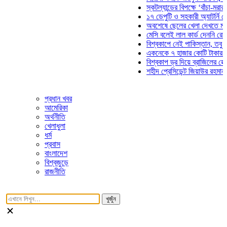
স্কটল্যান্ডের বিপক্ষে ‘বাঁচা-মরার লড়া
১৭ ডেপুটি ও সহকারী অ্যাটর্নি জেনার
অবশেষে ছেলের খেলা দেখতে মাঠে আ
মেসি বলেই লাল কার্ড দেননি রেফারি! ফ
বিশ্বকাপে নেই পাকিস্তান, তবু প্রতি
একনেকে ৭ হাজার কোটি টাকার ৫ প্রক
বিশ্বকাপ ড্র দিয়ে ব্রাজিলের হেক্সা মিশ
শহীদ প্রেসিডেন্ট জিয়াউর রহমান সমাধি
প্রধান খবর
আমেরিকা
অর্থনীতি
খেলাধুলা
ধর্ম
প্রবাস
বাংলাদেশ
বিশ্বজুড়ে
রাজনীতি
খুজুঁন