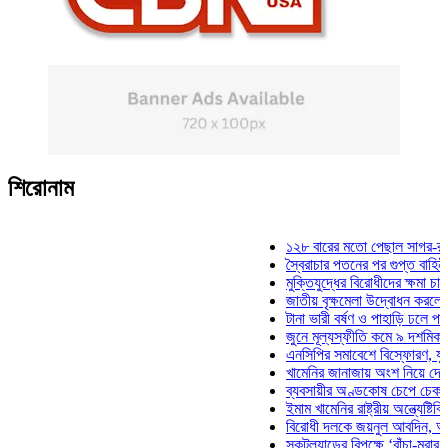
শিরোনাম
১২৮ বারের মতো পেছাল সাগর-রুনি হত্যা
স্বৈরাচার পতনের পর গুপ্ত বাহিনীর আত্মপ্র
মুক্তিযুদ্ধের বিরোধীদের ক্ষমা চাইতে হবে: 
জাতীয় বৃক্ষমেলা উদ্বোধন করলেন প্রধানমন
টানা ভারী বর্ষণ ও পাহাড়ি ঢলে পানিবন্দি চট
জুনে মূল্যস্ফীতি কমে ৯ দশমিক ১৬ শত
এনসিপির সমাবেশে বিস্ফোরণ, যুবলীগের দ
খামেনির জানাজায় অংশ নিয়ে দেশে ফিরলে
ব্যবসায়ীর অণ্ডকোষ চেপে চেক-স্ট্যাম্পে
ইমাম খামেনির রাষ্ট্রীয় অন্ত্যেষ্টিক্রিয়ায়
বিরোধী দলকে জয়নুল আবদিন, আপনারা ৭
স্কটল্যান্ডের বিপক্ষে ‘বাঁচা-মরার লড়াইয়