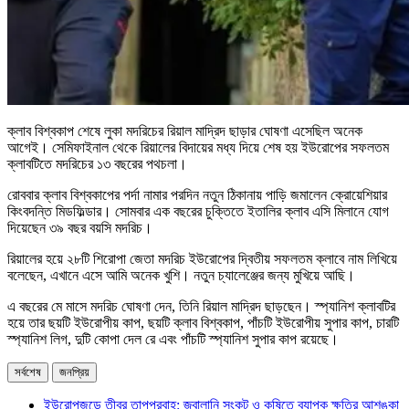
ক্লাব বিশ্বকাপ শেষে লুকা মদরিচের রিয়াল মাদ্রিদ ছাড়ার ঘোষণা এসেছিল অনেক
আগেই। সেমিফাইনাল থেকে রিয়ালের বিদায়ের মধ্য দিয়ে শেষ হয় ইউরোপের সফলতম
ক্লাবটিতে মদরিচের ১৩ বছরের পথচলা।
রোববার ক্লাব বিশ্বকাপের পর্দা নামার পরদিন নতুন ঠিকানায় পাড়ি জমালেন ক্রোয়েশিয়ার
কিংবদন্তি মিডফিল্ডার। সোমবার এক বছরের চুক্তিতে ইতালির ক্লাব এসি মিলানে যোগ
দিয়েছেন ৩৯ বছর বয়সি মদরিচ।
রিয়ালের হয়ে ২৮টি শিরোপা জেতা মদরিচ ইউরোপের দ্বিতীয় সফলতম ক্লাবে নাম লিখিয়ে
বলেছেন, এখানে এসে আমি অনেক খুশি। নতুন চ্যালেঞ্জের জন্য মুখিয়ে আছি।
এ বছরের মে মাসে মদরিচ ঘোষণা দেন, তিনি রিয়াল মাদ্রিদ ছাড়ছেন। স্প্যানিশ ক্লাবটির
হয়ে তার ছয়টি ইউরোপীয় কাপ, ছয়টি ক্লাব বিশ্বকাপ, পাঁচটি ইউরোপীয় সুপার কাপ, চারটি
স্প্যানিশ লিগ, দুটি কোপা দেল রে এবং পাঁচটি স্প্যানিশ সুপার কাপ রয়েছে।
সর্বশেষ
জনপ্রিয়
ইউরোপজুড়ে তীব্র তাপপ্রবাহ: জ্বালানি সংকট ও কৃষিতে ব্যাপক ক্ষতির আশঙ্কা