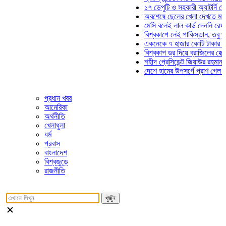
১৭ ডেপুটি ও সহকারী অ্যাটর্নি জেনারেলে
অবশেষে ছেলের খেলা দেখতে মাঠে আসছ
মেসি বলেই লাল কার্ড দেননি রেফারি! ফাউ
বিশ্বকাপে নেই পাকিস্তান, তবু প্রতিটি
একনেকে ৭ হাজার কোটি টাকার ৫ প্রকল্
বিশ্বকাপ ড্র দিয়ে ব্রাজিলের হেক্সা মিশন 
শহীদ প্রেসিডেন্ট জিয়াউর রহমান সমাধিতে 
দেশে হামের উপসর্গে প্রাণ গেল আরও ৮ 
প্রধান খবর
আমেরিকা
অর্থনীতি
খেলাধুলা
ধর্ম
প্রবাস
বাংলাদেশ
বিশ্বজুড়ে
রাজনীতি
খুজুঁন