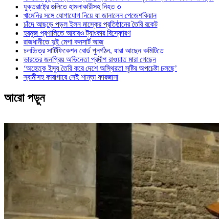
যুক্তরাষ্ট্রে গুলিতে হামলাকারীসহ নিহত ৩
খামেনির সঙ্গে যোগাযোগ নিয়ে যা জানালেন পেজেশকিয়ান
চাঁদে আছড়ে পড়ল ইলন মাস্কের প্রতিষ্ঠানের তৈরি রকেট
হরমুজ প্রণালিতে আবারও ট্যাংকার বিস্ফোরণ
রাজধানীতে দুই মেগা কনসার্ট আজ
চলচ্চিত্র সার্টিফিকেশন বোর্ড পুনর্গঠন, যারা আছেন কমিটিতে
ভারতের জনপ্রিয় অভিনেতা প্রদীপ রাওয়াত মারা গেছেন
‘অহেতুক ইস্যু তৈরি করে দেশে অস্থিরতা সৃষ্টির অপচেষ্টা চলছে’
স্বামীসহ কারাগারে সেই শান্তা ফারজানা
আরো পড়ুন