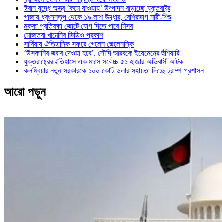
ইরান যুদ্ধে অস্ত্র ‘কমে যাওয়ায়’ উৎপাদন বাড়াচ্ছে যুক্তরাষ্ট্র
গাজায় ধ্বংসস্তূপ থেকে ১৯ লাশ উদ্ধার, বেশিরভাগ নারী-শিশু
মক্কা প্রতিরক্ষা জোটে যোগ দিতে পারে মিসর
মোজতবা খামেনির ভিডিও প্রকাশ
সার্বিয়ায় ঐতিহাসিক সফরে গেলেন জেলেনস্কি
‘উসকানির জবাব দেওয়া হবে’, সৌদি আরবকে ইয়েমেনের হুঁশিয়ারি
যুক্তরাষ্ট্রের ইতিহাসে এক মাসে সর্বোচ্চ ৫১ হাজার অভিবাসী আটক
কলম্বিয়ার নতুন সরকারকে ১০০ কোটি ডলার সহায়তা দিচ্ছে ট্রাম্প প্রশাসন
আরো পড়ুন