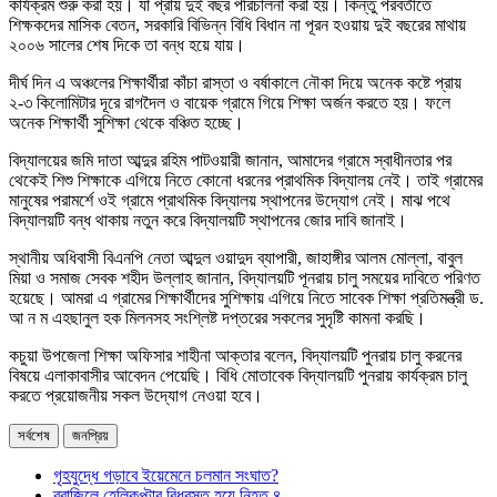
কার্যক্রম শুরু করা হয়। যা প্রায় দুই বছর পরিচালনা করা হয়। কিন্তু পরবর্তীতে
শিক্ষকদের মাসিক বেতন, সরকারি বিভিন্ন বিধি বিধান না পূরন হওয়ায় দুই বছরের মাথায়
২০০৬ সালের শেষ দিকে তা বন্ধ হয়ে যায়।
দীর্ঘ দিন এ অঞ্চলের শিক্ষার্থীরা কাঁচা রাস্তা ও বর্ষাকালে নৌকা দিয়ে অনেক কষ্টে প্রায়
২-৩ কিলোমিটার দূরে রাগদৈল ও বায়েক গ্রামে গিয়ে শিক্ষা অর্জন করতে হয়। ফলে
অনেক শিক্ষার্থী সুশিক্ষা থেকে বঞ্চিত হচ্ছে।
বিদ্যালয়ের জমি দাতা আব্দুর রহিম পাটওয়ারী জানান, আমাদের গ্রামে স্বাধীনতার পর
থেকেই শিশু শিক্ষাকে এগিয়ে নিতে কোনো ধরনের প্রাথমিক বিদ্যালয় নেই। তাই গ্রামের
মানুষের পরামর্শে ওই গ্রামে প্রাথমিক বিদ্যালয় স্থাপনের উদ্যোগ নেই। মাঝ পথে
বিদ্যালয়টি বন্ধ থাকায় নতুন করে বিদ্যালয়টি স্থাপনের জোর দাবি জানাই।
স্থানীয় অধিবাসী বিএনপি নেতা আব্দুল ওয়াদুদ ব্যাপারী, জাহাঙ্গীর আলম মোল্লা, বাবুল
মিয়া ও সমাজ সেবক শহীদ উল্লাহ জানান, বিদ্যালয়টি পূনরায় চালু সময়ের দাবিতে পরিণত
হয়েছে। আমরা এ গ্রামের শিক্ষার্থীদের সুশিক্ষায় এগিয়ে নিতে সাবেক শিক্ষা প্রতিমন্ত্রী ড.
আ ন ম এহছানুল হক মিলনসহ সংশ্লিষ্ট দপ্তরের সকলের সুদৃষ্টি কামনা করছি।
কচুয়া উপজেলা শিক্ষা অফিসার শাহীনা আক্তার বলেন, বিদ্যালয়টি পুনরায় চালু করনের
বিষয়ে এলাকাবাসীর আবেদন পেয়েছি। বিধি মোতাবেক বিদ্যালয়টি পুনরায় কার্যক্রম চালু
করতে প্রয়োজনীয় সকল উদ্যোগ নেওয়া হবে।
সর্বশেষ
জনপ্রিয়
গৃহযুদ্ধে গড়াবে ইয়েমেনে চলমান সংঘাত?
ব্রাজিলে হেলিকপ্টার বিধ্বস্ত হয়ে নিহত ৪