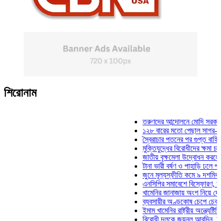
শিরোনাম
তরুণদের আন্দোলনে মোদি সরকার দুর্বল 
১২৮ বারের মতো পেছাল সাগর-রুনি হত্
স্বৈরাচার পতনের পর গুপ্ত বাহিনীর আত্মপ
মুক্তিযুদ্ধের বিরোধীদের ক্ষমা চাইতে হবে
জাতীয় বৃক্ষমেলা উদ্বোধন করলেন প্রধানম
টানা ভারী বর্ষণ ও পাহাড়ি ঢলে পানিবন্দি 
জুনে মূল্যস্ফীতি কমে ৯ দশমিক ১৬ শ
এনসিপির সমাবেশে বিস্ফোরণ, যুবলীগের
খামেনির জানাজায় অংশ নিয়ে দেশে ফিরল
ব্যবসায়ীর অণ্ডকোষ চেপে চেক-স্ট্যাম্
ইমাম খামেনির রাষ্ট্রীয় অন্ত্যেষ্টিক্রিয়
বিরোধী দলকে জয়নুল আবদিন, আপনারা