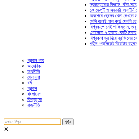
স্কটল্যান্ডের বিপক্ষে ‘বাঁচা-মরার লড়া
১৭ ডেপুটি ও সহকারী অ্যাটর্নি জেনারে
অবশেষে ছেলের খেলা দেখতে মাঠে আ
মেসি বলেই লাল কার্ড দেননি রেফারি! ফ
বিশ্বকাপে নেই পাকিস্তান, তবু প্রতিট
একনেকে ৭ হাজার কোটি টাকার ৫ প্রকল
বিশ্বকাপ ড্র দিয়ে ব্রাজিলের হেক্সা মিশ
শহীদ প্রেসিডেন্ট জিয়াউর রহমান সমাধিত
প্রধান খবর
আমেরিকা
অর্থনীতি
খেলাধুলা
ধর্ম
প্রবাস
বাংলাদেশ
বিশ্বজুড়ে
রাজনীতি
খুজুঁন