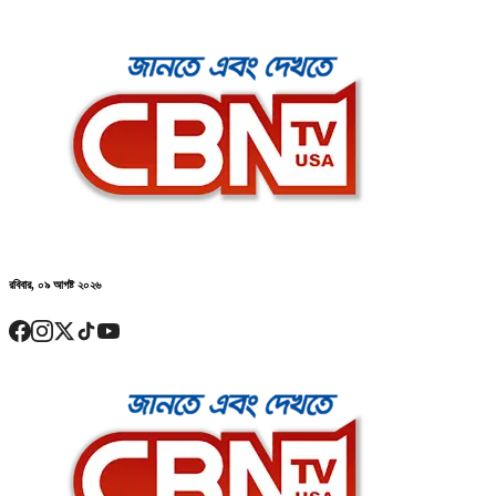
রবিবার, ০৯ আগষ্ট ২০২৬