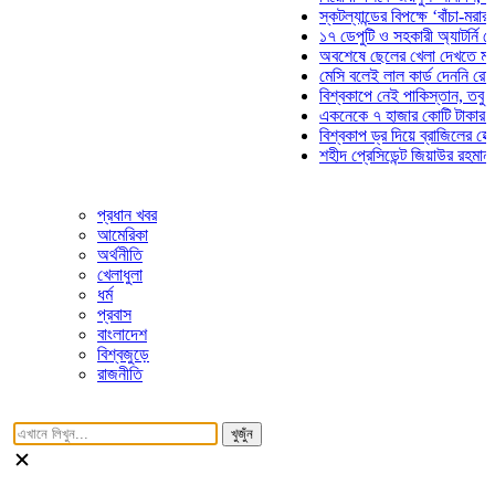
স্কটল্যান্ডের বিপক্ষে ‘বাঁচা-মরার লড়
১৭ ডেপুটি ও সহকারী অ্যাটর্নি জেনার
অবশেষে ছেলের খেলা দেখতে মাঠে 
মেসি বলেই লাল কার্ড দেননি রেফারি! 
বিশ্বকাপে নেই পাকিস্তান, তবু প্রতি
একনেকে ৭ হাজার কোটি টাকার ৫ প্রক
বিশ্বকাপ ড্র দিয়ে ব্রাজিলের হেক্সা মি
শহীদ প্রেসিডেন্ট জিয়াউর রহমান সমাধি
প্রধান খবর
আমেরিকা
অর্থনীতি
খেলাধুলা
ধর্ম
প্রবাস
বাংলাদেশ
বিশ্বজুড়ে
রাজনীতি
খুজুঁন