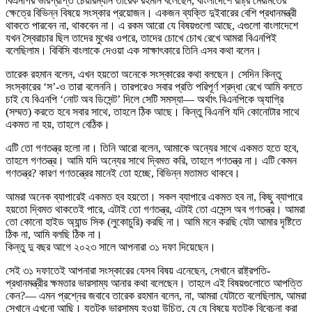
বিএনপির ভারপ্রাপ্ত চেয়ারম্যান তারেক রহমান বলেছেন, বাংলাদেশে রাষ্ট্র মেরামতের
ক্ষেত্রে বিভিন্ন বিষয়ে সংস্কার প্রয়োজন। একজন ব্যক্তি দুইবারের বেশি প্রধানমন্ত্রী
থাকতে পারবেন না, থাকবেন না। এ রকম আরো যে বিষয়গুলো আছে, এগুলো বাংলাদেশে
যখন স্বৈরাচার ছিল তাদের মুখের ওপরে, তাদের চোখে চোখ রেখে আমরা বিএনপিই
বলেছিলাম। বিবিসি বাংলাকে দেওয়া এক সাক্ষাৎকারে তিনি এসব কথা বলেন।
তারেক রহমান বলেন, এখন হয়তো অনেকে সংস্কারের কথা বলছেন। সেদিন কিন্তু
সংস্কারের ‘স’-ও তারা বলেননি। তারপরেও সবার প্রতি পরিপূর্ণ শ্রদ্ধা রেখে আমি বলতে
চাই যে বিএনপি ‘নোট অব ডিসেন্ট’ দিলে সেটি সমস্যা— অর্থাৎ বিএনপিকে অ্যাগ্রি
(সম্মত) করতে হবে সবার সাথে, তাহলে ঠিক আছে। কিন্তু বিএনপি যদি কোনোটার সাথে
একমত না হয়, তাহলে বেঠিক।
এটি তো গণতন্ত্র হলো না। তিনি আরো বলেন, আমাকে অন্যের সাথে একমত হতে হবে,
তাহলে গণতন্ত্র। আমি যদি অন্যের সাথে দ্বিমত করি, তাহলে গণতন্ত্র না। এটি কেমন
গণতন্ত্র? কারণ গণতন্ত্রের মানেই তো হচ্ছে, বিভিন্ন মতামত থাকবে।
আমরা অনেক ব্যাপারেই একমত হব হয়তো। সকল ব্যাপারে একমত হব না, কিছু ব্যাপারে
হয়তো দ্বিমত থাকতেই পারে, এটাই তো গণতন্ত্র, এটাই তো এসেন্স অব গণতন্ত্র। আমরা
তো কোনো হাইড অ্যান্ড সিক (লুকোচুরি) করছি না। আমি মনে করছি যেটা আমার দৃষ্টিতে
ঠিক না, আমি বলছি ঠিক না।
কিন্তু দু বছর আগে ২০২৩ সালে আপনারা ৩১ দফা দিয়েছেন।
সেই ৩১ দফাতেই আপনারা সংস্কারের যেসব বিষয় এনেছেন, সেখানে রাষ্ট্রপতি-
প্রধানমন্ত্রীর ক্ষমতার ভারসাম্য আনার কথা বলেছেন। তাহলে এই বিষয়গুলোতে আপত্তি
কেন?— এমন প্রশ্নের জবাবে তারেক রহমান বলেন, না, আমরা যেটাতে বলেছিলাম, আমরা
সেখানে এখনো আছি। যতটুকু ভারসাম্য হওয়া উচিত, যে যে বিষয়ে যতটুকু বিবেচনা করা