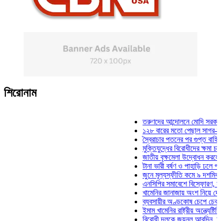
শিরোনাম
তরুণদের আন্দোলনে মোদি সরকার দুর্বল
১২৮ বারের মতো পেছাল সাগর-রুনি হত
স্বৈরাচার পতনের পর গুপ্ত বাহিনীর আত্ম
মুক্তিযুদ্ধের বিরোধীদের ক্ষমা চাইতে হব
জাতীয় বৃক্ষমেলা উদ্বোধন করলেন প্রধা
টানা ভারী বর্ষণ ও পাহাড়ি ঢলে পানিবন্দি
জুনে মূল্যস্ফীতি কমে ৯ দশমিক ১৬ 
এনসিপির সমাবেশে বিস্ফোরণ, যুবলীগে
খামেনির জানাজায় অংশ নিয়ে দেশে ফি
ব্যবসায়ীর অণ্ডকোষ চেপে চেক-স্ট্যাম
ইমাম খামেনির রাষ্ট্রীয় অন্ত্যেষ্টিক্রি
বিরোধী দলকে জয়নুল আবদিন, আপনার