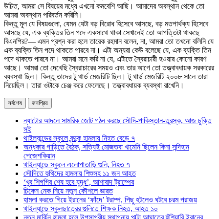
উচিত, আমরা সে বিষয়ের মধ্যে এখনো কমবেশি আছি। আমাদের অবস্থান থেকে তো
আমরা অবস্থান পরিবর্তন করিনি।
কিন্তু মূল যে বিষয়গুলো, যেমন যেটা বড় বিরোধ হিসেবে আসছে, বড় মতপার্থক্য হিসেবে
আসছে যে, এক ব্যক্তির তিন পদে একসাথে থাকা সেখানেই তো আপত্তিটা থাকছে
বিএনপির?— এমন প্রশ্ন করা হলে তারেক রহমান বলেন, না, আমরা তো তখনো বলিনি যে
এক ব্যক্তি তিন পদে থাকতে পারবে না। এটা অন্যরা কেউ বলেছে যে, এক ব্যক্তি তিন
পদে থাকতে পারবে না। আমরা মনে করি না যে, এটাতে স্বৈরাচারী হওয়ার কোনো কারণ
আছে। আমরা তো দেখেছি স্বৈরাচারের সময়ও এবং তার আগে তো তত্ত্বাবধায়ক সরকারের
ব্যবস্থা ছিল। কিন্তু তাদের টু থার্ড মেজরিটি ছিল। টু থার্ড মেজরিটি ২০০৮ সালে তারা
নিয়েছিল। তারা ওটাকে চেঞ্জ করে ফেলেছে। তত্ত্বাবধায়ক ব্যবস্থা রাখেনি।
সর্বশেষ
জনপ্রিয়
ন্যাটোর আদলে সামরিক জোট গঠন করছে সৌদি-পাকিস্তান-তুরস্ক, আজ চুক্তি
সই
থাইল্যান্ডের স্কুলে বন্দুক হামলায় নিহত বেড়ে ৭
অন্ধকার গাড়িতে বৈঠক, সত্যিই মোজতবা খামেনি ছিলেন কিনা সন্দিহান
পেজেশকিয়ান
থাইল্যান্ডে স্কুলে এলোপাতাড়ি গুলি, নিহত ৭
সৌদিতে হুথিদের হামলায় শিশুসহ ১১ জন আহত
‘খুব শিগগির শেষ হবে যুদ্ধ’, আশাবাদ ট্রাম্পের
চিকেন নেক নিয়ে নতুন কৌশলে ভারত
হামলা করতে গিয়ে ইরানের ‘ফাঁদে’ ট্রাম্প, পিছু হটলেও ঘটবে চরম পরাজয়
থাইল্যান্ডে স্কুলছাত্রের গুলিতে শিক্ষক নিহত, আহত ১০
নতুন মার্কিন হামলা হলে উপসাগরীয় স্থাপনায় পাল্টা আঘাতের হুঁশিয়ারি ইরানের