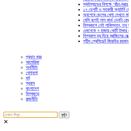
স্কটল্যান্ডের বিপক্ষে ‘বাঁচা-মরার লড়াইয়ে
১৭ ডেপুটি ও সহকারী অ্যাটর্নি জেনারেলে
অবশেষে ছেলের খেলা দেখতে মাঠে আসছ
মেসি বলেই লাল কার্ড দেননি রেফারি! ফাউ
বিশ্বকাপে নেই পাকিস্তান, তবু প্রতিটি 
একনেকে ৭ হাজার কোটি টাকার ৫ প্রকল্
বিশ্বকাপ ড্র দিয়ে ব্রাজিলের হেক্সা মিশন 
শহীদ প্রেসিডেন্ট জিয়াউর রহমান সমাধিতে 
প্রধান খবর
আমেরিকা
অর্থনীতি
খেলাধুলা
ধর্ম
প্রবাস
বাংলাদেশ
বিশ্বজুড়ে
রাজনীতি
খুজুঁন