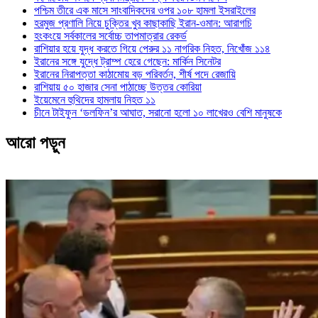
পশ্চিম তীরে এক মাসে সাংবাদিকদের ওপর ১০৮ হামলা ইসরাইলের
হরমুজ প্রণালি নিয়ে চুক্তির খুব কাছাকাছি ইরান-ওমান: আরাগচি
হংকংয়ে সর্বকালের সর্বোচ্চ তাপমাত্রার রেকর্ড
রাশিয়ার হয়ে যুদ্ধ করতে গিয়ে পেরুর ১১ নাগরিক নিহত, নিখোঁজ ১১৪
ইরানের সঙ্গে যুদ্ধে ট্রাম্প হেরে গেছেন: মার্কিন সিনেটর
ইরানের নিরাপত্তা কাঠামোয় বড় পরিবর্তন, শীর্ষ পদে রেজায়ি
রাশিয়ায় ৫০ হাজার সেনা পাঠাচ্ছে উত্তর কোরিয়া
ইয়েমেনে হুথিদের হামলায় নিহত ১১
চীনে টাইফুন ‘ডলফিন’র আঘাত, সরানো হলো ১০ লাখেরও বেশি মানুষকে
আরো পড়ুন