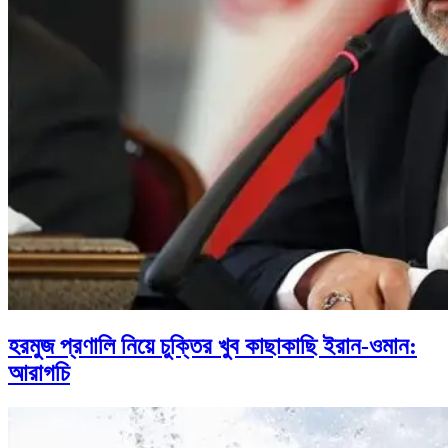
হরমুজ প্রণালি নিয়ে চুক্তির খুব কাছাকাছি ইরান-ওমান:
আরাগচি