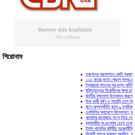
শিরোনাম
তরুণদের আন্দোলনে মোদি সরকার দুর্বল হয
১২৮ বারের মতো পেছাল সাগর-রুনি হত্যা
স্বৈরাচার পতনের পর গুপ্ত বাহিনীর আত্মপ্র
মুক্তিযুদ্ধের বিরোধীদের ক্ষমা চাইতে হবে: 
জাতীয় বৃক্ষমেলা উদ্বোধন করলেন প্রধানমন্
টানা ভারী বর্ষণ ও পাহাড়ি ঢলে পানিবন্দি চট
জুনে মূল্যস্ফীতি কমে ৯ দশমিক ১৬ শতা
এনসিপির সমাবেশে বিস্ফোরণ, যুবলীগের দ
খামেনির জানাজায় অংশ নিয়ে দেশে ফিরলে
ব্যবসায়ীর অণ্ডকোষ চেপে চেক-স্ট্যাম্পে
ইমাম খামেনির রাষ্ট্রীয় অন্ত্যেষ্টিক্রিয়ায়
বিরোধী দলকে জয়নুল আবদিন, আপনারা ৭