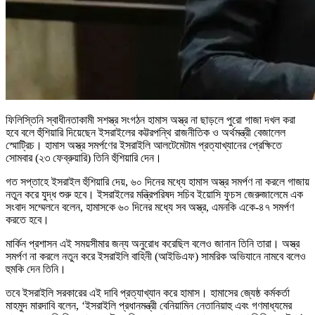
ফিলিস্তিনি স্বাধীনতাকামী সশস্ত্র সংগঠন হামাস অস্ত্র না ছাড়লে পুরো গাজা দখল করা
হবে বলে হুঁশিয়ারি দিয়েছেন ইসরাইলের কট্টরপন্থি রাজনীতিক ও অর্থমন্ত্রী বেজালেল
স্মোট্রিচ। হামাস অস্ত্র সমর্পণের ইসরাইলি আলটেমেটাম প্রত্যাখ্যানের প্রেক্ষিতে
সোমবার (২৩ ফেব্রুয়ারি) তিনি হুঁশিয়ারি দেন।
গত সপ্তাহে ইসরাইল হুঁশিয়ারি দেয়, ৬০ দিনের মধ্যে হামাস অস্ত্র সমর্পণ না করলে গাজায়
নতুন করে যুদ্ধ শুরু হবে। ইসরাইলের মন্ত্রিপরিষদ সচিব ইয়োসি ফুচস জেরুজালেমে এক
সংবাদ সম্মেলনে বলেন, হামাসকে ৬০ দিনের মধ্যে সব অস্ত্র, এমনকি একে-৪৭ সমর্পণ
করতে হবে।
মার্কিন প্রশাসন এই সময়সীমার জন্য অনুরোধ করেছিল বলেও জানান তিনি তারা। অস্ত্র
সমর্পণ না করলে নতুন করে ইসরাইলি বাহিনী (আইডিএফ) সামরিক অভিযানে নামবে বলেও
হুমকি দেন তিনি।
তবে ইসরাইলি সরকারের এই দাবি প্রত্যাখ্যান করে হামাস। হামাসের জ্যেষ্ঠ কর্মকর্তা
মাহমুদ মারদাবি বলেন, ‘ইসরাইলি প্রধানমন্ত্রী বেনিয়ামিন নেতানিয়াহু এবং গণমাধ্যমের