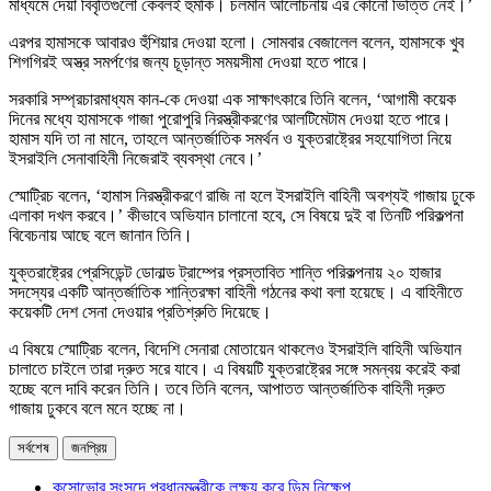
মাধ্যমে দেয়া বিবৃতিগুলো কেবলই হুমকি। চলমান আলোচনায় এর কোনো ভিত্তি নেই।’
এরপর হামাসকে আবারও হুঁশিয়ার দেওয়া হলো। সোমবার বেজালেল বলেন, হামাসকে খুব
শিগগিরই অস্ত্র সমর্পণের জন্য চূড়ান্ত সময়সীমা দেওয়া হতে পারে।
সরকারি সম্প্রচারমাধ্যম কান-কে দেওয়া এক সাক্ষাৎকারে তিনি বলেন, ‘আগামী কয়েক
দিনের মধ্যে হামাসকে গাজা পুরোপুরি নিরস্ত্রীকরণের আলটিমেটাম দেওয়া হতে পারে।
হামাস যদি তা না মানে, তাহলে আন্তর্জাতিক সমর্থন ও যুক্তরাষ্ট্রের সহযোগিতা নিয়ে
ইসরাইলি সেনাবাহিনী নিজেরাই ব্যবস্থা নেবে।’
স্মোট্রিচ বলেন, ‘হামাস নিরস্ত্রীকরণে রাজি না হলে ইসরাইলি বাহিনী অবশ্যই গাজায় ঢুকে
এলাকা দখল করবে।’ কীভাবে অভিযান চালানো হবে, সে বিষয়ে দুই বা তিনটি পরিকল্পনা
বিবেচনায় আছে বলে জানান তিনি।
যুক্তরাষ্ট্রের প্রেসিডেন্ট ডোনাল্ড ট্রাম্পের প্রস্তাবিত শান্তি পরিকল্পনায় ২০ হাজার
সদস্যের একটি আন্তর্জাতিক শান্তিরক্ষা বাহিনী গঠনের কথা বলা হয়েছে। এ বাহিনীতে
কয়েকটি দেশ সেনা দেওয়ার প্রতিশ্রুতি দিয়েছে।
এ বিষয়ে স্মোট্রিচ বলেন, বিদেশি সেনারা মোতায়েন থাকলেও ইসরাইলি বাহিনী অভিযান
চালাতে চাইলে তারা দ্রুত সরে যাবে। এ বিষয়টি যুক্তরাষ্ট্রের সঙ্গে সমন্বয় করেই করা
হচ্ছে বলে দাবি করেন তিনি। তবে তিনি বলেন, আপাতত আন্তর্জাতিক বাহিনী দ্রুত
গাজায় ঢুকবে বলে মনে হচ্ছে না।
সর্বশেষ
জনপ্রিয়
কসোভোর সংসদে প্রধানমন্ত্রীকে লক্ষ্য করে ডিম নিক্ষেপ