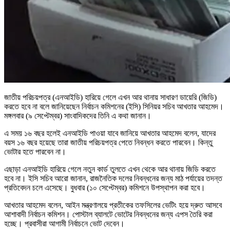
জাতীয় পরিচয়পত্র (এনআইডি) হারিয়ে গেলে এখন আর থানায় সাধারণ ডায়েরি (জিডি)
করতে হবে না বলে জানিয়েছেন নির্বাচন কমিশনের (ইসি) সিনিয়র সচিব আখতার আহমেদ।
মঙ্গলবার (৯ সেপ্টেম্বর) সাংবাদিকদের তিনি এ কথা জানান।
এ সময় ১৬ বছর হলেই এনআইডি পাওয়া যাবে জানিয়ে আখতার আহমেদ বলেন, ‎‎যাদের
বয়স ১৬ বছর হয়েছে তারা জাতীয় পরিচয়পত্র পেতে নিবন্ধন করতে পারবেন। কিন্তু
ভোটার হতে পারবেন না।
এছাড়া এনআইডি হারিয়ে গেলে নতুন কার্ড তুলতে এখন থেকে আর থানায় জিডি করতে
হবে না। ইসি সচিব আরো জানান, ‎রাজনৈতিক দলের নিবন্ধনের জন্য মাঠ পর্যায়ের তদন্ত
প্রতিবেদন চলে এসেছে। বুধবার (১০ সেপ্টেম্বর) কমিশনে উপস্থাপন করা হবে।
আখতার আহমেদ বলেন, ‎আইন মন্ত্রণালয়ে প্রতীকের তফসিলের ভেটিং হয়ে দ্রুত আসবে
আশাবাদী নির্বাচন কমিশন। ‎‎পোস্টাল ব্যালটে ভোটের নিবন্ধনের জন্য এপস তৈরি করা
হচ্ছে। প্রবাসীরা আগামী নির্বাচনে ভোট দেবেন।