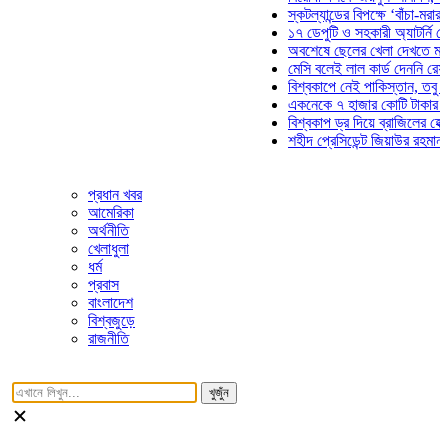
স্কটল্যান্ডের বিপক্ষে ‘বাঁচা-মরার লড়া
১৭ ডেপুটি ও সহকারী অ্যাটর্নি জেনার
অবশেষে ছেলের খেলা দেখতে মাঠে আ
মেসি বলেই লাল কার্ড দেননি রেফারি! ফ
বিশ্বকাপে নেই পাকিস্তান, তবু প্রতি
একনেকে ৭ হাজার কোটি টাকার ৫ প্রক
বিশ্বকাপ ড্র দিয়ে ব্রাজিলের হেক্সা মিশ
শহীদ প্রেসিডেন্ট জিয়াউর রহমান সমাধি
প্রধান খবর
আমেরিকা
অর্থনীতি
খেলাধুলা
ধর্ম
প্রবাস
বাংলাদেশ
বিশ্বজুড়ে
রাজনীতি
খুজুঁন