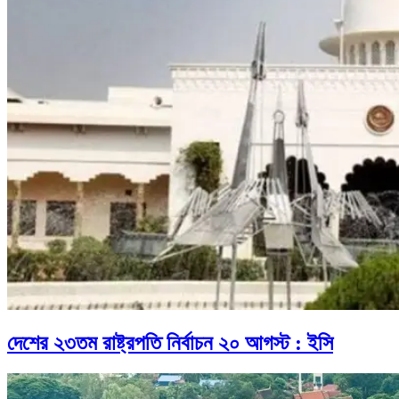
দেশের ২৩তম রাষ্ট্রপতি নির্বাচন ২০ আগস্ট : ইসি