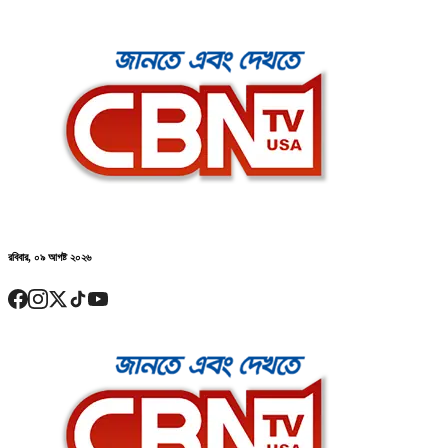
রবিবার, ০৯ আগষ্ট ২০২৬