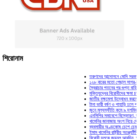
শিরোনাম
তরুণদের আন্দোলনে মোদি সরকার দুর্বল 
১২৮ বারের মতো পেছাল সাগর-রুনি হত্
স্বৈরাচার পতনের পর গুপ্ত বাহিনীর আত্ম
মুক্তিযুদ্ধের বিরোধীদের ক্ষমা চাইতে হব
জাতীয় বৃক্ষমেলা উদ্বোধন করলেন প্রধান
টানা ভারী বর্ষণ ও পাহাড়ি ঢলে পানিবন্দি 
জুনে মূল্যস্ফীতি কমে ৯ দশমিক ১৬ 
এনসিপির সমাবেশে বিস্ফোরণ, যুবলীগের
খামেনির জানাজায় অংশ নিয়ে দেশে ফির
ব্যবসায়ীর অণ্ডকোষ চেপে চেক-স্ট্যাম্
ইমাম খামেনির রাষ্ট্রীয় অন্ত্যেষ্টিক্রিয়
বিরোধী দলকে জয়নুল আবদিন, আপনারা