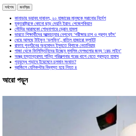
সর্বশেষ
জনপ্রিয়
কানাডায় ভয়াবহ দাবানল, ২০ হাজারের মানুষকে সরানোর নির্দেশ
যুক্তরাষ্ট্রকে কোনো ছাড় দেয়নি ইরান: পেজেশকিয়ান
সৌদির আরামকো শোধনাগারে ড্রোন হামলা
ভারতে শিক্ষার্থীদের আত্মহত্যার নেপথ্যে ‘পরীক্ষার চাপ ও প্রশ্ন ফাঁস’
ধেয়ে আসছে টাইফুন ‘ডলফিন’, বাতিল হাজারো ফ্লাইট
রাফাহ পুনর্গঠনের অনুমোদন ইস্যুতে বিপাকে নেতানিয়াহু
গাজা থেকে ফিলিস্তিনিদের উচ্ছেদ মুসলিম দেশগুলোর জন্য ‘রেড লাইন’
অস্ত্র হস্তান্তরসহ শান্তি পরিকল্পনার পরের ধাপে যেতে প্রস্তুত হামাস
গৃহযুদ্ধে গড়াবে ইয়েমেনে চলমান সংঘাত?
ব্রাজিলে হেলিকপ্টার বিধ্বস্ত হয়ে নিহত ৪
আরো পড়ুন