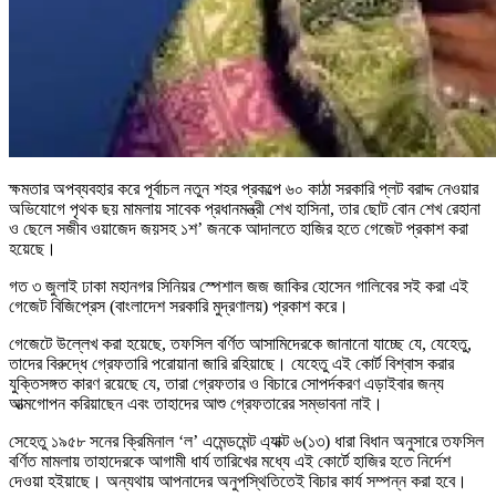
ক্ষমতার অপব্যবহার করে পূর্বাচল নতুন শহর প্রকল্পে ৬০ কাঠা সরকারি প্লট বরাদ্দ নেওয়ার
অভিযোগে পৃথক ছয় মামলায় সাবেক প্রধানমন্ত্রী শেখ হাসিনা, তার ছোট বোন শেখ রেহানা
ও ছেলে সজীব ওয়াজেদ জয়সহ ১শ’ জনকে আদালতে হাজির হতে গেজেট প্রকাশ করা
হয়েছে।
গত ৩ জুলাই ঢাকা মহানগর সিনিয়র স্পেশাল জজ জাকির হোসেন গালিবের সই করা এই
গেজেট বিজিপ্রেস (বাংলাদেশ সরকারি মুদ্রণালয়) প্রকাশ করে।
গেজেটে উল্লেখ করা হয়েছে, তফসিল বর্ণিত আসামিদেরকে জানানো যাচ্ছে যে, যেহেতু,
তাদের বিরুদ্ধে গ্রেফতারি পরোয়ানা জারি রহিয়াছে। যেহেতু এই কোর্ট বিশ্বাস করার
যুক্তিসঙ্গত কারণ রয়েছে যে, তারা গ্রেফতার ও বিচারে সোপর্দকরণ এড়াইবার জন্য
আত্মগোপন করিয়াছেন এবং তাহাদের আশু গ্রেফতারের সম্ভাবনা নাই।
সেহেতু ১৯৫৮ সনের ক্রিমিনাল ‘ল’ এমেন্ডমেন্ট এ্যাক্ট ৬(১৩) ধারা বিধান অনুসারে তফসিল
বর্ণিত মামলায় তাহাদেরকে আগামী ধার্য তারিখের মধ্যে এই কোর্টে হাজির হতে নির্দেশ
দেওয়া হইয়াছে। অন্যথায় আপনাদের অনুপস্থিতিতেই বিচার কার্য সম্পন্ন করা হবে।