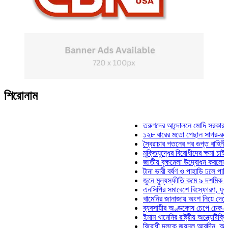
শিরোনাম
তরুণদের আন্দোলনে মোদি সরকার দুর্বল হয়
১২৮ বারের মতো পেছাল সাগর-রুনি হত্যা
স্বৈরাচার পতনের পর গুপ্ত বাহিনীর আত্মপ্র
মুক্তিযুদ্ধের বিরোধীদের ক্ষমা চাইতে হবে: ম
জাতীয় বৃক্ষমেলা উদ্বোধন করলেন প্রধানমন্
টানা ভারী বর্ষণ ও পাহাড়ি ঢলে পানিবন্দি চট্
জুনে মূল্যস্ফীতি কমে ৯ দশমিক ১৬ শতা
এনসিপির সমাবেশে বিস্ফোরণ, যুবলীগের দু
খামেনির জানাজায় অংশ নিয়ে দেশে ফিরলেন
ব্যবসায়ীর অণ্ডকোষ চেপে চেক-স্ট্যাম্পে 
ইমাম খামেনির রাষ্ট্রীয় অন্ত্যেষ্টিক্রিয়ায় 
বিরোধী দলকে জয়নুল আবদিন, আপনারা ৭