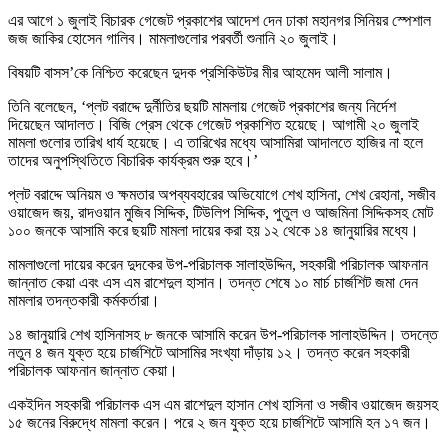
এর আগে ১ জুলাই বিচারক গেজেট প্রকাশের আদেশ দেন ঢাকা মহানগর সিনিয়র স্পেশাল
জজ জাকির হোসেন গালিব। মামলাগুলোর পরবর্তী শুনানি ২০ জুলাই।
বিষয়টি বাসস’কে নিশ্চিত করেছেন দুদক প্রসিকিউটর মীর আহমেদ আলী সালাম।
তিনি বলেছেন, ‘প্লট বরাদ্দে দুর্নীতির ছয়টি মামলায় গেজেট প্রকাশের জন্য নির্দেশ
দিয়েছেন আদালত। বিজি প্রেস থেকে গেজেট প্রকাশিত হয়েছে। আগামী ২০ জুলাই
মামলা গুলোর তারিখ ধার্য হয়েছে। এ তারিখের মধ্যে আসামিরা আদালতে হাজির না হলে
তাদের অনুপস্থিতিতে বিচারিক কার্যক্রম শুরু হবে।’
প্লট বরাদ্দে অনিয়ম ও ক্ষমতার অপব্যবহারের অভিযোগে শেখ হাসিনা, শেখ রেহানা, সজীব
ওয়াজেদ জয়, রাদওয়ান মুজিব সিদ্দিক, টিউলিপ সিদ্দিক, পুতুল ও আজমিনা সিদ্দিকসহ মোট
১০০ জনকে আসামি করে ছয়টি মামলা দায়ের করা হয় ১২ থেকে ১৪ জানুয়ারির মধ্যে।
মামলাগুলো দায়ের করেন দুদকের উপ-পরিচালক সালাহউদ্দিন, সহকারী পরিচালক আফনান
জান্নাত কেয়া এবং এস এম রাশেদুল হাসান। তদন্ত শেষে ১০ মার্চ চার্জশিট জমা দেন
মামলার তদন্তকারী কর্মকর্তারা।
১৪ জানুয়ারি শেখ হাসিনাসহ ৮ জনকে আসামি করেন উপ-পরিচালক সালাহউদ্দিন। তদন্তে
নতুন ৪ জন যুক্ত হয়ে চার্জশিটে আসামির সংখ্যা দাঁড়ায় ১২। তদন্ত করেন সহকারী
পরিচালক আফনান জান্নাত কেয়া।
একইদিন সহকারী পরিচালক এস এম রাশেদুল হাসান শেখ হাসিনা ও সজীব ওয়াজেদ জয়সহ
১৫ জনের বিরুদ্ধে মামলা করেন। পরে ২ জন যুক্ত হয়ে চার্জশিটে আসামি হন ১৭ জন।