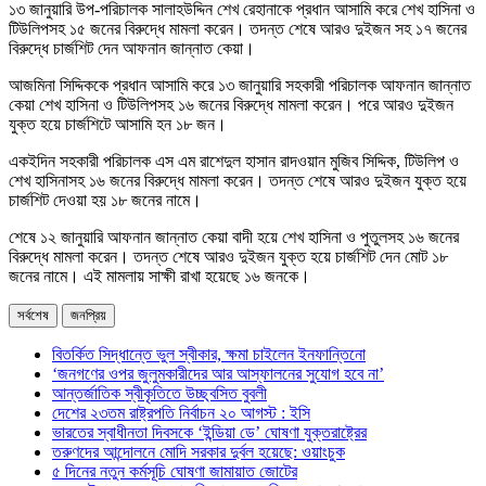
১৩ জানুয়ারি উপ-পরিচালক সালাহউদ্দিন শেখ রেহানাকে প্রধান আসামি করে শেখ হাসিনা ও
টিউলিপসহ ১৫ জনের বিরুদ্ধে মামলা করেন। তদন্ত শেষে আরও দুইজন সহ ১৭ জনের
বিরুদ্ধে চার্জশিট দেন আফনান জান্নাত কেয়া।
আজমিনা সিদ্দিককে প্রধান আসামি করে ১৩ জানুয়ারি সহকারী পরিচালক আফনান জান্নাত
কেয়া শেখ হাসিনা ও টিউলিপসহ ১৬ জনের বিরুদ্ধে মামলা করেন। পরে আরও দুইজন
যুক্ত হয়ে চার্জশিটে আসামি হন ১৮ জন।
একইদিন সহকারী পরিচালক এস এম রাশেদুল হাসান রাদওয়ান মুজিব সিদ্দিক, টিউলিপ ও
শেখ হাসিনাসহ ১৬ জনের বিরুদ্ধে মামলা করেন। তদন্ত শেষে আরও দুইজন যুক্ত হয়ে
চার্জশিট দেওয়া হয় ১৮ জনের নামে।
শেষে ১২ জানুয়ারি আফনান জান্নাত কেয়া বাদী হয়ে শেখ হাসিনা ও পুতুলসহ ১৬ জনের
বিরুদ্ধে মামলা করেন। তদন্ত শেষে আরও দুইজন যুক্ত হয়ে চার্জশিট দেন মোট ১৮
জনের নামে। এই মামলায় সাক্ষী রাখা হয়েছে ১৬ জনকে।
সর্বশেষ
জনপ্রিয়
বিতর্কিত সিদ্ধান্তে ভুল স্বীকার, ক্ষমা চাইলেন ইনফান্তিনো
‘জনগণের ওপর জুলুমকারীদের আর আস্ফালনের সুযোগ হবে না’
আন্তর্জাতিক স্বীকৃতিতে উচ্ছ্বসিত বুবলী
দেশের ২৩তম রাষ্ট্রপতি নির্বাচন ২০ আগস্ট : ইসি
ভারতের স্বাধীনতা দিবসকে ‘ইন্ডিয়া ডে’ ঘোষণা যুক্তরাষ্ট্রের
তরুণদের আন্দোলনে মোদি সরকার দুর্বল হয়েছে: ওয়াংচুক
৫ দিনের নতুন কর্মসূচি ঘোষণা জামায়াত জোটের