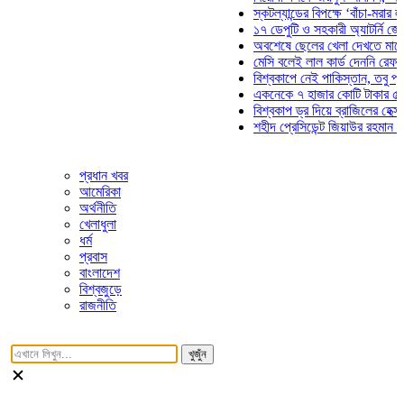
স্কটল্যান্ডের বিপক্ষে ‘বাঁচা-মরার লড়াইয়ে
১৭ ডেপুটি ও সহকারী অ্যাটর্নি জেনারেলে
অবশেষে ছেলের খেলা দেখতে মাঠে আসছে
মেসি বলেই লাল কার্ড দেননি রেফারি! ফাউ
বিশ্বকাপে নেই পাকিস্তান, তবু প্রতিটি 
একনেকে ৭ হাজার কোটি টাকার ৫ প্রকল্প
বিশ্বকাপ ড্র দিয়ে ব্রাজিলের হেক্সা মিশন শ
শহীদ প্রেসিডেন্ট জিয়াউর রহমান সমাধিতে 
প্রধান খবর
আমেরিকা
অর্থনীতি
খেলাধুলা
ধর্ম
প্রবাস
বাংলাদেশ
বিশ্বজুড়ে
রাজনীতি
খুজুঁন