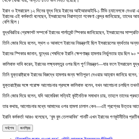
থেকে বোঝা যায়, অন্তত ৫০০ জন নিহত হয়েছে।
ইরান ও ইসরায়েল ১২ দিনের যুদ্ধ নিয়ে ইরানের আইআরআইবি-১ টিভি চ্যানেলকে দেওয়া এক
ইরানের এই কর্মকর্তা বলেছেন, ইসরায়েলের নিরাপত্তা গবেষণা কেন্দ্র জানিয়েছে, তাদে
বেশি ছিল।
যুদ্ধবিরতির প্রেক্ষাপট সম্পর্কে ইরানের পার্লামেন্ট স্পিকার জানিয়েছেন, ইসরায়েলের 
তিনি জোর দিয়ে বলেন, স্থল ও আকাশে ইরানের নিয়ন্ত্রণই ছিল ইসরায়েলের ব্যর্থতার অন্
ইরানের স্পিকার জানান, যুদ্ধের শেষদিকে ইরানি ক্ষেপণাস্ত্র হামলার নির্ভুলতার হার ছি
কালিবাফ দাবি করেন, ইরানের লক্ষ্যবস্তুর ওপর ছিল পূর্ণ নিয়ন্ত্রণ—যার ফলে ইসরায়েল যু
তিনি যুক্তরাষ্ট্রকে ইরানের বিরুদ্ধে হামলার জন্য ক্ষতিপূরণ দেওয়ার আহ্বান জানিয়ে বলেন,
যুক্তরাষ্ট্রের সঙ্গে পরোক্ষ আলোচনার প্রসঙ্গে কালিবাফ বলেন, যখন আলোচনা চলছিল তখ
তিনি জোর দিয়ে বলেন, যদি আমেরিকা সত্যিই কূটনৈতিক সমাধান চায়, তাহলে তাদের প্রথমেই
তার কথায়, আলোচনার মধ্যে আমাদের ওপর হামলা চালাল কেন—এই প্রশ্নের উত্তর আমেরিকাক
ইরানি কর্মকর্তা আরও বলেছেন, ‘বুম বুম তেলআবিব’ গানটি এখন ইরানের গণকূটনীতির প্রত
সর্বশেষ
জনপ্রিয়