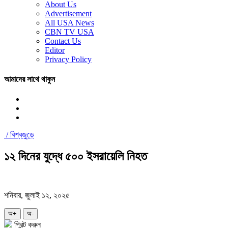
About Us
Advertisement
All USA News
CBN TV USA
Contact Us
Editor
Privacy Policy
আমাদের সাথে থাকুন
/
বিশ্বজুড়ে
১২ দিনের যুদ্ধে ৫০০ ইসরায়েলি নিহত
শনিবার, জুলাই ১২, ২০২৫
অ+
অ-
প্রিন্ট করুন