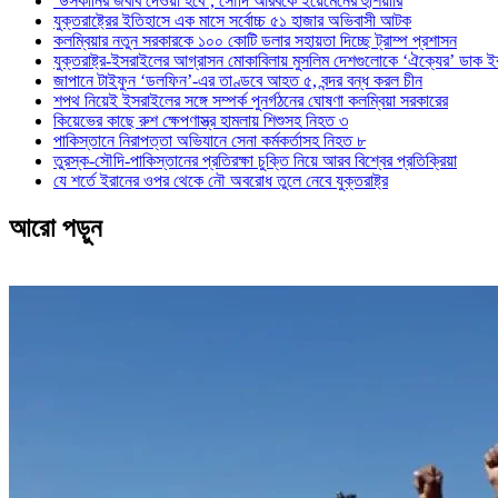
‘উসকানির জবাব দেওয়া হবে’, সৌদি আরবকে ইয়েমেনের হুঁশিয়ারি
যুক্তরাষ্ট্রের ইতিহাসে এক মাসে সর্বোচ্চ ৫১ হাজার অভিবাসী আটক
কলম্বিয়ার নতুন সরকারকে ১০০ কোটি ডলার সহায়তা দিচ্ছে ট্রাম্প প্রশাসন
যুক্তরাষ্ট্র-ইসরাইলের আগ্রাসন মোকাবিলায় মুসলিম দেশগুলোকে ‘ঐক্যের’ ডাক ই
জাপানে টাইফুন ‘ডলফিন’-এর তাণ্ডবে আহত ৫, বন্দর বন্ধ করল চীন
শপথ নিয়েই ইসরাইলের সঙ্গে সম্পর্ক পুনর্গঠনের ঘোষণা কলম্বিয়া সরকারের
কিয়েভের কাছে রুশ ক্ষেপণাস্ত্র হামলায় শিশুসহ নিহত ৩
পাকিস্তানে নিরাপত্তা অভিযানে সেনা কর্মকর্তাসহ নিহত ৮
তুরস্ক-সৌদি-পাকিস্তানের প্রতিরক্ষা চুক্তি নিয়ে আরব বিশ্বের প্রতিক্রিয়া
যে শর্তে ইরানের ওপর থেকে নৌ অবরোধ তুলে নেবে যুক্তরাষ্ট্র
আরো পড়ুন