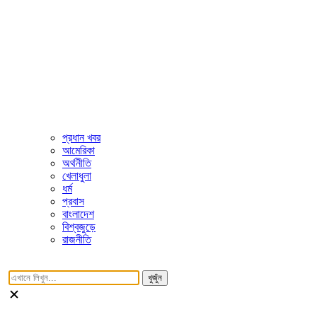
প্রধান খবর
আমেরিকা
অর্থনীতি
খেলাধুলা
ধর্ম
প্রবাস
বাংলাদেশ
বিশ্বজুড়ে
রাজনীতি
খুজুঁন