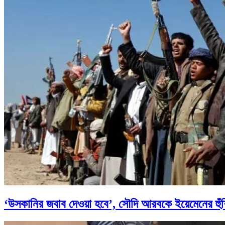
‘উসকানির জবাব দেওয়া হবে’, সৌদি আরবকে ইয়েমেনের হুঁশ