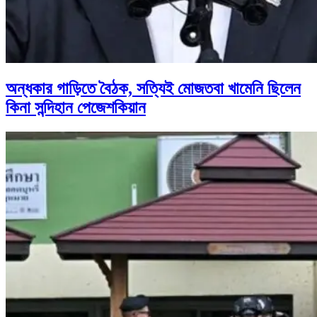
অন্ধকার গাড়িতে বৈঠক, সত্যিই মোজতবা খামেনি ছিলেন
কিনা সন্দিহান পেজেশকিয়ান