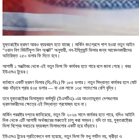
যুক্তরাষ্ট্রে ভ্রমণ আরও ব্যয়বহুল হতে যাচ্ছে। মার্কিন কংগ্রেসে পাশ হওয়া নতুন আইন
“ওয়ান বিগ বিউটিফুল বিল অ্যাক্ট” অনুযায়ী, নন-ইমিগ্র্যান্ট ভিসার জন্য আবেদনকারীদের
অতিরিক্ত ২৫০ ডলার ফি দিতে হবে।
আগামী ১ অক্টোবর থেকে এই নতুন ভিসা ফি কার্যকর হতে পারে বলে জানা গেছে। খবর
ইউএসএ টুডের।
বর্তমানে একটি ভ্রমণ ভিসার (বি১/বি২) ফি ১৮৫ ডলার। নতুন সিদ্ধান্ত কার্যকর হলে মোট
খরচ দাঁড়াবে প্রায় ৪৩৫ ডলার — যা এক লাফে ১৩৫ শতাংশের বেশি বৃদ্ধি।
তবে যুক্তরাষ্ট্রের ভিসামুক্ত কর্মসূচি (ইএসটিএ)–এর আওতাভুক্ত দেশগুলোর
ভ্রমণকারীদের ক্ষেত্রে এই সিদ্ধান্ত প্রযোজ্য হবে না।
মার্কিন পররাষ্ট্র দপ্তর জানিয়েছে, নতুন ফি ২০২৬ সালে কার্যকর হতে পারে, যদিও আইনি
দিক থেকে এটি আগামী অর্থবছরের শুরুতেই চালু করা সম্ভব। যদি তা হয়, যুক্তরাষ্ট্রের
ভিসা বিশ্বের সবচেয়ে ব্যয়বহুল ভিসাগুলোর একটি হয়ে দাঁড়াবে।
ইউএসএ টুডের প্রতিবেদনে বলা হয়েছে, নতুন ভিসা ফি শুধু পর্যটন নয়, ক্রীড়া ও