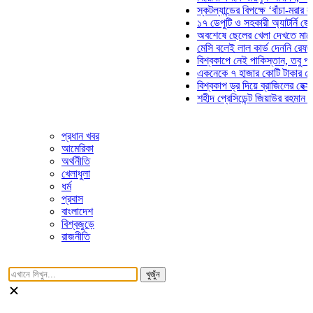
স্কটল্যান্ডের বিপক্ষে ‘বাঁচা-মরার লড়াইয়ে
১৭ ডেপুটি ও সহকারী অ্যাটর্নি জেনারেলে
অবশেষে ছেলের খেলা দেখতে মাঠে আসছে
মেসি বলেই লাল কার্ড দেননি রেফারি! ফাউ
বিশ্বকাপে নেই পাকিস্তান, তবু প্রতিটি 
একনেকে ৭ হাজার কোটি টাকার ৫ প্রকল্প
বিশ্বকাপ ড্র দিয়ে ব্রাজিলের হেক্সা মিশন শ
শহীদ প্রেসিডেন্ট জিয়াউর রহমান সমাধিতে 
প্রধান খবর
আমেরিকা
অর্থনীতি
খেলাধুলা
ধর্ম
প্রবাস
বাংলাদেশ
বিশ্বজুড়ে
রাজনীতি
খুজুঁন