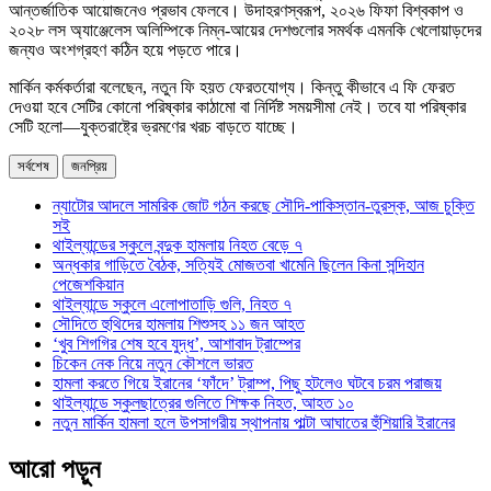
আন্তর্জাতিক আয়োজনেও প্রভাব ফেলবে। উদাহরণস্বরূপ, ২০২৬ ফিফা বিশ্বকাপ ও
২০২৮ লস অ্যাঞ্জেলেস অলিম্পিকে নিম্ন-আয়ের দেশগুলোর সমর্থক এমনকি খেলোয়াড়দের
জন্যও অংশগ্রহণ কঠিন হয়ে পড়তে পারে।
মার্কিন কর্মকর্তারা বলেছেন, নতুন ফি হয়ত ফেরতযোগ্য। কিন্তু কীভাবে এ ফি ফেরত
দেওয়া হবে সেটির কোনো পরিষ্কার কাঠামো বা নির্দিষ্ট সময়সীমা নেই। তবে যা পরিষ্কার
সেটি হলো—যুক্তরাষ্ট্রে ভ্রমণের খরচ বাড়তে যাচ্ছে।
সর্বশেষ
জনপ্রিয়
ন্যাটোর আদলে সামরিক জোট গঠন করছে সৌদি-পাকিস্তান-তুরস্ক, আজ চুক্তি
সই
থাইল্যান্ডের স্কুলে বন্দুক হামলায় নিহত বেড়ে ৭
অন্ধকার গাড়িতে বৈঠক, সত্যিই মোজতবা খামেনি ছিলেন কিনা সন্দিহান
পেজেশকিয়ান
থাইল্যান্ডে স্কুলে এলোপাতাড়ি গুলি, নিহত ৭
সৌদিতে হুথিদের হামলায় শিশুসহ ১১ জন আহত
‘খুব শিগগির শেষ হবে যুদ্ধ’, আশাবাদ ট্রাম্পের
চিকেন নেক নিয়ে নতুন কৌশলে ভারত
হামলা করতে গিয়ে ইরানের ‘ফাঁদে’ ট্রাম্প, পিছু হটলেও ঘটবে চরম পরাজয়
থাইল্যান্ডে স্কুলছাত্রের গুলিতে শিক্ষক নিহত, আহত ১০
নতুন মার্কিন হামলা হলে উপসাগরীয় স্থাপনায় পাল্টা আঘাতের হুঁশিয়ারি ইরানের
আরো পড়ুন