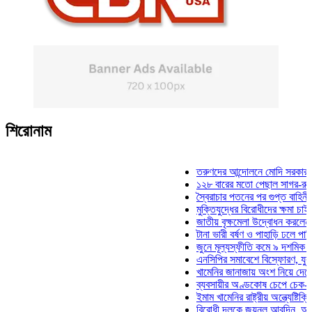
শিরোনাম
তরুণদের আন্দোলনে মোদি সরকার দুর্বল হয়
১২৮ বারের মতো পেছাল সাগর-রুনি হত্যা
স্বৈরাচার পতনের পর গুপ্ত বাহিনীর আত্মপ্র
মুক্তিযুদ্ধের বিরোধীদের ক্ষমা চাইতে হবে: ম
জাতীয় বৃক্ষমেলা উদ্বোধন করলেন প্রধানমন্
টানা ভারী বর্ষণ ও পাহাড়ি ঢলে পানিবন্দি চট্
জুনে মূল্যস্ফীতি কমে ৯ দশমিক ১৬ শতা
এনসিপির সমাবেশে বিস্ফোরণ, যুবলীগের দু
খামেনির জানাজায় অংশ নিয়ে দেশে ফিরলেন
ব্যবসায়ীর অণ্ডকোষ চেপে চেক-স্ট্যাম্পে 
ইমাম খামেনির রাষ্ট্রীয় অন্ত্যেষ্টিক্রিয়ায় 
বিরোধী দলকে জয়নুল আবদিন, আপনারা ৭