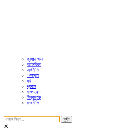
প্রধান খবর
আমেরিকা
অর্থনীতি
খেলাধুলা
ধর্ম
প্রবাস
বাংলাদেশ
বিশ্বজুড়ে
রাজনীতি
খুজুঁন