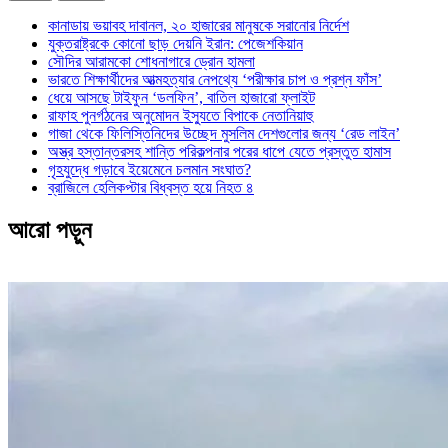
কানাডায় ভয়াবহ দাবানল, ২০ হাজারের মানুষকে সরানোর নির্দেশ
যুক্তরাষ্ট্রকে কোনো ছাড় দেয়নি ইরান: পেজেশকিয়ান
সৌদির আরামকো শোধনাগারে ড্রোন হামলা
ভারতে শিক্ষার্থীদের আত্মহত্যার নেপথ্যে ‘পরীক্ষার চাপ ও প্রশ্ন ফাঁস’
ধেয়ে আসছে টাইফুন ‘ডলফিন’, বাতিল হাজারো ফ্লাইট
রাফাহ পুনর্গঠনের অনুমোদন ইস্যুতে বিপাকে নেতানিয়াহু
গাজা থেকে ফিলিস্তিনিদের উচ্ছেদ মুসলিম দেশগুলোর জন্য ‘রেড লাইন’
অস্ত্র হস্তান্তরসহ শান্তি পরিকল্পনার পরের ধাপে যেতে প্রস্তুত হামাস
গৃহযুদ্ধে গড়াবে ইয়েমেনে চলমান সংঘাত?
ব্রাজিলে হেলিকপ্টার বিধ্বস্ত হয়ে নিহত ৪
আরো পড়ুন