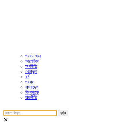
প্রধান খবর
আমেরিকা
অর্থনীতি
খেলাধুলা
ধর্ম
প্রবাস
বাংলাদেশ
বিশ্বজুড়ে
রাজনীতি
খুজুঁন