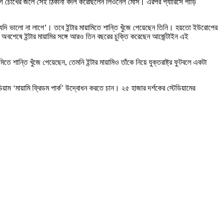
গে চোখের জলে সেই ঠিকানা বদল করেছিলেন লিওনেল মেসি। এরপর প্যারিসে পাড়ি
যদি ভালো না লাগে’। তবে ইন্টার মায়ামিতে শান্তি খুঁজে পেয়েছেন তিনি। হয়তো ইউরোপের
অবশেষে ইন্টার মায়ামির সঙ্গে আরও তিন বছরের চুক্তি করেছেন আর্জেন্টাইন এই
ান্তি খুঁজে পেয়েছেন, তেমনি ইন্টার মায়ামিও তাঁকে নিয়ে যুক্তরাষ্ট্র ফুটবলে একটা
য়াম ‘মায়ামি ফ্রিডম পার্ক’ উদ্বোধন করতে চান। ২৫ হাজার দর্শকের স্টেডিয়ামের