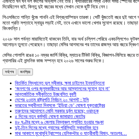
এমনিতে ঘন ঘন দল বদলের অভ্যাস নেই তাঁর। ক্যারিয়ারের লম্বা একটা সময় স্পেনের 
দিয়েছিলেন বটে, কিন্তু দুই বছরের মধ্যে সেখান থেকে ছুটি নিয়ে নেন।
পিএসজিতে শান্তি খুঁজে পাননি এই বিশ্বচ্যাম্পিয়ন তারকা। সেটি খুঁজতেই বছর দুই আগ
মতো প্রতি সপ্তাহে স্নায়ুর লড়াই নেই, তবে এখানে ভালো খেলার সুযোগ রয়েছে। তাছাড়া ছেল
কিংবদন্তি।
২০২৮ সাল পর্যন্ত মায়ামিতেই থাকবেন তিনি, যার অর্থ চল্লিশ পেরিয়ে একচল্লিশেও ফুটবল 
আলোড়ন তুলতে পেরেছেন। তাছাড়া মেসির আগমনের পর তাদের রাজস্ব আয় বছরে দ্বিগু
মেসির গোলাপি রঙের ১০ নম্বর জার্সি বিক্রি, ম্যাচের টিকিট বিক্রি, বিজ্ঞাপন-মিলিয়ে 
গ্যালারির এই নান্দনিক কাজ সম্পন্ন হবে ২০২৬ সালের শুরুর দিকে।
সর্বশেষ
জনপ্রিয়
বিতর্কিত সিদ্ধান্তে ভুল স্বীকার, ক্ষমা চাইলেন ইনফান্তিনো
‘জনগণের ওপর জুলুমকারীদের আর আস্ফালনের সুযোগ হবে না’
আন্তর্জাতিক স্বীকৃতিতে উচ্ছ্বসিত বুবলী
দেশের ২৩তম রাষ্ট্রপতি নির্বাচন ২০ আগস্ট : ইসি
ভারতের স্বাধীনতা দিবসকে ‘ইন্ডিয়া ডে’ ঘোষণা যুক্তরাষ্ট্রের
তরুণদের আন্দোলনে মোদি সরকার দুর্বল হয়েছে: ওয়াংচুক
৫ দিনের নতুন কর্মসূচি ঘোষণা জামায়াত জোটের
৪৮ ঘণ্টার মধ্যে ৬ জেলায় নিম্নাঞ্চল প্লাবিত হওয়ার শঙ্কা
দুই-তিন দিনের মধ্যে গ্যাসের পরিস্থিতি স্বাভাবিক হবে
মাঝ আকাশে মুখোমুখি ট্রাম্পের হেলিকপ্টার ও যাত্রীবাহী বিমান, অতঃপর…