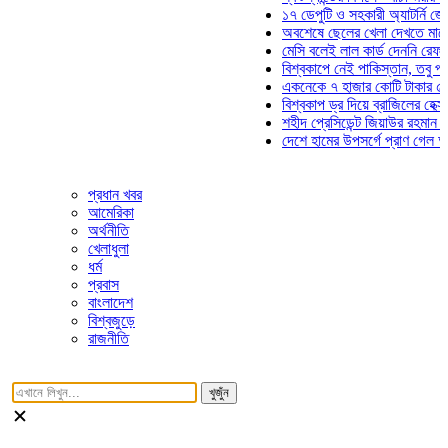
১৭ ডেপুটি ও সহকারী অ্যাটর্নি জেনারেলে
অবশেষে ছেলের খেলা দেখতে মাঠে আসছ
মেসি বলেই লাল কার্ড দেননি রেফারি! ফাউ
বিশ্বকাপে নেই পাকিস্তান, তবু প্রতিটি 
একনেকে ৭ হাজার কোটি টাকার ৫ প্রকল্
বিশ্বকাপ ড্র দিয়ে ব্রাজিলের হেক্সা মিশন 
শহীদ প্রেসিডেন্ট জিয়াউর রহমান সমাধিতে 
দেশে হামের উপসর্গে প্রাণ গেল আরও ৮ 
প্রধান খবর
আমেরিকা
অর্থনীতি
খেলাধুলা
ধর্ম
প্রবাস
বাংলাদেশ
বিশ্বজুড়ে
রাজনীতি
খুজুঁন