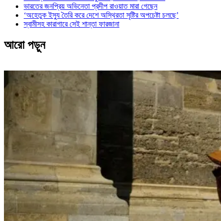
ভারতের জনপ্রিয় অভিনেতা প্রদীপ রাওয়াত মারা গেছেন
‘অহেতুক ইস্যু তৈরি করে দেশে অস্থিরতা সৃষ্টির অপচেষ্টা চলছে’
স্বামীসহ কারাগারে সেই শান্তা ফারজানা
আরো পড়ুন