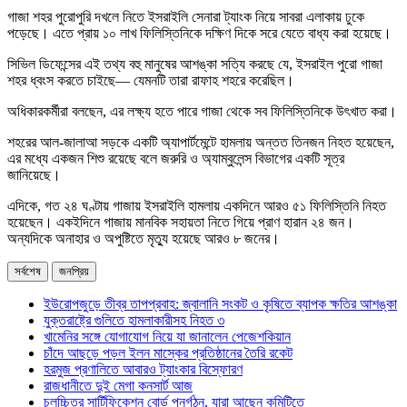
গাজা শহর পুরোপুরি দখলে নিতে ইসরাইলি সেনারা ট্যাংক নিয়ে সাবরা এলাকায় ঢুকে
পড়েছে। এতে প্রায় ১০ লাখ ফিলিস্তিনিকে দক্ষিণ দিকে সরে যেতে বাধ্য করা হয়েছে।
সিভিল ডিফেন্সের এই তথ্য বহু মানুষের আশঙ্কা সত্যি করছে যে, ইসরাইল পুরো গাজা
শহর ধ্বংস করতে চাইছে— যেমনটি তারা রাফাহ শহরে করেছিল।
অধিকারকর্মীরা বলছেন, এর লক্ষ্য হতে পারে গাজা থেকে সব ফিলিস্তিনিকে উৎখাত করা।
শহরের আল-জালাআ সড়কে একটি অ্যাপার্টমেন্টে হামলায় অন্তত তিনজন নিহত হয়েছেন,
এর মধ্যে একজন শিশু রয়েছে বলে জরুরি ও অ্যাম্বুলেন্স বিভাগের একটি সূত্র
জানিয়েছে।
এদিকে, গত ২৪ ঘণ্টায় গাজায় ইসরাইলি হামলায় একদিনে আরও ৫১ ফিলিস্তিনি নিহত
হয়েছেন। একইদিনে গাজায় মানবিক সহায়তা নিতে গিয়ে প্রাণ হারান ২৪ জন।
অন্যদিকে অনাহার ও অপুষ্টিতে মৃত্যু হয়েছে আরও ৮ জনের।
সর্বশেষ
জনপ্রিয়
ইউরোপজুড়ে তীব্র তাপপ্রবাহ: জ্বালানি সংকট ও কৃষিতে ব্যাপক ক্ষতির আশঙ্কা
যুক্তরাষ্ট্রে গুলিতে হামলাকারীসহ নিহত ৩
খামেনির সঙ্গে যোগাযোগ নিয়ে যা জানালেন পেজেশকিয়ান
চাঁদে আছড়ে পড়ল ইলন মাস্কের প্রতিষ্ঠানের তৈরি রকেট
হরমুজ প্রণালিতে আবারও ট্যাংকার বিস্ফোরণ
রাজধানীতে দুই মেগা কনসার্ট আজ
চলচ্চিত্র সার্টিফিকেশন বোর্ড পুনর্গঠন, যারা আছেন কমিটিতে