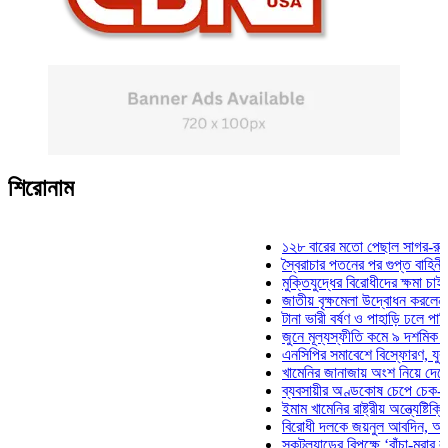
শিরোনাম
১২৮ বারের মতো পেছাল সাগর-রুনি হত্যা
স্বৈরাচার পতনের পর গুপ্ত বাহিনীর আত্মপ্র
মুক্তিযুদ্ধের বিরোধীদের ক্ষমা চাইতে হবে: 
জাতীয় বৃক্ষমেলা উদ্বোধন করলেন প্রধানমন্
টানা ভারী বর্ষণ ও পাহাড়ি ঢলে পানিবন্দি চট
জুনে মূল্যস্ফীতি কমে ৯ দশমিক ১৬ শতা
এনসিপির সমাবেশে বিস্ফোরণ, যুবলীগের দ
খামেনির জানাজায় অংশ নিয়ে দেশে ফিরলে
ব্যবসায়ীর অণ্ডকোষ চেপে চেক-স্ট্যাম্পে
ইমাম খামেনির রাষ্ট্রীয় অন্ত্যেষ্টিক্রিয়ায়
বিরোধী দলকে জয়নুল আবদিন, আপনারা ৭
স্কটল্যান্ডের বিপক্ষে ‘বাঁচা-মরার লড়াইয়ে