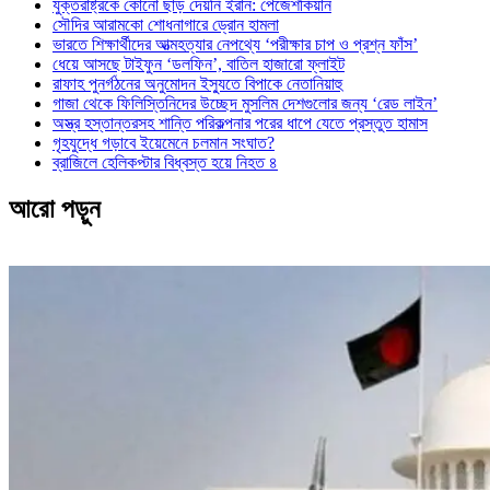
যুক্তরাষ্ট্রকে কোনো ছাড় দেয়নি ইরান: পেজেশকিয়ান
সৌদির আরামকো শোধনাগারে ড্রোন হামলা
ভারতে শিক্ষার্থীদের আত্মহত্যার নেপথ্যে ‘পরীক্ষার চাপ ও প্রশ্ন ফাঁস’
ধেয়ে আসছে টাইফুন ‘ডলফিন’, বাতিল হাজারো ফ্লাইট
রাফাহ পুনর্গঠনের অনুমোদন ইস্যুতে বিপাকে নেতানিয়াহু
গাজা থেকে ফিলিস্তিনিদের উচ্ছেদ মুসলিম দেশগুলোর জন্য ‘রেড লাইন’
অস্ত্র হস্তান্তরসহ শান্তি পরিকল্পনার পরের ধাপে যেতে প্রস্তুত হামাস
গৃহযুদ্ধে গড়াবে ইয়েমেনে চলমান সংঘাত?
ব্রাজিলে হেলিকপ্টার বিধ্বস্ত হয়ে নিহত ৪
আরো পড়ুন