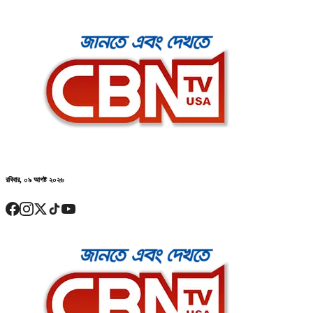
রবিবার, ০৯ আগষ্ট ২০২৬