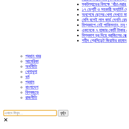
স্কটল্যান্ডের বিপক্ষে ‘বাঁচা-মরার লড়াই
১৭ ডেপুটি ও সহকারী অ্যাটর্নি জেনারে
অবশেষে ছেলের খেলা দেখতে মাঠে আস
মেসি বলেই লাল কার্ড দেননি রেফারি! ফা
বিশ্বকাপে নেই পাকিস্তান, তবু প্রতিট
একনেকে ৭ হাজার কোটি টাকার ৫ প্রকল
বিশ্বকাপ ড্র দিয়ে ব্রাজিলের হেক্সা মিশন
শহীদ প্রেসিডেন্ট জিয়াউর রহমান সমাধিত
প্রধান খবর
আমেরিকা
অর্থনীতি
খেলাধুলা
ধর্ম
প্রবাস
বাংলাদেশ
বিশ্বজুড়ে
রাজনীতি
খুজুঁন