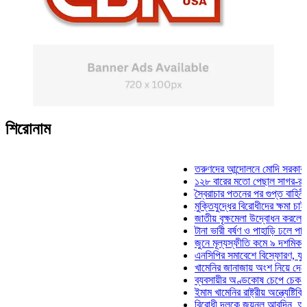
শিরোনাম
তরুণদের আন্দোলনে মোদি সরকার দুর্বল হ
১২৮ বারের মতো পেছাল সাগর-রুনি হত্য
স্বৈরাচার পতনের পর গুপ্ত বাহিনীর আত্মপ
মুক্তিযুদ্ধের বিরোধীদের ক্ষমা চাইতে হবে:
জাতীয় বৃক্ষমেলা উদ্বোধন করলেন প্রধানম
টানা ভারী বর্ষণ ও পাহাড়ি ঢলে পানিবন্দি চ
জুনে মূল্যস্ফীতি কমে ৯ দশমিক ১৬ শ
এনসিপির সমাবেশে বিস্ফোরণ, যুবলীগের 
খামেনির জানাজায় অংশ নিয়ে দেশে ফিরল
ব্যবসায়ীর অণ্ডকোষ চেপে চেক-স্ট্যাম্প
ইমাম খামেনির রাষ্ট্রীয় অন্ত্যেষ্টিক্রিয়া
বিরোধী দলকে জয়নুল আবদিন, আপনারা 