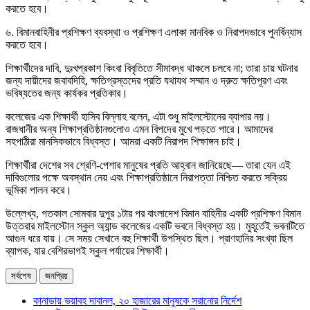
করতে হবে।
৬. বিমানবাহিনীর প্রশিক্ষণ ব্যবস্থা ও প্রশিক্ষণ এলাকা মানবিক ও নিরাপদভাবে পুনর্বিন্যাস
করতে হবে।
শিক্ষার্থীদের দাবি, দুঃখপ্রকাশ কিংবা বিবৃতিতে সীমাবদ্ধ থাকলে চলবে না; তারা চায় ঘটনার
জন্য দায়ীদের জবাবদিহি, ক্ষতিগ্রস্তদের প্রতি যথাযথ সম্মান ও দ্রুত ক্ষতিপূরণ এবং
ভবিষ্যতের জন্য কার্যকর প্রতিকার।
কলেজের এক শিক্ষার্থী হাসিব বিল্লাহ বলেন, এটা শুধু মাইলস্টোনের ব্যাপার নয়।
রাজধানীর অন্য শিক্ষাপ্রতিষ্ঠানগুলোও এমন বিপদের মুখে পড়তে পারে। আমাদের
সহপাঠীরা মানসিকভাবে বিধ্বস্ত। আমরা একটি নিরাপদ শিক্ষাঙ্গন চাই।
শিক্ষার্থীরা দেশের সব শ্রেণি-পেশার মানুষের প্রতি আহ্বান জানিয়েছে— তারা যেন এই
দাবিগুলোর পক্ষে অবস্থান নেয় এবং শিক্ষাপ্রতিষ্ঠানে নিরাপত্তা নিশ্চিত করতে সক্রিয়
ভূমিকা পালন করে।
উল্লেখ্য, গতকাল সোমবার দুপুর ১টার পর বাংলাদেশ বিমান বাহিনীর একটি প্রশিক্ষণ বিমান
উত্তরার মাইলস্টোন স্কুল অ্যান্ড কলেজের একটি ভবনে বিধ্বস্ত হয়। মুহূর্তেই ভবনটিতে
আগুন ধরে যায়। সে সময় সেখানে বহু শিক্ষার্থী উপস্থিত ছিল। প্রাণহানির সংখ্যা ছিল
ব্যাপক, যার বেশিরভাগই স্কুল পর্যায়ের শিক্ষার্থী।
সর্বশেষ
জনপ্রিয়
কানাডায় ভয়াবহ দাবানল, ২০ হাজারের মানুষকে সরানোর নির্দেশ