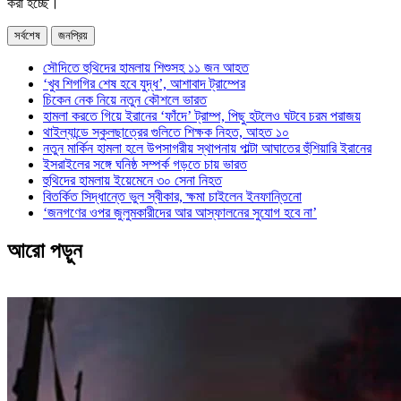
করা হচ্ছে।
সর্বশেষ
জনপ্রিয়
সৌদিতে হুথিদের হামলায় শিশুসহ ১১ জন আহত
‘খুব শিগগির শেষ হবে যুদ্ধ’, আশাবাদ ট্রাম্পের
চিকেন নেক নিয়ে নতুন কৌশলে ভারত
হামলা করতে গিয়ে ইরানের ‘ফাঁদে’ ট্রাম্প, পিছু হটলেও ঘটবে চরম পরাজয়
থাইল্যান্ডে স্কুলছাত্রের গুলিতে শিক্ষক নিহত, আহত ১০
নতুন মার্কিন হামলা হলে উপসাগরীয় স্থাপনায় পাল্টা আঘাতের হুঁশিয়ারি ইরানের
ইসরাইলের সঙ্গে ঘনিষ্ঠ সম্পর্ক গড়তে চায় ভারত
হুথিদের হামলায় ইয়েমেনে ৩০ সেনা নিহত
বিতর্কিত সিদ্ধান্তে ভুল স্বীকার, ক্ষমা চাইলেন ইনফান্তিনো
‘জনগণের ওপর জুলুমকারীদের আর আস্ফালনের সুযোগ হবে না’
আরো পড়ুন