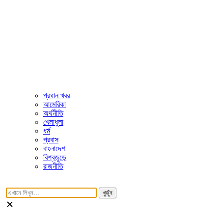
প্রধান খবর
আমেরিকা
অর্থনীতি
খেলাধুলা
ধর্ম
প্রবাস
বাংলাদেশ
বিশ্বজুড়ে
রাজনীতি
খুজুঁন