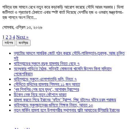
পবিত্র হজ সামনে রেখে নতুন করে কড়াকড়ি আরোপ করেছে সৌদি আরব সরকার। ভিসা
জটিলতা ও প্রতারণা ঠেকাতে এবার স্পষ্ট বার্তা দিয়েছে দেশটির হজ ও ওমরাহ মন্ত্রণালয়-
হজ পালনে অংশ নিতে...
সোমবার, এপ্রিল ১৩, ২০২৬
1
2
3
4
Next »
সর্বশেষ
জনপ্রিয়
ন্যাটোর আদলে সামরিক জোট গঠন করছে সৌদি-পাকিস্তান-তুরস্ক, আজ চুক্তি
সই
থাইল্যান্ডের স্কুলে বন্দুক হামলায় নিহত বেড়ে ৭
অন্ধকার গাড়িতে বৈঠক, সত্যিই মোজতবা খামেনি ছিলেন কিনা সন্দিহান
পেজেশকিয়ান
থাইল্যান্ডে স্কুলে এলোপাতাড়ি গুলি, নিহত ৭
সৌদিতে হুথিদের হামলায় শিশুসহ ১১ জন আহত
‘খুব শিগগির শেষ হবে যুদ্ধ’, আশাবাদ ট্রাম্পের
চিকেন নেক নিয়ে নতুন কৌশলে ভারত
হামলা করতে গিয়ে ইরানের ‘ফাঁদে’ ট্রাম্প, পিছু হটলেও ঘটবে চরম পরাজয়
থাইল্যান্ডে স্কুলছাত্রের গুলিতে শিক্ষক নিহত, আহত ১০
নতুন মার্কিন হামলা হলে উপসাগরীয় স্থাপনায় পাল্টা আঘাতের হুঁশিয়ারি ইরানের