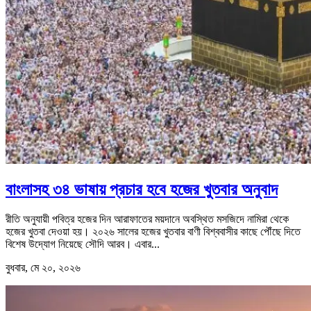
বাংলাসহ ৩৪ ভাষায় প্রচার হবে হজের খুতবার অনুবাদ
রীতি অনুযায়ী পবিত্র হজের দিন আরাফাতের ময়দানে অবস্থিত মসজিদে নামিরা থেকে
হজের খুতবা দেওয়া হয়। ২০২৬ সালের হজের খুতবার বাণী বিশ্ববাসীর কাছে পৌঁছে দিতে
বিশেষ উদ্যোগ নিয়েছে সৌদি আরব। এবার...
বুধবার, মে ২০, ২০২৬