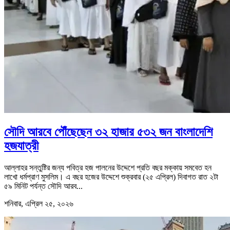
সৌদি আরবে পৌঁছেছেন ৩২ হাজার ৫৩২ জন বাংলাদেশি
হজযাত্রী
আল্লাহর সন্তুষ্টির জন্য পবিত্র হজ পালনের উদ্দেশে প্রতি বছর মক্কায় সমবেত হন
লাখো ধর্মপ্রাণ মুসলিম। এ বছর হজের উদ্দেশে শুক্রবার (২৫ এপ্রিল) দিবাগত রাত ২টা
৫৯ মিনিট পর্যন্ত সৌদি আরব...
শনিবার, এপ্রিল ২৫, ২০২৬