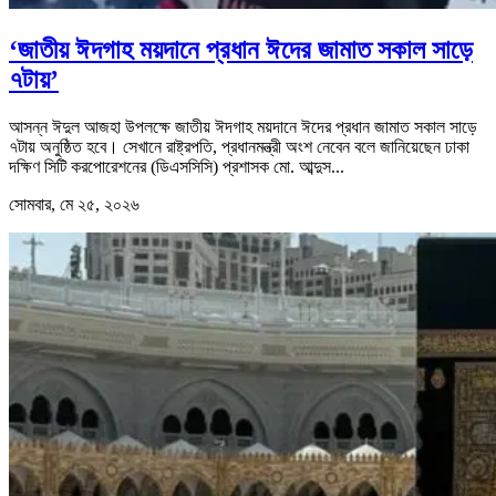
‘জাতীয় ঈদগাহ ময়দানে প্রধান ঈদের জামাত সকাল সাড়ে
৭টায়’
আসন্ন ঈদুল আজহা উপলক্ষে জাতীয় ঈদগাহ ময়দানে ঈদের প্রধান জামাত সকাল সাড়ে
৭টায় অনুষ্ঠিত হবে। সেখানে রাষ্ট্রপতি, প্রধানমন্ত্রী অংশ নেবেন বলে জানিয়েছেন ঢাকা
দক্ষিণ সিটি করপোরেশনের (ডিএসসিসি) প্রশাসক মো. আব্দুস...
সোমবার, মে ২৫, ২০২৬