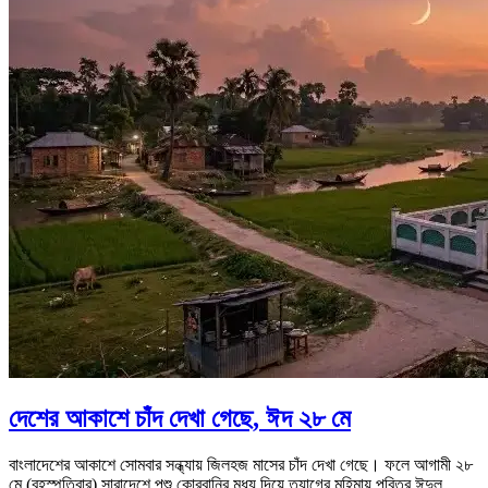
দেশের আকাশে চাঁদ দেখা গেছে, ঈদ ২৮ মে
বাংলাদেশের আকাশে সোমবার সন্ধ্যায় জিলহজ মাসের চাঁদ দেখা গেছে। ফলে আগামী ২৮
মে (বৃহস্পতিবার) সারাদেশে পশু কোরবানির মধ্য দিয়ে ত্যাগের মহিমায় পবিত্র ঈদুল