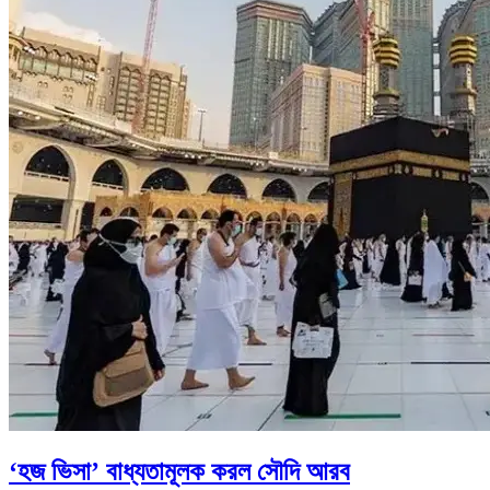
‘হজ ভিসা’ বাধ্যতামূলক করল সৌদি আরব