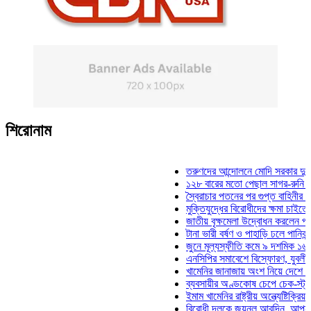
শিরোনাম
তরুণদের আন্দোলনে মোদি সরকার দুর্বল হয়েছে: ও
১২৮ বারের মতো পেছাল সাগর-রুনি হত্যা মামলা
স্বৈরাচার পতনের পর গুপ্ত বাহিনীর আত্মপ্রকাশ: প্
মুক্তিযুদ্ধের বিরোধীদের ক্ষমা চাইতে হবে: মুক্তিয
জাতীয় বৃক্ষমেলা উদ্বোধন করলেন প্রধানমন্ত্রী
টানা ভারী বর্ষণ ও পাহাড়ি ঢলে পানিবন্দি চট্টগ্রাম
জুনে মূল্যস্ফীতি কমে ৯ দশমিক ১৬ শতাংশ
এনসিপির সমাবেশে বিস্ফোরণ, যুবলীগের দুই নেত
খামেনির জানাজায় অংশ নিয়ে দেশে ফিরলেন স্পি
ব্যবসায়ীর অণ্ডকোষ চেপে চেক-স্ট্যাম্পে স্বাক
ইমাম খামেনির রাষ্ট্রীয় অন্ত্যেষ্টিক্রিয়ায় স্পিকা
বিরোধী দলকে জয়নুল আবদিন, আপনারা ৭১ সাল