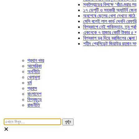
স্কটল্যান্ডের বিপক্ষে ‘বাঁচা-মরার লড়াইয়ে’ মাঠে
১৭ ডেপুটি ও সহকারী অ্যাটর্নি জেনারেলের পদত্
অবশেষে ছেলের খেলা দেখতে মাঠে আসছেন ভোজ
মেসি বলেই লাল কার্ড দেননি রেফারি! ফাউল নিয়ে
বিশ্বকাপে নেই পাকিস্তান, তবু প্রতিটি গোলে থ
একনেকে ৭ হাজার কোটি টাকার ৫ প্রকল্পের অন
বিশ্বকাপ ড্র দিয়ে ব্রাজিলের হেক্সা মিশন শুরু
শহীদ প্রেসিডেন্ট জিয়াউর রহমান সমাধিতে যুবদলে
প্রধান খবর
আমেরিকা
অর্থনীতি
খেলাধুলা
ধর্ম
প্রবাস
বাংলাদেশ
বিশ্বজুড়ে
রাজনীতি
খুজুঁন