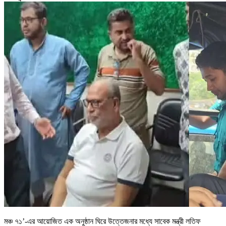
মঞ্চ ৭১’-এর আয়োজিত এক অনুষ্ঠান ঘিরে উত্তেজনার মধ্যে সাবেক মন্ত্রী লতিফ