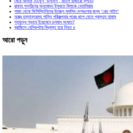
ধেয়ে আসছে টাইফুন ‘ডলফিন’, বাতিল হাজারো ফ্লাইট
রাফাহ পুনর্গঠনের অনুমোদন ইস্যুতে বিপাকে নেতানিয়াহু
গাজা থেকে ফিলিস্তিনিদের উচ্ছেদ মুসলিম দেশগুলোর জন্য ‘রেড লাইন’
অস্ত্র হস্তান্তরসহ শান্তি পরিকল্পনার পরের ধাপে যেতে প্রস্তুত হামাস
গৃহযুদ্ধে গড়াবে ইয়েমেনে চলমান সংঘাত?
ব্রাজিলে হেলিকপ্টার বিধ্বস্ত হয়ে নিহত ৪
আরো পড়ুন