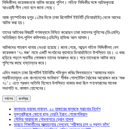
সিদ্দিকীসহ কয়েকজনকে আটক করেছে পুলিশ। লতিফ সিদ্দিকীর সঙ্গে আটককৃতরা
আওয়ামী লীগ নেতা বলে জানা গেছে।
আজ বৃহস্পতিবার দুপুর ১২টার দিকে ঢাকা রিপোর্টার্স ইউনিটি (ডিআরইউ) থেকে আদের
আটক করা হয়।
তাদের আটকের বিষয়টি গণমাধ্যমে নিশ্চিত করেছেন ঢাকা মহানগর পুলিশের (ডিএমপি)
অতিরিক্ত উপ-পুলিশ কমিশনার (এডিসি) হাফিজ আল আসাদ।
আটকদের শাহবাগ থানায় নেওয়া হয়েছে। জানা গেছে, আব্দুল লতিফ সিদ্দিকীসহ বেশ
কয়েকজন ‘৭১ মঞ্চ’ নামে একটি সংগঠনের ব্যানারে ডিআরইউতে উপস্থিত হয়। এ খবর
ছড়িয়ে পড়লে স্থানীয় লোকজন তাদের অবরুদ্ধ করে। পরে তাদেরকে আটক করে
পুলিশের কাছে হস্তান্তর করে।
এদিন সকালে ঢাকা রিপোর্টার্স ইউনিটির শফিকুল কবির মিলনায়তনে ‘আমাদের মহান
স্বাধীনতাযুদ্ধ এবং বাংলাদেশের সংবিধান’ শীর্ষক গোলটেবিল বৈঠকের আয়োজন করে ‘মঞ্চ
৭১’। এতে প্রধান অতিথি হিসেবে উপস্থিত থাকার কথা ছিল গণফোরামের সাবেক
সভাপতি ড. কামাল হোসেনের।
সর্বশেষ
জনপ্রিয়
কানাডায় ভয়াবহ দাবানল, ২০ হাজারের মানুষকে সরানোর নির্দেশ
যুক্তরাষ্ট্রকে কোনো ছাড় দেয়নি ইরান: পেজেশকিয়ান
সৌদির আরামকো শোধনাগারে ড্রোন হামলা
ভারতে শিক্ষার্থীদের আত্মহত্যার নেপথ্যে ‘পরীক্ষার চাপ ও প্রশ্ন ফাঁস’