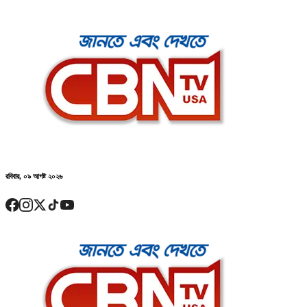
রবিবার, ০৯ আগষ্ট ২০২৬