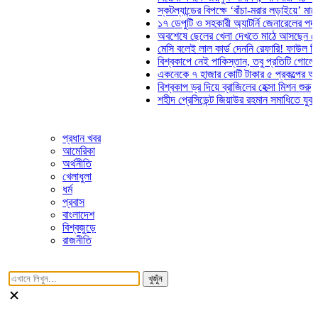
স্কটল্যান্ডের বিপক্ষে ‘বাঁচা-মরার লড়াইয়ে’ মাঠে নাম
১৭ ডেপুটি ও সহকারী অ্যাটর্নি জেনারেলের পদত্যাগ
অবশেষে ছেলের খেলা দেখতে মাঠে আসছেন ভোজিনহ
মেসি বলেই লাল কার্ড দেননি রেফারি! ফাউল নিয়ে বিত
বিশ্বকাপে নেই পাকিস্তান, তবু প্রতিটি গোলে থাকব
একনেকে ৭ হাজার কোটি টাকার ৫ প্রকল্পের অনুমোদ
বিশ্বকাপ ড্র দিয়ে ব্রাজিলের হেক্সা মিশন শুরু
শহীদ প্রেসিডেন্ট জিয়াউর রহমান সমাধিতে যুবদলের শ্
প্রধান খবর
আমেরিকা
অর্থনীতি
খেলাধুলা
ধর্ম
প্রবাস
বাংলাদেশ
বিশ্বজুড়ে
রাজনীতি
খুজুঁন