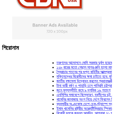
শিরোনাম
তরুণদের আন্দোলনে মোদি সরকার দুর্বল হয়েছে: ওয়া
১২৮ বারের মতো পেছাল সাগর-রুনি হত্যা মামলার ত
স্বৈরাচার পতনের পর গুপ্ত বাহিনীর আত্মপ্রকাশ: প্রধান
মুক্তিযুদ্ধের বিরোধীদের ক্ষমা চাইতে হবে: মুক্তিযুদ্ধ
জাতীয় বৃক্ষমেলা উদ্বোধন করলেন প্রধানমন্ত্রী
টানা ভারী বর্ষণ ও পাহাড়ি ঢলে পানিবন্দি চট্টগ্রামে লা
জুনে মূল্যস্ফীতি কমে ৯ দশমিক ১৬ শতাংশ
এনসিপির সমাবেশে বিস্ফোরণ, যুবলীগের দুই নেতাকর্
খামেনির জানাজায় অংশ নিয়ে দেশে ফিরলেন স্পিকার 
ব্যবসায়ীর অণ্ডকোষ চেপে চেক-স্ট্যাম্পে স্বাক্ষর 
ইমাম খামেনির রাষ্ট্রীয় অন্ত্যেষ্টিক্রিয়ায় স্পিকারের 
বিরোধী দলকে জয়নুল আবদিন, আপনারা ৭১ সালে কো