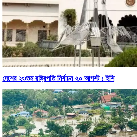
দেশের ২৩তম রাষ্ট্রপতি নির্বাচন ২০ আগস্ট : ইসি