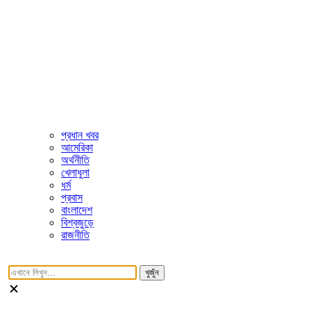
প্রধান খবর
আমেরিকা
অর্থনীতি
খেলাধুলা
ধর্ম
প্রবাস
বাংলাদেশ
বিশ্বজুড়ে
রাজনীতি
খুজুঁন