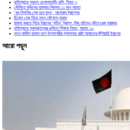
থাইল্যান্ডে স্কুলে এলোপাতাড়ি গুলি, নিহত ৭
সৌদিতে হুথিদের হামলায় শিশুসহ ১১ জন আহত
‘খুব শিগগির শেষ হবে যুদ্ধ’, আশাবাদ ট্রাম্পের
চিকেন নেক নিয়ে নতুন কৌশলে ভারত
হামলা করতে গিয়ে ইরানের ‘ফাঁদে’ ট্রাম্প, পিছু হটলেও ঘটবে চরম পরাজয়
থাইল্যান্ডে স্কুলছাত্রের গুলিতে শিক্ষক নিহত, আহত ১০
নতুন মার্কিন হামলা হলে উপসাগরীয় স্থাপনায় পাল্টা আঘাতের হুঁশিয়ারি ইরানের
আরো পড়ুন