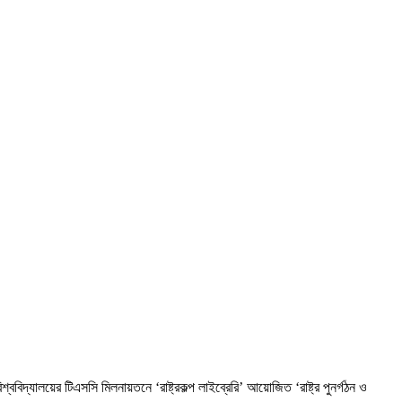
দ্যালয়ের টিএসসি মিলনায়তনে ‘রাষ্ট্রকল্প লাইব্রেরি’ আয়োজিত ‘রাষ্ট্র পুনর্গঠন ও