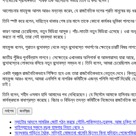
গণভোটের প্রাসঙ্গিকতা’ শীর্ষক এক আলোচনা সভায় তিনি এ কথা বলেন।
আলোচনায় মাহফুজ আলম আরও মন্তব্য করেন, যে রাজনৈতিক দলের প্রতি মানুষের বড় ধরনের
তিনি স্পষ্ট করে বলেন, দায়িত্বে থাকার শেষ চার মাসে তাকে কোনো কার্যকর ভূমিকা পালনে
কারণ আমরা চেয়েছিলাম, নতুন মিডিয়া আসুক। পাঁচ-সাতটা নতুন মিডিয়া এসেছে। ওরা অভ
করতে না পারি, তারা সেই ব্যবস্থা করেছে।
মাহফুজ বলেন, পুরাতন বন্দোবস্ত থেকে নতুন বন্দোবস্তে পদার্পণের ক্ষেত্রে চারটি বিষয় লাগ
জাতীয় পুঁজির পুনর্বিন্যাস লাগবে। সেক্ষেত্রে এখানকার অলিগার্ক বা আমলারাসহ যারা
বন্দোবস্তের লোকদের বসিয়ে নতুন বন্দোবস্ত সম্ভব না। তিনি বলেন, আমরা চেয়েছিলাম 
একটা প্রজন্ম রাজনৈতিকভাবে শিক্ষিত হবে এবং তারা রাজনৈতিকভাবে নেতৃত্ব দেবে। কিন্তু
মাহফুজ আরও বলেন, আমরা এনসিপি বা নাগরিক কমিটিকে এজন্য পলিসি সাপোর্ট দিয়েছি যে,
চাই।
তিনি বলেন, শহীদ ওসমান হাদি আমাদের পথ দেখিয়েছেন। যে সিস্টেম আমাকে হাসিনার নাম
কার্যক্রমকে বাধাগ্রস্ত করেছে। বিচার ও বিভিন্ন তদন্ত কমিটিকে নিজেদের রাজনৈতিক বার
সর্বশেষ
জনপ্রিয়
ন্যাটোর আদলে সামরিক জোট গঠন করছে সৌদি-পাকিস্তান-তুরস্ক, আজ চুক্তি স
থাইল্যান্ডের স্কুলে বন্দুক হামলায় নিহত বেড়ে ৭
অন্ধকার গাড়িতে বৈঠক, সত্যিই মোজতবা খামেনি ছিলেন কিনা সন্দিহান পেজেশকিয়