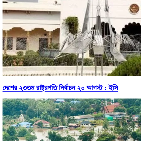
দেশের ২৩তম রাষ্ট্রপতি নির্বাচন ২০ আগস্ট : ইসি