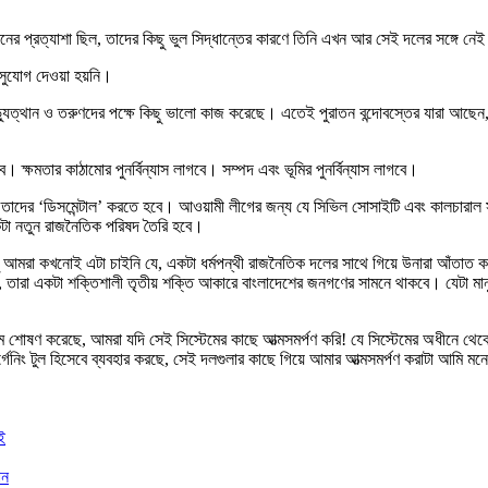
 প্রত্যাশা ছিল, তাদের কিছু ভুল সিদ্ধান্তের কারণে তিনি এখন আর সেই দলের সঙ্গে নে
র সুযোগ দেওয়া হয়নি।
্যুত্থান ও তরুণদের পক্ষে কিছু ভালো কাজ করেছে। এতেই পুরাতন বন্দোবস্তের যারা আছেন
বে। ক্ষমতার কাঠামোর পুনর্বিন্যাস লাগবে। সম্পদ এবং ভূমির পুনর্বিন্যাস লাগবে।
 আছে, তাদের ‘ডিসমেন্টাল’ করতে হবে। আওয়ামী লীগের জন্য যে সিভিল সোসাইটি এবং কালচার
একটা নতুন রাজনৈতিক পরিষদ তৈরি হবে।
 আমরা কখনোই এটা চাইনি যে, একটা ধর্মপন্থী রাজনৈতিক দলের সাথে গিয়ে উনারা আঁতাত করবে
 তারা একটা শক্তিশালী তৃতীয় শক্তি আকারে বাংলাদেশের জনগণের সামনে থাকবে। যেটা মানু
ে শোষণ করেছে, আমরা যদি সেই সিস্টেমের কাছে আত্মসমর্পণ করি! যে সিস্টেমের অধীনে থ
্গেনিং টুল হিসেবে ব্যবহার করছে, সেই দলগুলার কাছে গিয়ে আমার আত্মসমর্পণ করাটা আমি 
ই
ান