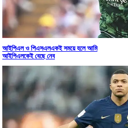
আইপিএল ও পিএসএলএকই সময়ে হলে আমি
আইপিএলকেই বেছে নেব