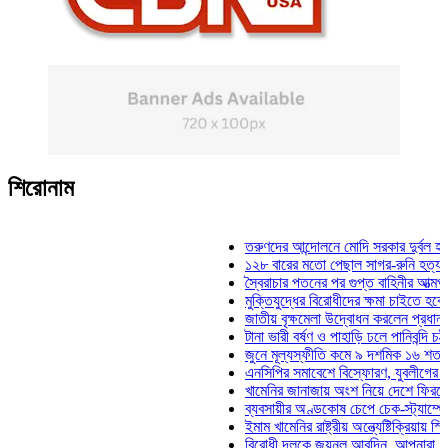
শিরোনাম
তরুণদের আন্দোলনে মোদি সরকার দুর্বল হয়েছে: ও
১২৮ বারের মতো পেছাল সাগর-রুনি হত্যা মামলা
স্বৈরাচার পতনের পর গুপ্ত বাহিনীর আত্মপ্রকাশ: প্
মুক্তিযুদ্ধের বিরোধীদের ক্ষমা চাইতে হবে: মুক্তিযু
জাতীয় বৃক্ষমেলা উদ্বোধন করলেন প্রধানমন্ত্রী
টানা ভারী বর্ষণ ও পাহাড়ি ঢলে পানিবন্দি চট্টগ্রামে
জুনে মূল্যস্ফীতি কমে ৯ দশমিক ১৬ শতাংশ
এনসিপির সমাবেশে বিস্ফোরণ, যুবলীগের দুই নেতা
খামেনির জানাজায় অংশ নিয়ে দেশে ফিরলেন স্পিক
ব্যবসায়ীর অণ্ডকোষ চেপে চেক-স্ট্যাম্পে স্বাক্
ইমাম খামেনির রাষ্ট্রীয় অন্ত্যেষ্টিক্রিয়ায় স্পিকার
বিরোধী দলকে জয়নুল আবদিন, আপনারা ৭১ সালে