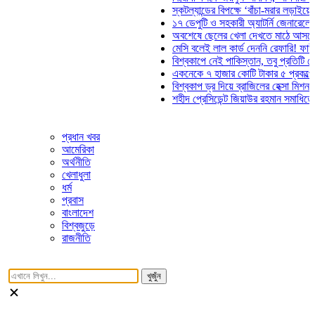
স্কটল্যান্ডের বিপক্ষে ‘বাঁচা-মরার লড়াইয়ে’ মাঠে 
১৭ ডেপুটি ও সহকারী অ্যাটর্নি জেনারেলের পদত্
অবশেষে ছেলের খেলা দেখতে মাঠে আসছেন ভোজ
মেসি বলেই লাল কার্ড দেননি রেফারি! ফাউল নিয়ে 
বিশ্বকাপে নেই পাকিস্তান, তবু প্রতিটি গোলে থ
একনেকে ৭ হাজার কোটি টাকার ৫ প্রকল্পের অনু
বিশ্বকাপ ড্র দিয়ে ব্রাজিলের হেক্সা মিশন শুরু
শহীদ প্রেসিডেন্ট জিয়াউর রহমান সমাধিতে যুবদলের
প্রধান খবর
আমেরিকা
অর্থনীতি
খেলাধুলা
ধর্ম
প্রবাস
বাংলাদেশ
বিশ্বজুড়ে
রাজনীতি
খুজুঁন