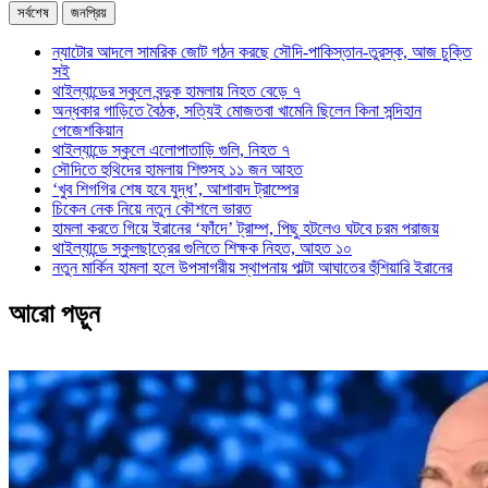
সর্বশেষ
জনপ্রিয়
ন্যাটোর আদলে সামরিক জোট গঠন করছে সৌদি-পাকিস্তান-তুরস্ক, আজ চুক্তি
সই
থাইল্যান্ডের স্কুলে বন্দুক হামলায় নিহত বেড়ে ৭
অন্ধকার গাড়িতে বৈঠক, সত্যিই মোজতবা খামেনি ছিলেন কিনা সন্দিহান
পেজেশকিয়ান
থাইল্যান্ডে স্কুলে এলোপাতাড়ি গুলি, নিহত ৭
সৌদিতে হুথিদের হামলায় শিশুসহ ১১ জন আহত
‘খুব শিগগির শেষ হবে যুদ্ধ’, আশাবাদ ট্রাম্পের
চিকেন নেক নিয়ে নতুন কৌশলে ভারত
হামলা করতে গিয়ে ইরানের ‘ফাঁদে’ ট্রাম্প, পিছু হটলেও ঘটবে চরম পরাজয়
থাইল্যান্ডে স্কুলছাত্রের গুলিতে শিক্ষক নিহত, আহত ১০
নতুন মার্কিন হামলা হলে উপসাগরীয় স্থাপনায় পাল্টা আঘাতের হুঁশিয়ারি ইরানের
আরো পড়ুন