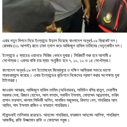
এবার নতুন মিশনে নিয়ে ইংল্যান্ডে উড়াল দিয়েছে বাংলাদেশ অনূর্ধ্ব-১৯ ক্রিকেট দল।
রোববার (৩১ আগস্ট) রাতে ঢাকা ত্যাগ করে আজিজুল হাকিম তামিমের নেতৃত্বাধীন দল।
ইংল্যান্ডে ৫ ম্যাচের ওয়ানডে সিরিজ খেলবে যুবারা। সিরিজটি শুরু হবে আগামী ৫
সেপ্টেম্বর। এরপর বাকি চার ম্যাচ অনুষ্ঠিত হবে ৭, ১০, ১২ ও ১৪ সেপ্টেম্বর।
বাংলাদেশ অনূর্ধ্ব-১৯ দল ইতোমধ্যে জিম্বাবুয়ে ও দক্ষিণ আফ্রিকা সফরে ভালো
পারফরম্যান্স করেছে। এবার ইংল্যান্ডের কন্ডিশনে নিজেদের প্রমাণ করার অপেক্ষায় যুবা
টাইগাররা।
জাওয়াদ আবরার, আজিজুল হাকিম তামিম (অধিনায়ক), সামিউন বসির রাতুল, দেবাশীষ
সরকার দেবা, রিজান হোসেন, আল ফাহাদ, স্বাধীন ইসলাম, মোহাম্মদ আব্দুল্লাহ, ফরিদ
হাসান ফয়সাল, কালাম সিদ্দিকী অলিন, সানজিদ মজুমদার, রিফাত বেগ, শাহরিয়ার আল
আমিন, সাদ ইসলাম রাজিন ও ফারহান শাহরিয়ার।
স্ট্যান্ডবাই তালিকায় রয়েছেন- আহমেদ শাহরিয়ার, ফারজান আহমেদ আলিফ, শাহরিয়াল
আজমীর, রাফি উজ্জামান রাফি ও মোহাম্মদ সবুজ।