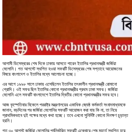
আগামী ডিসেম্বরের শেষ দিকে ঢাকায় আসতে পারেন ইতালির প্রধানমন্ত্রী জর্জিয়া
মেলোনি। গত আগস্টে স্থগিত হওয়া সফরটি ডিসেম্বরের শেষ সপ্তাহে আয়োজনের
বিষয়ে বাংলাদেশ ও ইতালির মধ্যে আলোচনা হচ্ছে।
এর আগে ১৯৯৮ সালে ঢাকায় এসেছিলেন ইতালির তৎকালীন প্রধানমন্ত্রী রোমানো
প্রোদি। ওই সফর ছিল ইতালির কোনো প্রধানমন্ত্রীর প্রথম ঢাকা সফর। জর্জিয়া
মেলোনি এলে সফরটি বাংলাদেশে ইতালির দ্বিতীয় কোনো প্রধানমন্ত্রীর সফর হবে।
আজ বৃহস্পতিবার বিকেলে পররাষ্ট্র মন্ত্রণালয়ের একাধিক জ্যেষ্ঠ কর্মকর্তা সংবাদমাধ্যমকে
জানান, বড়দিনের পর জর্জিয়া মেলোনির সফরটি আয়োজন করা যায় কি না, তা নিয়ে
প্রাথমিকভাবে দুই পক্ষের মধ্যে কথা হচ্ছে। তবে এখনো সুনির্দিষ্ট কোনো দিনক্ষণ চূড়ান্ত
হয়নি।
গত ৩০ আগস্ট জর্জিয়া মেলোনির পূর্বনির্ধারিত সফরটি একেবারে শেষ মুহূর্তে স্থগিত হয়ে