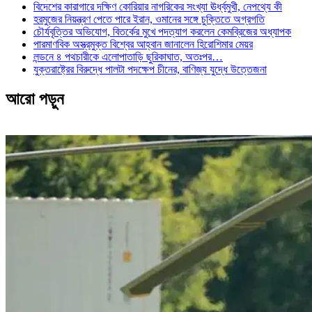
বিদেশের কারাগারে দক্ষিণ কোরিয়ার নাগরিকের সংখ্যা ঊর্ধ্বমুখী, নেপথ্যে কী
হরমুজের নিয়ন্ত্রণ পেতে পারে ইরান, ওমানের সঙ্গে চুক্তিতে অগ্রগতি
চৌর্যবৃত্তির অভিযোগ, বিতর্কের মুখে পদত্যাগ করলেন কেমব্রিজের অধ্যাপক
পারমাণবিক অস্ত্রমুক্ত বিশ্বের আহ্বান জানালেন হিরোশিমার মেয়র
লন্ডনে ৪ পথচারীকে এলোপাতাড়ি ছুরিকাঘাত, অতঃপর…
যুক্তরাষ্ট্রের বিরুদ্ধে পালটা পদক্ষেপ চীনের, বাণিজ্য যুদ্ধে ‍উত্তেজনা
আরো পড়ুন