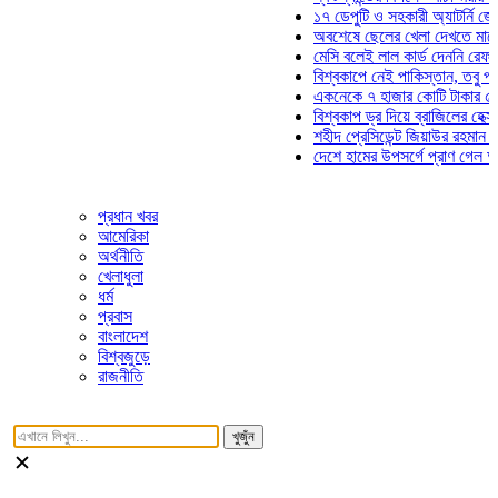
১৭ ডেপুটি ও সহকারী অ্যাটর্নি জেনারেলের
অবশেষে ছেলের খেলা দেখতে মাঠে আসছে
মেসি বলেই লাল কার্ড দেননি রেফারি! ফাউল
বিশ্বকাপে নেই পাকিস্তান, তবু প্রতিটি গ
একনেকে ৭ হাজার কোটি টাকার ৫ প্রকল্পে
বিশ্বকাপ ড্র দিয়ে ব্রাজিলের হেক্সা মিশন শু
শহীদ প্রেসিডেন্ট জিয়াউর রহমান সমাধিতে য
দেশে হামের উপসর্গে প্রাণ গেল আরও ৮ শ
প্রধান খবর
আমেরিকা
অর্থনীতি
খেলাধুলা
ধর্ম
প্রবাস
বাংলাদেশ
বিশ্বজুড়ে
রাজনীতি
খুজুঁন