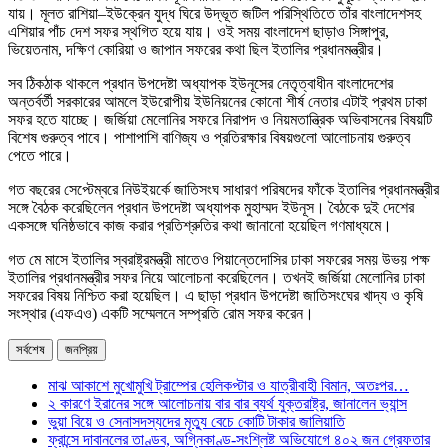
যায়। মূলত রাশিয়া–ইউক্রেন যুদ্ধ ঘিরে উদ্ভূত জটিল পরিস্থিতিতে তাঁর বাংলাদেশসহ
এশিয়ার পাঁচ দেশ সফর স্থগিত হয়ে যায়। ওই সময় বাংলাদেশ ছাড়াও সিঙ্গাপুর,
ভিয়েতনাম, দক্ষিণ কোরিয়া ও জাপান সফরের কথা ছিল ইতালির প্রধানমন্ত্রীর।
সব ঠিকঠাক থাকলে প্রধান উপদেষ্টা অধ্যাপক ইউনূসের নেতৃত্বাধীন বাংলাদেশের
অন্তর্বর্তী সরকারের আমলে ইউরোপীয় ইউনিয়নের কোনো শীর্ষ নেতার এটাই প্রথম ঢাকা
সফর হতে যাচ্ছে। জর্জিয়া মেলোনির সফরে নিরাপদ ও নিয়মতান্ত্রিক অভিবাসনের বিষয়টি
বিশেষ গুরুত্ব পাবে। পাশাপাশি বাণিজ্য ও প্রতিরক্ষার বিষয়গুলো আলোচনায় গুরুত্ব
পেতে পারে।
গত বছরের সেপ্টেম্বরে নিউইয়র্কে জাতিসংঘ সাধারণ পরিষদের ফাঁকে ইতালির প্রধানমন্ত্রীর
সঙ্গে বৈঠক করেছিলেন প্রধান উপদেষ্টা অধ্যাপক মুহাম্মদ ইউনূস। বৈঠকে দুই দেশের
একসঙ্গে ঘনিষ্ঠভাবে কাজ করার প্রতিশ্রুতির কথা জানানো হয়েছিল গণমাধ্যমে।
গত মে মাসে ইতালির স্বরাষ্ট্রমন্ত্রী মাতেও পিয়ান্তেদোসির ঢাকা সফরের সময় উভয় পক্ষ
ইতালির প্রধানমন্ত্রীর সফর নিয়ে আলোচনা করেছিলেন। তখনই জর্জিয়া মেলোনির ঢাকা
সফরের বিষয় নিশ্চিত করা হয়েছিল। এ ছাড়া প্রধান উপদেষ্টা জাতিসংঘের খাদ্য ও কৃষি
সংস্থার (এফএও) একটি সম্মেলনে সম্প্রতি রোম সফর করেন।
সর্বশেষ
জনপ্রিয়
মাঝ আকাশে মুখোমুখি ট্রাম্পের হেলিকপ্টার ও যাত্রীবাহী বিমান, অতঃপর…
২ কারণে ইরানের সঙ্গে আলোচনায় বার বার ব্যর্থ যুক্তরাষ্ট্র, জানালেন ভ্যান্স
ভুয়া বিয়ে ও সেনাসদস্যদের মৃত্যু বেচে কোটি টাকার জালিয়াতি
ফ্রান্সে দাবানলের তাণ্ডব, অগ্নিকাণ্ড-সংশ্লিষ্ট অভিযোগে ৪০২ জন গ্রেফতার