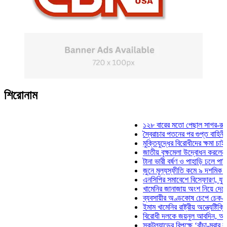
শিরোনাম
১২৮ বারের মতো পেছাল সাগর-রুনি হত্যা 
স্বৈরাচার পতনের পর গুপ্ত বাহিনীর আত্মপ্রক
মুক্তিযুদ্ধের বিরোধীদের ক্ষমা চাইতে হবে: মু
জাতীয় বৃক্ষমেলা উদ্বোধন করলেন প্রধানমন্ত
টানা ভারী বর্ষণ ও পাহাড়ি ঢলে পানিবন্দি চট্ট
জুনে মূল্যস্ফীতি কমে ৯ দশমিক ১৬ শতাং
এনসিপির সমাবেশে বিস্ফোরণ, যুবলীগের দুই
খামেনির জানাজায় অংশ নিয়ে দেশে ফিরলেন 
ব্যবসায়ীর অণ্ডকোষ চেপে চেক-স্ট্যাম্পে 
ইমাম খামেনির রাষ্ট্রীয় অন্ত্যেষ্টিক্রিয়ায় স
বিরোধী দলকে জয়নুল আবদিন, আপনারা ৭১
স্কটল্যান্ডের বিপক্ষে ‘বাঁচা-মরার লড়াইয়ে’