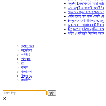
স্কটল্যান্ডের বিপক্ষে ‘বাঁচা-মরার লড়াই
১৭ ডেপুটি ও সহকারী অ্যাটর্নি জেনারেল
অবশেষে ছেলের খেলা দেখতে মাঠে আস
মেসি বলেই লাল কার্ড দেননি রেফারি! ফা
বিশ্বকাপে নেই পাকিস্তান, তবু প্রতিট
একনেকে ৭ হাজার কোটি টাকার ৫ প্রকল
বিশ্বকাপ ড্র দিয়ে ব্রাজিলের হেক্সা মিশন
শহীদ প্রেসিডেন্ট জিয়াউর রহমান সমাধিতে
প্রধান খবর
আমেরিকা
অর্থনীতি
খেলাধুলা
ধর্ম
প্রবাস
বাংলাদেশ
বিশ্বজুড়ে
রাজনীতি
খুজুঁন