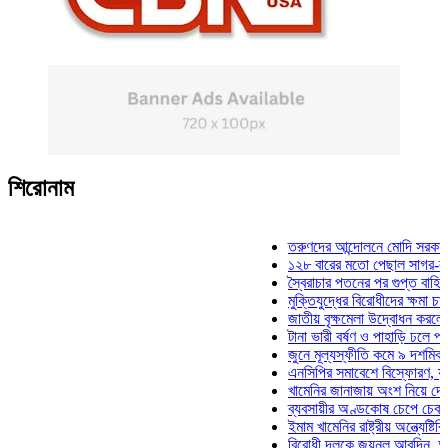
শিরোনাম
তরুণদের আন্দোলনে মোদি সরকার দুর্বল হ
১২৮ বারের মতো পেছাল সাগর-রুনি হত্য
স্বৈরাচার পতনের পর গুপ্ত বাহিনীর আত্মপ্
মুক্তিযুদ্ধের বিরোধীদের ক্ষমা চাইতে হবে:
জাতীয় বৃক্ষমেলা উদ্বোধন করলেন প্রধানম
টানা ভারী বর্ষণ ও পাহাড়ি ঢলে পানিবন্দি চ
জুনে মূল্যস্ফীতি কমে ৯ দশমিক ১৬ শত
এনসিপির সমাবেশে বিস্ফোরণ, যুবলীগের 
খামেনির জানাজায় অংশ নিয়ে দেশে ফিরল
ব্যবসায়ীর অণ্ডকোষ চেপে চেক-স্ট্যাম্প
ইমাম খামেনির রাষ্ট্রীয় অন্ত্যেষ্টিক্রিয়া
বিরোধী দলকে জয়নুল আবদিন, আপনারা 