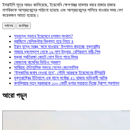
ইসরাইলি ‍সূত্র আরও জানিয়েছে, ইয়েমেনি ক্ষেপণাস্ত্র হামলার খবরে হাজার হাজার
নাগরিককে আশ্রয়কেন্দ্রে পাঠানো হয়েছে এবং আশ্রয়কেন্দ্রে পালিয়ে যাওয়ার সময় বেশ
কয়েকজন আহত হয়েছে।
সর্বশেষ
জনপ্রিয়
গৃহযুদ্ধে গড়াবে ইয়েমেনে চলমান সংঘাত?
ব্রাজিলে হেলিকপ্টার বিধ্বস্ত হয়ে নিহত ৪
ইরান যুদ্ধে অস্ত্র ‘কমে যাওয়ায়’ উৎপাদন বাড়াচ্ছে যুক্তরাষ্ট্র
গাজায় ধ্বংসস্তূপ থেকে ১৯ লাশ উদ্ধার, বেশিরভাগ নারী-শিশু
মক্কা প্রতিরক্ষা জোটে যোগ দিতে পারে মিসর
মোজতবা খামেনির ভিডিও প্রকাশ
সার্বিয়ায় ঐতিহাসিক সফরে গেলেন জেলেনস্কি
‘উসকানির জবাব দেওয়া হবে’, সৌদি আরবকে ইয়েমেনের হুঁশিয়ারি
যুক্তরাষ্ট্রের ইতিহাসে এক মাসে সর্বোচ্চ ৫১ হাজার অভিবাসী আটক
কলম্বিয়ার নতুন সরকারকে ১০০ কোটি ডলার সহায়তা দিচ্ছে ট্রাম্প প্রশাসন
আরো পড়ুন