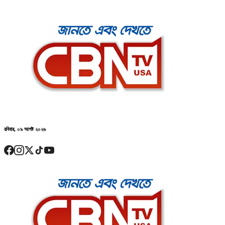
রবিবার, ০৯ আগষ্ট ২০২৬