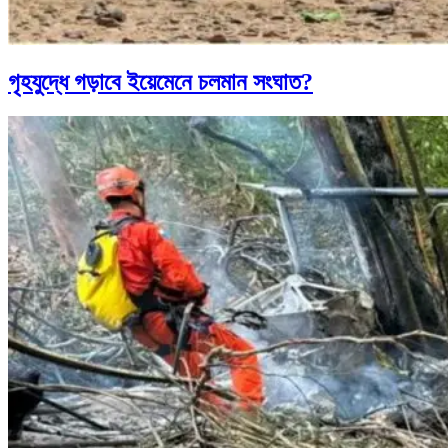
গৃহযুদ্ধে গড়াবে ইয়েমেনে চলমান সংঘাত?