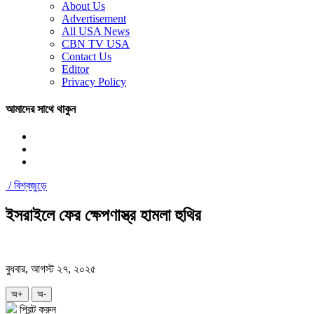
About Us
Advertisement
All USA News
CBN TV USA
Contact Us
Editor
Privacy Policy
আমাদের সাথে থাকুন
/
বিশ্বজুড়ে
ইসরাইলে ফের ক্ষেপণাস্ত্র হামলা হুথির
বুধবার, আগস্ট ২৭, ২০২৫
অ+
অ-
প্রিন্ট করুন