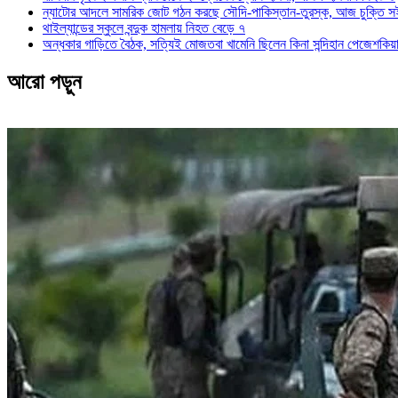
ন্যাটোর আদলে সামরিক জোট গঠন করছে সৌদি-পাকিস্তান-তুরস্ক, আজ চুক্তি স
থাইল্যান্ডের স্কুলে বন্দুক হামলায় নিহত বেড়ে ৭
অন্ধকার গাড়িতে বৈঠক, সত্যিই মোজতবা খামেনি ছিলেন কিনা সন্দিহান পেজেশকিয়
আরো পড়ুন