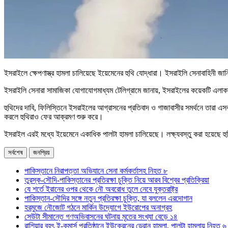
ইসরাইলে ক্ষেপণাস্ত্র হামলা চালিয়েছে ইয়েমেনের হুথি যোদ্ধারা। ইসরাইলি সেনাবাহিনী 
ইসরাইলি সেনারা সামাজিকা যোগাযোগমাধ্যম টেলিগ্রামে জানায়, ইসরাইলের কয়েকটি এলাক
হুথিদের দাবি, ফিলিস্তিনে ইসরাইলের আগ্রাসনের প্রতিবাদ ও গাজাবাসীর সমর্থনে তারা এস
করলে হুথিরাও ফের আক্রমণ শুরু করে।
ইসরাইল এরই মধ্যে ইয়েমেনে একাধিক পালটা হামলা চালিয়েছে। লক্ষ্যবস্তু করা হয়েছে হুথি
সর্বশেষ
জনপ্রিয়
পাকিস্তানে নিরাপত্তা অভিযানে সেনা কর্মকর্তাসহ নিহত ৮
তুরস্ক-সৌদি-পাকিস্তানের প্রতিরক্ষা চুক্তি নিয়ে আরব বিশ্বের প্রতিক্রিয়া
যে শর্তে ইরানের ওপর থেকে নৌ অবরোধ তুলে নেবে যুক্তরাষ্ট্র
পাকিস্তান-সৌদির সঙ্গে নতুন প্রতিরক্ষা চুক্তি, যা বললেন এরদোগান
হরমুজে নৌজোট গঠনে মার্কিন উদ্যোগে ইউরোপের অনাগ্রহ
সেউটা সীমান্তে গণঅভিবাসনের ঘটনায় মৃতের সংখ্যা বেড়ে ১৪
রাশিয়ার বৃহৎ ই-কমার্স প্রতিষ্ঠানে ইউক্রেনের ড্রোন হামলা, পালটা হামলায় নিহত ৬