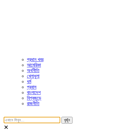
প্রধান খবর
আমেরিকা
অর্থনীতি
খেলাধুলা
ধর্ম
প্রবাস
বাংলাদেশ
বিশ্বজুড়ে
রাজনীতি
খুজুঁন