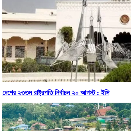
দেশের ২৩তম রাষ্ট্রপতি নির্বাচন ২০ আগস্ট : ইসি