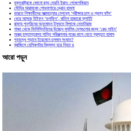
যুক্তরাষ্ট্রকে কোনো ছাড় দেয়নি ইরান: পেজেশকিয়ান
সৌদির আরামকো শোধনাগারে ড্রোন হামলা
ভারতে শিক্ষার্থীদের আত্মহত্যার নেপথ্যে ‘পরীক্ষার চাপ ও প্রশ্ন ফাঁস’
ধেয়ে আসছে টাইফুন ‘ডলফিন’, বাতিল হাজারো ফ্লাইট
রাফাহ পুনর্গঠনের অনুমোদন ইস্যুতে বিপাকে নেতানিয়াহু
গাজা থেকে ফিলিস্তিনিদের উচ্ছেদ মুসলিম দেশগুলোর জন্য ‘রেড লাইন’
অস্ত্র হস্তান্তরসহ শান্তি পরিকল্পনার পরের ধাপে যেতে প্রস্তুত হামাস
গৃহযুদ্ধে গড়াবে ইয়েমেনে চলমান সংঘাত?
ব্রাজিলে হেলিকপ্টার বিধ্বস্ত হয়ে নিহত ৪
আরো পড়ুন