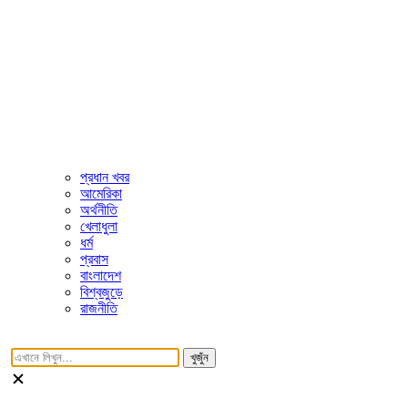
প্রধান খবর
আমেরিকা
অর্থনীতি
খেলাধুলা
ধর্ম
প্রবাস
বাংলাদেশ
বিশ্বজুড়ে
রাজনীতি
খুজুঁন