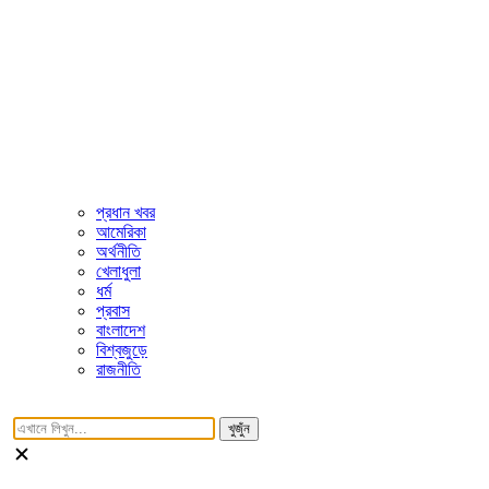
প্রধান খবর
আমেরিকা
অর্থনীতি
খেলাধুলা
ধর্ম
প্রবাস
বাংলাদেশ
বিশ্বজুড়ে
রাজনীতি
খুজুঁন