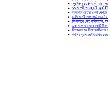
স্কটল্যান্ডের বিপক্ষে ‘বাঁচা-মরার লড়াইয়
১৭ ডেপুটি ও সহকারী অ্যাটর্নি জেনারেল
অবশেষে ছেলের খেলা দেখতে মাঠে আস
মেসি বলেই লাল কার্ড দেননি রেফারি! ফা
বিশ্বকাপে নেই পাকিস্তান, তবু প্রতিটি
একনেকে ৭ হাজার কোটি টাকার ৫ প্রকল্
বিশ্বকাপ ড্র দিয়ে ব্রাজিলের হেক্সা মিশন 
শহীদ প্রেসিডেন্ট জিয়াউর রহমান সমাধিতে