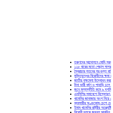
তরুণদের আন্দোলনে মোদি সরকার দুর্বল হয
১২৮ বারের মতো পেছাল সাগর-রুনি হত্য
স্বৈরাচার পতনের পর গুপ্ত বাহিনীর আত্মপ্
মুক্তিযুদ্ধের বিরোধীদের ক্ষমা চাইতে হবে:
জাতীয় বৃক্ষমেলা উদ্বোধন করলেন প্রধানমন
টানা ভারী বর্ষণ ও পাহাড়ি ঢলে পানিবন্দি চট
জুনে মূল্যস্ফীতি কমে ৯ দশমিক ১৬ শত
এনসিপির সমাবেশে বিস্ফোরণ, যুবলীগের দ
খামেনির জানাজায় অংশ নিয়ে দেশে ফিরলে
ব্যবসায়ীর অণ্ডকোষ চেপে চেক-স্ট্যাম্প
ইমাম খামেনির রাষ্ট্রীয় অন্ত্যেষ্টিক্রিয়া
বিরোধী দলকে জয়নুল আবদিন, আপনারা 