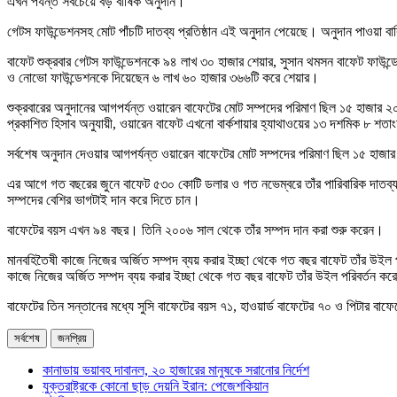
এখন পর্যন্ত সবচেয়ে বড় বার্ষিক অনুদান।
গেটস ফাউন্ডেশনসহ মোট পাঁচটি দাতব্য প্রতিষ্ঠান এই অনুদান পেয়েছে। অনুদান পাওয়া বা
বাফেট শুক্রবার গেটস ফাউন্ডেশনকে ৯৪ লাখ ৩০ হাজার শেয়ার, সুসান থমসন বাফেট ফাউন্ডে
ও নোভো ফাউন্ডেশনকে দিয়েছেন ৬ লাখ ৬০ হাজার ৩৬৬টি করে শেয়ার।
শুক্রবারের অনুদানের আগপর্যন্ত ওয়ারেন বাফেটের মোট সম্পদের পরিমাণ ছিল ১৫ হাজার ২০
প্রকাশিত হিসাব অনুযায়ী, ওয়ারেন বাফেট এখনো বার্কশায়ার হ্যাথাওয়ের ১৩ দশমিক ৮ শত
সর্বশেষ অনুদান দেওয়ার আগপর্যন্ত ওয়ারেন বাফেটের মোট সম্পদের পরিমাণ ছিল ১৫ হাজার
এর আগে গত বছরের জুনে বাফেট ৫৩০ কোটি ডলার ও গত নভেম্বরে তাঁর পারিবারিক দাতব্য প
সম্পদের বেশির ভাগটাই দান করে দিতে চান।
বাফেটের বয়স এখন ৯৪ বছর। তিনি ২০০৬ সাল থেকে তাঁর সম্পদ দান করা শুরু করেন।
মানবহিতৈষী কাজে নিজের অর্জিত সম্পদ ব্যয় করার ইচ্ছা থেকে গত বছর বাফেট তাঁর উইল পর
কাজে নিজের অর্জিত সম্পদ ব্যয় করার ইচ্ছা থেকে গত বছর বাফেট তাঁর উইল পরিবর্তন করেন
বাফেটের তিন সন্তানের মধ্যে সুসি বাফেটের বয়স ৭১, হাওয়ার্ড বাফেটের ৭০ ও পিটার বাফ
সর্বশেষ
জনপ্রিয়
কানাডায় ভয়াবহ দাবানল, ২০ হাজারের মানুষকে সরানোর নির্দেশ
যুক্তরাষ্ট্রকে কোনো ছাড় দেয়নি ইরান: পেজেশকিয়ান