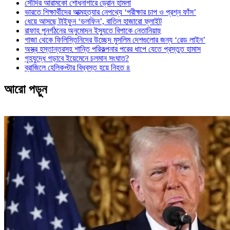
সৌদির আরামকো শোধনাগারে ড্রোন হামলা
ভারতে শিক্ষার্থীদের আত্মহত্যার নেপথ্যে ‘পরীক্ষার চাপ ও প্রশ্ন ফাঁস’
ধেয়ে আসছে টাইফুন ‘ডলফিন’, বাতিল হাজারো ফ্লাইট
রাফাহ পুনর্গঠনের অনুমোদন ইস্যুতে বিপাকে নেতানিয়াহু
গাজা থেকে ফিলিস্তিনিদের উচ্ছেদ মুসলিম দেশগুলোর জন্য ‘রেড লাইন’
অস্ত্র হস্তান্তরসহ শান্তি পরিকল্পনার পরের ধাপে যেতে প্রস্তুত হামাস
গৃহযুদ্ধে গড়াবে ইয়েমেনে চলমান সংঘাত?
ব্রাজিলে হেলিকপ্টার বিধ্বস্ত হয়ে নিহত ৪
আরো পড়ুন