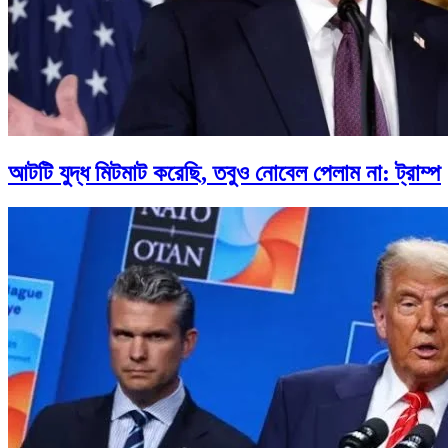
আটটি যুদ্ধ মিটমাট করেছি, তবুও নোবেল পেলাম না: ট্রাম্প