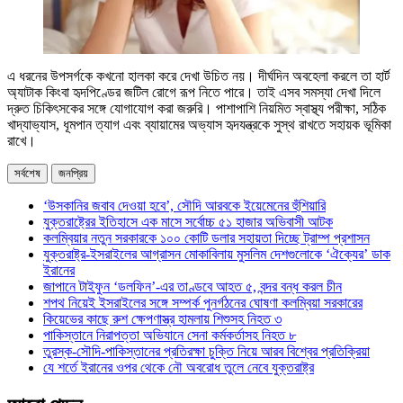
এ ধরনের উপসর্গকে কখনো হালকা করে দেখা উচিত নয়। দীর্ঘদিন অবহেলা করলে তা হার্ট
অ্যাটাক কিংবা হৃদপিণ্ডের জটিল রোগে রূপ নিতে পারে। তাই এসব সমস্যা দেখা দিলে
দ্রুত চিকিৎসকের সঙ্গে যোগাযোগ করা জরুরি। পাশাপাশি নিয়মিত স্বাস্থ্য পরীক্ষা, সঠিক
খাদ্যাভ্যাস, ধূমপান ত্যাগ এবং ব্যায়ামের অভ্যাস হৃদযন্ত্রকে সুস্থ রাখতে সহায়ক ভূমিকা
রাখে।
সর্বশেষ
জনপ্রিয়
‘উসকানির জবাব দেওয়া হবে’, সৌদি আরবকে ইয়েমেনের হুঁশিয়ারি
যুক্তরাষ্ট্রের ইতিহাসে এক মাসে সর্বোচ্চ ৫১ হাজার অভিবাসী আটক
কলম্বিয়ার নতুন সরকারকে ১০০ কোটি ডলার সহায়তা দিচ্ছে ট্রাম্প প্রশাসন
যুক্তরাষ্ট্র-ইসরাইলের আগ্রাসন মোকাবিলায় মুসলিম দেশগুলোকে ‘ঐক্যের’ ডাক
ইরানের
জাপানে টাইফুন ‘ডলফিন’-এর তাণ্ডবে আহত ৫, বন্দর বন্ধ করল চীন
শপথ নিয়েই ইসরাইলের সঙ্গে সম্পর্ক পুনর্গঠনের ঘোষণা কলম্বিয়া সরকারের
কিয়েভের কাছে রুশ ক্ষেপণাস্ত্র হামলায় শিশুসহ নিহত ৩
পাকিস্তানে নিরাপত্তা অভিযানে সেনা কর্মকর্তাসহ নিহত ৮
তুরস্ক-সৌদি-পাকিস্তানের প্রতিরক্ষা চুক্তি নিয়ে আরব বিশ্বের প্রতিক্রিয়া
যে শর্তে ইরানের ওপর থেকে নৌ অবরোধ তুলে নেবে যুক্তরাষ্ট্র