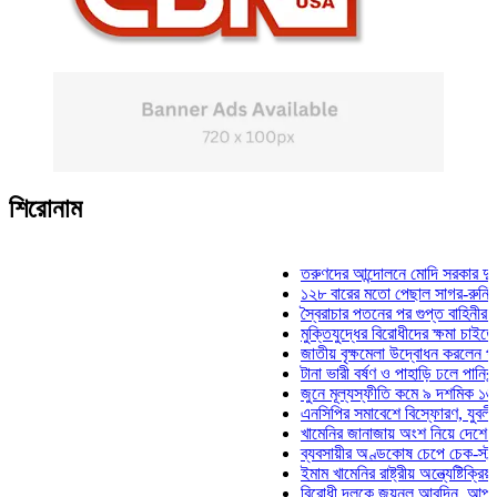
শিরোনাম
তরুণদের আন্দোলনে মোদি সরকার দুর্বল হয়েছ
১২৮ বারের মতো পেছাল সাগর-রুনি হত্যা ম
স্বৈরাচার পতনের পর গুপ্ত বাহিনীর আত্মপ্রকাশ
মুক্তিযুদ্ধের বিরোধীদের ক্ষমা চাইতে হবে: মুক
জাতীয় বৃক্ষমেলা উদ্বোধন করলেন প্রধানমন্ত্
টানা ভারী বর্ষণ ও পাহাড়ি ঢলে পানিবন্দি চট্টগ
জুনে মূল্যস্ফীতি কমে ৯ দশমিক ১৬ শতাংশ
এনসিপির সমাবেশে বিস্ফোরণ, যুবলীগের দুই 
খামেনির জানাজায় অংশ নিয়ে দেশে ফিরলেন স
ব্যবসায়ীর অণ্ডকোষ চেপে চেক-স্ট্যাম্পে স্
ইমাম খামেনির রাষ্ট্রীয় অন্ত্যেষ্টিক্রিয়ায় স্
বিরোধী দলকে জয়নুল আবদিন, আপনারা ৭১ 