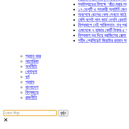
স্কটল্যান্ডের বিপক্ষে ‘বাঁচা-মরার লড়াইয়ে’ 
১৭ ডেপুটি ও সহকারী অ্যাটর্নি জেনারেলের 
অবশেষে ছেলের খেলা দেখতে মাঠে আসছেন
মেসি বলেই লাল কার্ড দেননি রেফারি! ফাউল ন
বিশ্বকাপে নেই পাকিস্তান, তবু প্রতিটি গো
একনেকে ৭ হাজার কোটি টাকার ৫ প্রকল্পের
বিশ্বকাপ ড্র দিয়ে ব্রাজিলের হেক্সা মিশন শুর
শহীদ প্রেসিডেন্ট জিয়াউর রহমান সমাধিতে যু
প্রধান খবর
আমেরিকা
অর্থনীতি
খেলাধুলা
ধর্ম
প্রবাস
বাংলাদেশ
বিশ্বজুড়ে
রাজনীতি
খুজুঁন