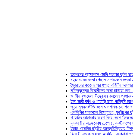
তরুণদের আন্দোলনে মোদি সরকার দুর্বল হয়েছে: ওয়াংচুক
১২৮ বারের মতো পেছাল সাগর-রুনি হত্যা মামলার তদন্
স্বৈরাচার পতনের পর গুপ্ত বাহিনীর আত্মপ্রকাশ: প্রধানমন্
মুক্তিযুদ্ধের বিরোধীদের ক্ষমা চাইতে হবে: মুক্তিযুদ্ধবিষ
জাতীয় বৃক্ষমেলা উদ্বোধন করলেন প্রধানমন্ত্রী
টানা ভারী বর্ষণ ও পাহাড়ি ঢলে পানিবন্দি চট্টগ্রামে লাখো ম
জুনে মূল্যস্ফীতি কমে ৯ দশমিক ১৬ শতাংশ
এনসিপির সমাবেশে বিস্ফোরণ, যুবলীগের দুই নেতাকর্মী 
খামেনির জানাজায় অংশ নিয়ে দেশে ফিরলেন স্পিকার হাফ
ব্যবসায়ীর অণ্ডকোষ চেপে চেক-স্ট্যাম্পে স্বাক্ষর নিল
ইমাম খামেনির রাষ্ট্রীয় অন্ত্যেষ্টিক্রিয়ায় স্পিকারের অংশগ
বিরোধী দলকে জয়নুল আবদিন, আপনারা ৭১ সালে কোথায