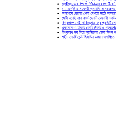
স্কটল্যান্ডের বিপক্ষে ‘বাঁচা-মরার লড়াইয়ে’ মাঠে নামছে 
১৭ ডেপুটি ও সহকারী অ্যাটর্নি জেনারেলের পদত্যাগ
অবশেষে ছেলের খেলা দেখতে মাঠে আসছেন ভোজিনহার
মেসি বলেই লাল কার্ড দেননি রেফারি! ফাউল নিয়ে বিতর্ক
বিশ্বকাপে নেই পাকিস্তান, তবু প্রতিটি গোলে থাকবে ত
একনেকে ৭ হাজার কোটি টাকার ৫ প্রকল্পের অনুমোদন
বিশ্বকাপ ড্র দিয়ে ব্রাজিলের হেক্সা মিশন শুরু
শহীদ প্রেসিডেন্ট জিয়াউর রহমান সমাধিতে যুবদলের শ্রদ্