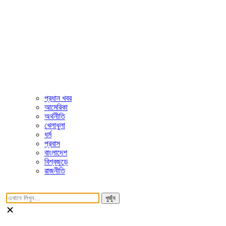
প্রধান খবর
আমেরিকা
অর্থনীতি
খেলাধুলা
ধর্ম
প্রবাস
বাংলাদেশ
বিশ্বজুড়ে
রাজনীতি
খুজুঁন