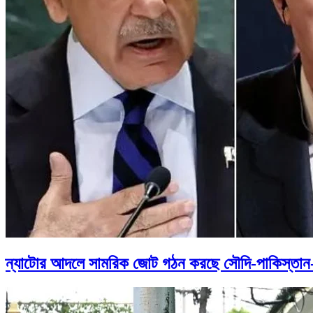
ন্যাটোর আদলে সামরিক জোট গঠন করছে সৌদি-পাকিস্তান-