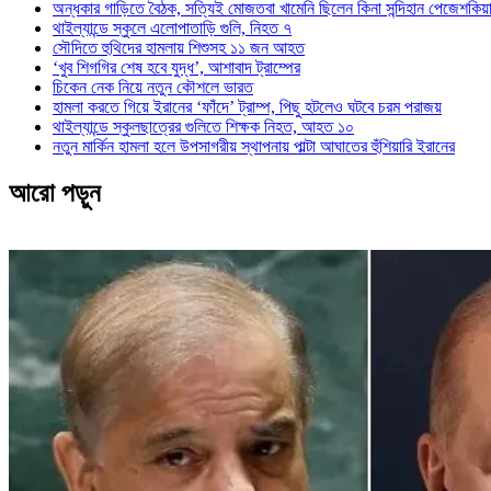
অন্ধকার গাড়িতে বৈঠক, সত্যিই মোজতবা খামেনি ছিলেন কিনা সন্দিহান পেজেশকিয়
থাইল্যান্ডে স্কুলে এলোপাতাড়ি গুলি, নিহত ৭
সৌদিতে হুথিদের হামলায় শিশুসহ ১১ জন আহত
‘খুব শিগগির শেষ হবে যুদ্ধ’, আশাবাদ ট্রাম্পের
চিকেন নেক নিয়ে নতুন কৌশলে ভারত
হামলা করতে গিয়ে ইরানের ‘ফাঁদে’ ট্রাম্প, পিছু হটলেও ঘটবে চরম পরাজয়
থাইল্যান্ডে স্কুলছাত্রের গুলিতে শিক্ষক নিহত, আহত ১০
নতুন মার্কিন হামলা হলে উপসাগরীয় স্থাপনায় পাল্টা আঘাতের হুঁশিয়ারি ইরানের
আরো পড়ুন