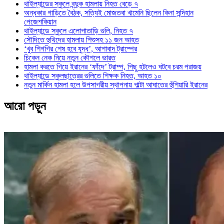
থাইল্যান্ডের স্কুলে বন্দুক হামলায় নিহত বেড়ে ৭
অন্ধকার গাড়িতে বৈঠক, সত্যিই মোজতবা খামেনি ছিলেন কিনা সন্দিহান
পেজেশকিয়ান
থাইল্যান্ডে স্কুলে এলোপাতাড়ি গুলি, নিহত ৭
সৌদিতে হুথিদের হামলায় শিশুসহ ১১ জন আহত
‘খুব শিগগির শেষ হবে যুদ্ধ’, আশাবাদ ট্রাম্পের
চিকেন নেক নিয়ে নতুন কৌশলে ভারত
হামলা করতে গিয়ে ইরানের ‘ফাঁদে’ ট্রাম্প, পিছু হটলেও ঘটবে চরম পরাজয়
থাইল্যান্ডে স্কুলছাত্রের গুলিতে শিক্ষক নিহত, আহত ১০
নতুন মার্কিন হামলা হলে উপসাগরীয় স্থাপনায় পাল্টা আঘাতের হুঁশিয়ারি ইরানের
আরো পড়ুন