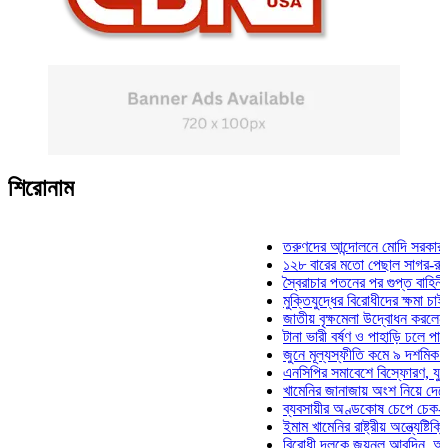
শিরোনাম
তরুণদের আন্দোলনে মোদি সরকার দুর্বল হয়
১২৮ বারের মতো পেছাল সাগর-রুনি হত্যা
স্বৈরাচার পতনের পর গুপ্ত বাহিনীর আত্মপ্র
মুক্তিযুদ্ধের বিরোধীদের ক্ষমা চাইতে হবে: 
জাতীয় বৃক্ষমেলা উদ্বোধন করলেন প্রধানমন্
টানা ভারী বর্ষণ ও পাহাড়ি ঢলে পানিবন্দি চট্
জুনে মূল্যস্ফীতি কমে ৯ দশমিক ১৬ শতা
এনসিপির সমাবেশে বিস্ফোরণ, যুবলীগের দু
খামেনির জানাজায় অংশ নিয়ে দেশে ফিরলেন
ব্যবসায়ীর অণ্ডকোষ চেপে চেক-স্ট্যাম্পে
ইমাম খামেনির রাষ্ট্রীয় অন্ত্যেষ্টিক্রিয়ায় 
বিরোধী দলকে জয়নুল আবদিন, আপনারা ৭