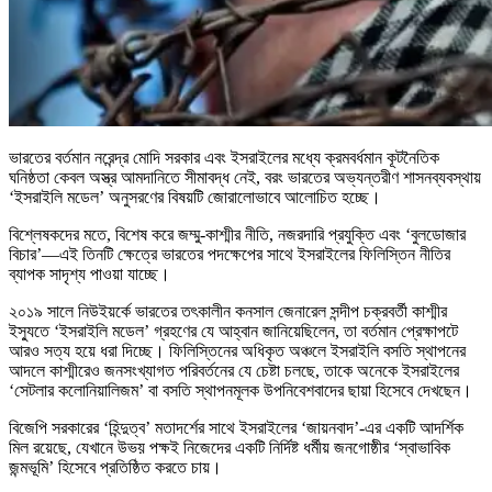
ভারতের বর্তমান নরেন্দ্র মোদি সরকার এবং ইসরাইলের মধ্যে ক্রমবর্ধমান কূটনৈতিক
ঘনিষ্ঠতা কেবল অস্ত্র আমদানিতে সীমাবদ্ধ নেই, বরং ভারতের অভ্যন্তরীণ শাসনব্যবস্থায়
‘ইসরাইলি মডেল’ অনুসরণের বিষয়টি জোরালোভাবে আলোচিত হচ্ছে।
বিশ্লেষকদের মতে, বিশেষ করে জম্মু-কাশ্মীর নীতি, নজরদারি প্রযুক্তি এবং ‘বুলডোজার
বিচার’—এই তিনটি ক্ষেত্রে ভারতের পদক্ষেপের সাথে ইসরাইলের ফিলিস্তিন নীতির
ব্যাপক সাদৃশ্য পাওয়া যাচ্ছে।
২০১৯ সালে নিউইয়র্কে ভারতের তৎকালীন কনসাল জেনারেল সন্দীপ চক্রবর্তী কাশ্মীর
ইস্যুতে ‘ইসরাইলি মডেল’ গ্রহণের যে আহ্বান জানিয়েছিলেন, তা বর্তমান প্রেক্ষাপটে
আরও সত্য হয়ে ধরা দিচ্ছে। ফিলিস্তিনের অধিকৃত অঞ্চলে ইসরাইলি বসতি স্থাপনের
আদলে কাশ্মীরেও জনসংখ্যাগত পরিবর্তনের যে চেষ্টা চলছে, তাকে অনেকে ইসরাইলের
‘সেটলার কলোনিয়ালিজম’ বা বসতি স্থাপনমূলক উপনিবেশবাদের ছায়া হিসেবে দেখছেন।
বিজেপি সরকারের ‘হিন্দুত্ব’ মতাদর্শের সাথে ইসরাইলের ‘জায়নবাদ’-এর একটি আদর্শিক
মিল রয়েছে, যেখানে উভয় পক্ষই নিজেদের একটি নির্দিষ্ট ধর্মীয় জনগোষ্ঠীর ‘স্বাভাবিক
জন্মভূমি’ হিসেবে প্রতিষ্ঠিত করতে চায়।