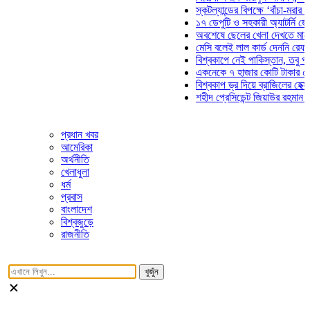
স্কটল্যান্ডের বিপক্ষে ‘বাঁচা-মরার লড়াইয়ে
১৭ ডেপুটি ও সহকারী অ্যাটর্নি জেনারেলে
অবশেষে ছেলের খেলা দেখতে মাঠে আসছ
মেসি বলেই লাল কার্ড দেননি রেফারি! ফাউ
বিশ্বকাপে নেই পাকিস্তান, তবু প্রতিটি 
একনেকে ৭ হাজার কোটি টাকার ৫ প্রকল্প
বিশ্বকাপ ড্র দিয়ে ব্রাজিলের হেক্সা মিশন শ
শহীদ প্রেসিডেন্ট জিয়াউর রহমান সমাধিতে 
প্রধান খবর
আমেরিকা
অর্থনীতি
খেলাধুলা
ধর্ম
প্রবাস
বাংলাদেশ
বিশ্বজুড়ে
রাজনীতি
খুজুঁন