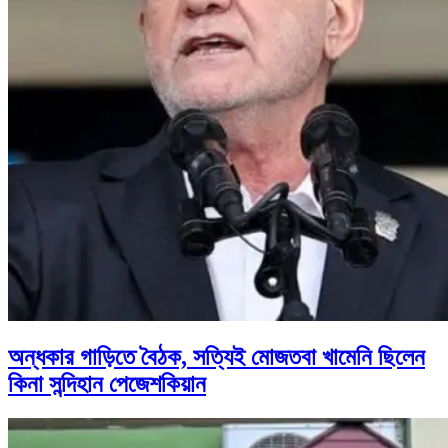
অন্ধকার গাড়িতে বৈঠক, সত্যিই মোজতবা খামেনি ছিলেন
কিনা সন্দিহান পেজেশকিয়ান