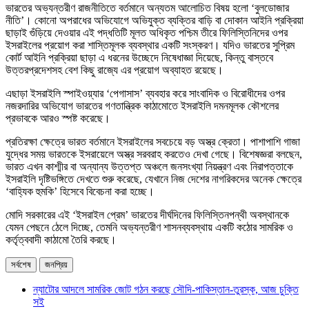
ভারতের অভ্যন্তরীণ রাজনীতিতে বর্তমানে অন্যতম আলোচিত বিষয় হলো ‘বুলডোজার
নীতি’। কোনো অপরাধের অভিযোগে অভিযুক্ত ব্যক্তির বাড়ি বা দোকান আইনি প্রক্রিয়া
ছাড়াই গুঁড়িয়ে দেওয়ার এই পদ্ধতিটি মূলত অধিকৃত পশ্চিম তীরে ফিলিস্তিনিদের ওপর
ইসরাইলের প্রয়োগ করা শাস্তিমূলক ব্যবস্থার একটি সংস্করণ। যদিও ভারতের সুপ্রিম
কোর্ট আইনি প্রক্রিয়া ছাড়া এ ধরনের উচ্ছেদে নিষেধাজ্ঞা দিয়েছে, কিন্তু বাস্তবে
উত্তরপ্রদেশসহ বেশ কিছু রাজ্যে এর প্রয়োগ অব্যাহত রয়েছে।
এছাড়া ইসরাইলি স্পাইওয়্যার ‘পেগাসাস’ ব্যবহার করে সাংবাদিক ও বিরোধীদের ওপর
নজরদারির অভিযোগ ভারতের গণতান্ত্রিক কাঠামোতে ইসরাইলি দমনমূলক কৌশলের
প্রভাবকে আরও স্পষ্ট করেছে।
প্রতিরক্ষা ক্ষেত্রে ভারত বর্তমানে ইসরাইলের সবচেয়ে বড় অস্ত্র ক্রেতা। পাশাপাশি গাজা
যুদ্ধের সময় ভারতকে ইসরায়েলে অস্ত্র সরবরাহ করতেও দেখা গেছে। বিশেষজ্ঞরা বলছেন,
ভারত এখন কাশ্মীর বা অন্যান্য উত্তপ্ত অঞ্চলে জনসংখ্যা নিয়ন্ত্রণ এবং নিরাপত্তাকে
ইসরাইলি দৃষ্টিভঙ্গিতে দেখতে শুরু করেছে, যেখানে নিজ দেশের নাগরিকদের অনেক ক্ষেত্রে
‘বাহ্যিক হুমকি’ হিসেবে বিবেচনা করা হচ্ছে।
মোদি সরকারের এই ‘ইসরাইল প্রেম’ ভারতের দীর্ঘদিনের ফিলিস্তিনপন্থী অবস্থানকে
যেমন পেছনে ঠেলে দিচ্ছে, তেমনি অভ্যন্তরীণ শাসনব্যবস্থায় একটি কঠোর সামরিক ও
কর্তৃত্ববাদী কাঠামো তৈরি করছে।
সর্বশেষ
জনপ্রিয়
ন্যাটোর আদলে সামরিক জোট গঠন করছে সৌদি-পাকিস্তান-তুরস্ক, আজ চুক্তি
সই