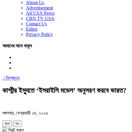
About Us
Advertisement
All USA News
CBN TV USA
Contact Us
Editor
Privacy Policy
আমাদের সাথে থাকুন
/
বিশ্বজুড়ে
কাশ্মীর ইস্যুতে ‘ইসরাইলি মডেল’ অনুসরণ করবে ভারত?
মঙ্গলবার, ফেব্রুয়ারী ২৪, ২০২৬
অ+
অ-
প্রিন্ট করুন