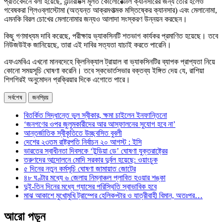
প্রতিবেদনে বলা হয়েছে, এন্টারমিক্স মূলত কোলোরেক্টাল ক্যানসারের জন্য তৈরি হলেও
গবেষকরা গ্লিওব্লাস্টোমা (অত্যন্ত আক্রমণাত্মক মস্তিষ্কের ক্যানসার) এবং মেলানোমা,
এমনকি বিরল চোখের মেলানোমার জন্যও আলাদা সংস্করণ উন্নয়ন করছেন।
কিছু গণমাধ্যম দাবি করেছে, পরীক্ষায় ভ্যাকসিনটি শতভাগ কার্যকর প্রমাণিত হয়েছে। তবে
নিউজউইক জানিয়েছে, তারা এই দাবির সত্যতা যাচাই করতে পারেনি।
এফএমবিএ এখনো মানবদেহে ক্লিনিক্যাল ট্রায়াল বা ভ্যাকসিনটির ব্যাপক প্রাপ্যতা নিয়ে
কোনো সময়সূচি ঘোষণা করেনি। তবে স্কভোর্তসভার বক্তব্য ইঙ্গিত দেয় যে, রাশিয়া
শিগগিরই অনুমোদন প্রক্রিয়ার দিকে এগোতে পারে।
সর্বশেষ
জনপ্রিয়
বিতর্কিত সিদ্ধান্তে ভুল স্বীকার, ক্ষমা চাইলেন ইনফান্তিনো
‘জনগণের ওপর জুলুমকারীদের আর আস্ফালনের সুযোগ হবে না’
আন্তর্জাতিক স্বীকৃতিতে উচ্ছ্বসিত বুবলী
দেশের ২৩তম রাষ্ট্রপতি নির্বাচন ২০ আগস্ট : ইসি
ভারতের স্বাধীনতা দিবসকে ‘ইন্ডিয়া ডে’ ঘোষণা যুক্তরাষ্ট্রের
তরুণদের আন্দোলনে মোদি সরকার দুর্বল হয়েছে: ওয়াংচুক
৫ দিনের নতুন কর্মসূচি ঘোষণা জামায়াত জোটের
৪৮ ঘণ্টার মধ্যে ৬ জেলায় নিম্নাঞ্চল প্লাবিত হওয়ার শঙ্কা
দুই-তিন দিনের মধ্যে গ্যাসের পরিস্থিতি স্বাভাবিক হবে
মাঝ আকাশে মুখোমুখি ট্রাম্পের হেলিকপ্টার ও যাত্রীবাহী বিমান, অতঃপর…
আরো পড়ুন