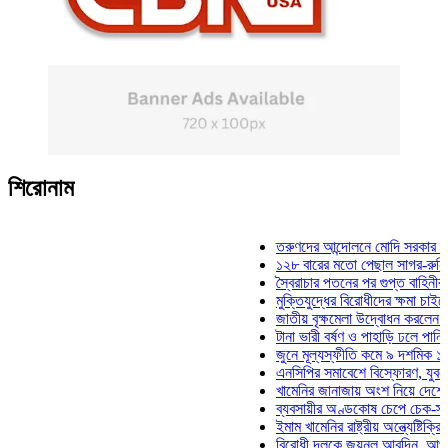
শিরোনাম
তরুণদের আন্দোলনে মোদি সরকার দুর্বল হয়ে
১২৮ বারের মতো পেছাল সাগর-রুনি হত্যা ম
স্বৈরাচার পতনের পর গুপ্ত বাহিনীর আত্মপ্রকা
মুক্তিযুদ্ধের বিরোধীদের ক্ষমা চাইতে হবে: মু
জাতীয় বৃক্ষমেলা উদ্বোধন করলেন প্রধানমন্ত্
টানা ভারী বর্ষণ ও পাহাড়ি ঢলে পানিবন্দি চট্টগ
জুনে মূল্যস্ফীতি কমে ৯ দশমিক ১৬ শতাং
এনসিপির সমাবেশে বিস্ফোরণ, যুবলীগের দুই
খামেনির জানাজায় অংশ নিয়ে দেশে ফিরলেন 
ব্যবসায়ীর অণ্ডকোষ চেপে চেক-স্ট্যাম্পে স
ইমাম খামেনির রাষ্ট্রীয় অন্ত্যেষ্টিক্রিয়ায় স
বিরোধী দলকে জয়নুল আবদিন, আপনারা ৭১ 