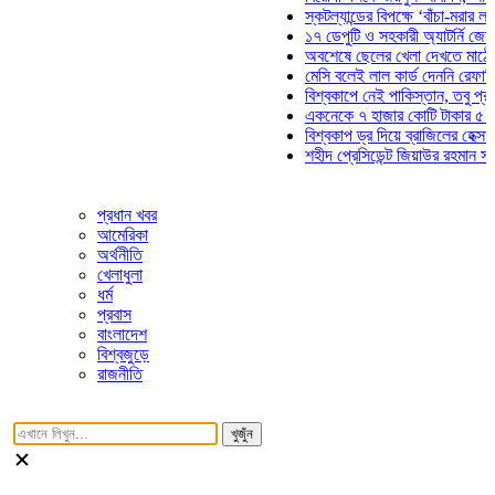
স্কটল্যান্ডের বিপক্ষে ‘বাঁচা-মরার লড়াইয়ে’ 
১৭ ডেপুটি ও সহকারী অ্যাটর্নি জেনারেলের 
অবশেষে ছেলের খেলা দেখতে মাঠে আসছেন
মেসি বলেই লাল কার্ড দেননি রেফারি! ফাউল 
বিশ্বকাপে নেই পাকিস্তান, তবু প্রতিটি গ
একনেকে ৭ হাজার কোটি টাকার ৫ প্রকল্পে
বিশ্বকাপ ড্র দিয়ে ব্রাজিলের হেক্সা মিশন শুর
শহীদ প্রেসিডেন্ট জিয়াউর রহমান সমাধিতে যু
প্রধান খবর
আমেরিকা
অর্থনীতি
খেলাধুলা
ধর্ম
প্রবাস
বাংলাদেশ
বিশ্বজুড়ে
রাজনীতি
খুজুঁন