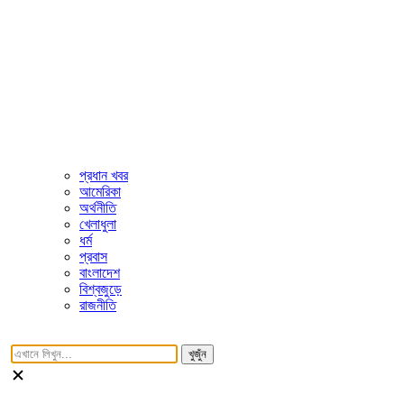
প্রধান খবর
আমেরিকা
অর্থনীতি
খেলাধুলা
ধর্ম
প্রবাস
বাংলাদেশ
বিশ্বজুড়ে
রাজনীতি
খুজুঁন