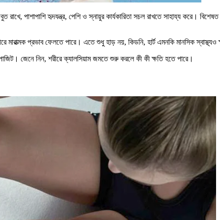
ুত রাখে, পাশাপাশি হৃদযন্ত্র, পেশি ও স্নায়ুর কার্যকারিতা সচল রাখতে সাহায্য করে। বিশ
 মারাত্মক প্রভাব ফেলতে পারে। এতে শুধু হাড় নয়, কিডনি, হার্ট এমনকি মানসিক স্বাস্থ্যও 
িপোজিট। জেনে নিন, শরীরে ক্যালসিয়াম জমতে শুরু করলে কী কী ক্ষতি হতে পারে।