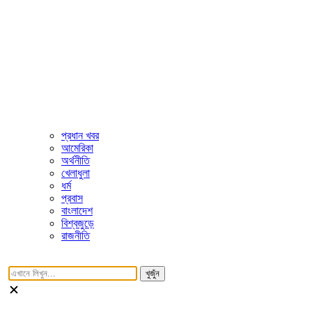
প্রধান খবর
আমেরিকা
অর্থনীতি
খেলাধুলা
ধর্ম
প্রবাস
বাংলাদেশ
বিশ্বজুড়ে
রাজনীতি
খুজুঁন