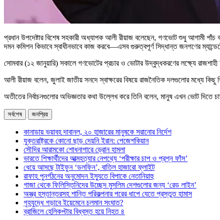
প্রধান উপদেষ্টার বিশেষ সহকারী অধ্যাপক আলী রীয়াজ বলেছেন, গণভোট শুধু আগামী পাঁচ বছরের জন
দমন কমিশন কিভাবে স্বাধীনভাবে কাজ করবে—এসব গুরুত্বপূর্ণ সিদ্ধান্ত জনগণের ম্যান
সোমবার (১২ জানুয়ারি) সকালে গণভোটের প্রচার ও ভোটার উদ্বুদ্ধকরণের লক্ষ্যে রাজশাহী 
আলী রীয়াজ বলেন, জুলাই জাতীয় সনদে স্বাক্ষরের বিষয়ে রাজনৈতিক দলগুলোর মধ্যে কিছ
অতীতের নির্বাচনগুলোর অভিজ্ঞতার কথা উল্লেখ করে তিনি বলেন, মানুষ এখন ভোট দিতে চায়
সর্বশেষ
জনপ্রিয়
কানাডায় ভয়াবহ দাবানল, ২০ হাজারের মানুষকে সরানোর নির্দেশ
যুক্তরাষ্ট্রকে কোনো ছাড় দেয়নি ইরান: পেজেশকিয়ান
সৌদির আরামকো শোধনাগারে ড্রোন হামলা
ভারতে শিক্ষার্থীদের আত্মহত্যার নেপথ্যে ‘পরীক্ষার চাপ ও প্রশ্ন ফাঁস’
ধেয়ে আসছে টাইফুন ‘ডলফিন’, বাতিল হাজারো ফ্লাইট
রাফাহ পুনর্গঠনের অনুমোদন ইস্যুতে বিপাকে নেতানিয়াহু
গাজা থেকে ফিলিস্তিনিদের উচ্ছেদ মুসলিম দেশগুলোর জন্য ‘রেড লাইন’
অস্ত্র হস্তান্তরসহ শান্তি পরিকল্পনার পরের ধাপে যেতে প্রস্তুত হামাস
গৃহযুদ্ধে গড়াবে ইয়েমেনে চলমান সংঘাত?
ব্রাজিলে হেলিকপ্টার বিধ্বস্ত হয়ে নিহত ৪