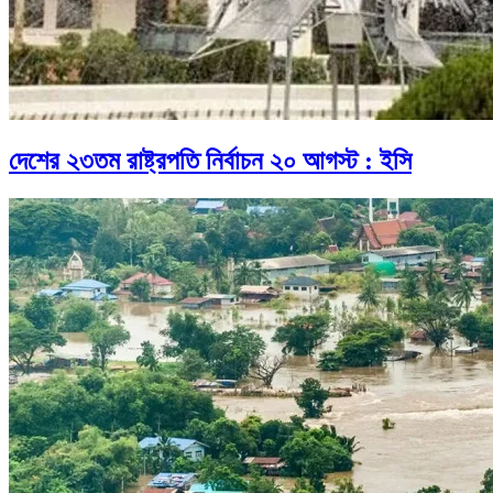
দেশের ২৩তম রাষ্ট্রপতি নির্বাচন ২০ আগস্ট : ইসি