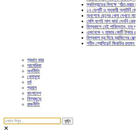
স্কটল্যান্ডের বিপক্ষে ‘বাঁচা-মরার লড়াইয়ে
১৭ ডেপুটি ও সহকারী অ্যাটর্নি জেনারেলে
অবশেষে ছেলের খেলা দেখতে মাঠে আসছে
মেসি বলেই লাল কার্ড দেননি রেফারি! ফাউল
বিশ্বকাপে নেই পাকিস্তান, তবু প্রতিটি 
একনেকে ৭ হাজার কোটি টাকার ৫ প্রকল্প
বিশ্বকাপ ড্র দিয়ে ব্রাজিলের হেক্সা মিশন শ
শহীদ প্রেসিডেন্ট জিয়াউর রহমান সমাধিতে 
প্রধান খবর
আমেরিকা
অর্থনীতি
খেলাধুলা
ধর্ম
প্রবাস
বাংলাদেশ
বিশ্বজুড়ে
রাজনীতি
খুজুঁন