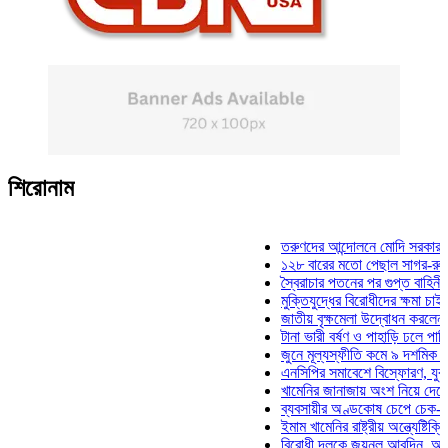
শিরোনাম
তরুণদের আন্দোলনে মোদি সরকার দুর্বল হয়
১২৮ বারের মতো পেছাল সাগর-রুনি হত্যা 
স্বৈরাচার পতনের পর গুপ্ত বাহিনীর আত্মপ্রক
মুক্তিযুদ্ধের বিরোধীদের ক্ষমা চাইতে হবে: ম
জাতীয় বৃক্ষমেলা উদ্বোধন করলেন প্রধানমন্
টানা ভারী বর্ষণ ও পাহাড়ি ঢলে পানিবন্দি চট্
জুনে মূল্যস্ফীতি কমে ৯ দশমিক ১৬ শতা
এনসিপির সমাবেশে বিস্ফোরণ, যুবলীগের দু
খামেনির জানাজায় অংশ নিয়ে দেশে ফিরলেন
ব্যবসায়ীর অণ্ডকোষ চেপে চেক-স্ট্যাম্পে 
ইমাম খামেনির রাষ্ট্রীয় অন্ত্যেষ্টিক্রিয়ায় 
বিরোধী দলকে জয়নুল আবদিন, আপনারা ৭১