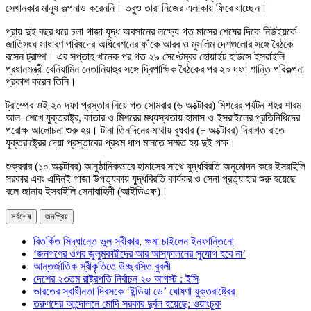
সেখানকার মানুষ কল্পনাও করেননি। তবুও তারা নিজের এলাকায় ফিরে যাচ্ছেন।
প্রায় দুই বছর ধরে চলা গাজা যুদ্ধ অবসানের লক্ষ্যে গত মাসের শেষের দিকে নিউইয়র্কে
জাতিসংঘ সাধারণ পরিষদের অধিবেশনের ফাঁকে আরব ও মুসলিম দেশগুলোর সঙ্গে বৈঠকে
বসেন ট্রাম্প। এর সপ্তাহ খানেক পর গত ২৯ সেপ্টেম্বর হোয়াইট হাউসে ইসরাইলি
প্রধানমন্ত্রী বেনিয়ামিন নেতানিয়াহুর সঙ্গে দ্বিপাক্ষিক বৈঠকের পর ২০ দফা শান্তি পরিকল্পনা
প্রকাশ করেন তিনি।
ট্রাম্পের ওই ২০ দফা প্রস্তাব নিয়ে গত সোমবার (৬ অক্টোবর) মিশরের পর্যটন শহর শারম
আল–শেখে যুক্তরাষ্ট্র, কাতার ও মিশরের মধ্যস্থতায় হামাস ও ইসরাইলের প্রতিনিধিদের
পরোক্ষ আলোচনা শুরু হয়। টানা তিনদিনের মাথায় বুধবার (৮ অক্টোবর) দিবাগত রাতে
যুক্তরাষ্ট্রের দেয়া প্রস্তাবের প্রথম ধাপ মানতে সম্মত হয় দুই পক্ষ।
শুক্রবার (১০ অক্টোবর) আনুষ্ঠানিকভাবে হামাসের সাথে যুদ্ধবিরতি অনুমোদন করে ইসরাইলি
সরকার এবং এদিনই গাজা উপত্যকায় যুদ্ধবিরতি কার্যকর ও সেনা প্রত্যাহার শুরু হয়েছে
বলে জানায় ইসরাইলি সেনাবাহিনী (আইডিএফ)।
সর্বশেষ
জনপ্রিয়
বিতর্কিত সিদ্ধান্তে ভুল স্বীকার, ক্ষমা চাইলেন ইনফান্তিনো
‘জনগণের ওপর জুলুমকারীদের আর আস্ফালনের সুযোগ হবে না’
আন্তর্জাতিক স্বীকৃতিতে উচ্ছ্বসিত বুবলী
দেশের ২৩তম রাষ্ট্রপতি নির্বাচন ২০ আগস্ট : ইসি
ভারতের স্বাধীনতা দিবসকে ‘ইন্ডিয়া ডে’ ঘোষণা যুক্তরাষ্ট্রের
তরুণদের আন্দোলনে মোদি সরকার দুর্বল হয়েছে: ওয়াংচুক