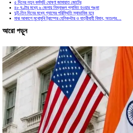
৫ দিনের নতুন কর্মসূচি ঘোষণা জামায়াত জোটের
৪৮ ঘণ্টার মধ্যে ৬ জেলায় নিম্নাঞ্চল প্লাবিত হওয়ার শঙ্কা
দুই-তিন দিনের মধ্যে গ্যাসের পরিস্থিতি স্বাভাবিক হবে
মাঝ আকাশে মুখোমুখি ট্রাম্পের হেলিকপ্টার ও যাত্রীবাহী বিমান, অতঃপর…
আরো পড়ুন