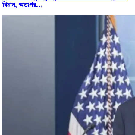
বিমান, অতঃপর…