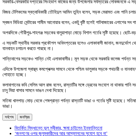
সরকারি-বেসরকারি দপ্তরের সিংহভাগ কাজের জন্য উপজেলার সর্বস্তরের লোকজনকে এ সড়কে
বিজয় টেলিকমের স্বত্বাধিকারী তৌহিদুল আমিন তুহিন বলেন, সড়ক মেরামত এবং পানি চল
স্বজন মিডিয়া সেন্টারের শামীম আনোয়ার বলেন, একটু বৃষ্টি হলেই পাটবাজারের এপাশের স
অপরদিকে গৌরীপুর-শাহগঞ্জ সড়কের বালুয়াপাড়া মোড়ে বিশাল গর্তের সৃষ্টি হয়েছে। ছোট-বড় 
এ সড়কটি স্থানীয় সরকার প্রকৌশল অধিদপ্তরের হলেও এলাকাবাসী জানান, জনদুর্ভোগ থেক
যানবাহন চলাচল করতে পারছে না।
শান্তিবাগের সড়কেও শান্তি নেই এলাকাবাসীর। মূল সড়ক থেকে সরকারি কলেজ পর্যন্ত সড়ক
এদিকে উপজেলা স্বাস্থ্য কমপ্লেক্সর সামনে থেকে পশ্চিম ভালুকার সড়কে পথচারী ও যানবাহ
পোহাতে হচ্ছে।
কলাবাগানের কবি সেলিম আল রাজ বলেন, রাস্তাটির সঙ্গে ড্রেনের সংযোগ না থাকায় পান
চানু মিয়া বাসার সামনে ভাঙন দেখা দিয়েছে।
সতিষা খালপাড় মোড় থেকে শেষপ্রান্ত পর্যন্ত রাস্তাটি ভাঙা ও গর্তের সৃষ্টি হয়েছে। সতি
ভাঙা।
সর্বশেষ
জনপ্রিয়
বিতর্কিত সিদ্ধান্তে ভুল স্বীকার, ক্ষমা চাইলেন ইনফান্তিনো
‘জনগণের ওপর জুলুমকারীদের আর আস্ফালনের সুযোগ হবে না’