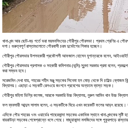
খানা-খন্দ আর ছোট-বড় গর্তে ভরা ময়মনসিংহের গৌরীপুর পৌরসভা। প্রথম শ্রেণির এ পৌর
দশা। গুরুত্বপূর্ণ রাস্তাগুলোতে পৌরবাসী চরম দুর্ভোগের শিকার হচ্ছেন।
গৌরীপুর পৌরসভার উপসহকারী প্রকৌশলী আফজাল হোসেন যুগান্তরকে বলেন, আইওয়াইডিবি প
গৌরীপুর পৌরসভার প্রশাসক ও সহকারী কমিশনার (ভূমি) সুনন্দা সরকার প্রমা বলেন, প্রকল্
করা সম্ভব হবে।
সরেজমিন দেখা যায়, শহরের শহীদ মঞ্জু সড়কের সিনেমা হল মোড় থেকে দি চাইল্ড ব্লোজম কিন্ডা
বিদ্যালয়। এছাড়া এ সড়কটি রেলওয়ে জংশনে প্রবেশের অন্যতম ব্যস্ত সড়ক।
গৌরীপুর মহিলা ডিগ্রি কলেজ, আরকে সরকারি উচ্চ বিদ্যালয়, নুরুল আমিন খান উচ্চ বিদ্যাল
ফল ব্যবসায়ী আব্দুস সালাম বলেন, এ সড়কটিকে ঘিরে এখন কয়েকটি ফলের আড়ৎ রয়েছে। র
এদিকে পৌর শহরের ৭নং ওয়ার্ডের পাছেরকান্দা সড়কের একাধিক স্থানে খানা-খন্দকের সৃষ্টি 
বায়রাউড়া সড়কের শেষেপ্রান্তে ধসে গেছে। মাছুয়াকান্দা মসজিদের সঙ্গে পুকুরপাড়ে রা