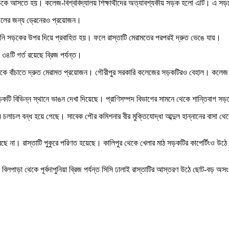
 আসতে হয়। কলেজ-বিশ্ববিদ্যালয় শিক্ষার্থীদের অত্যাবশ্যকীয় সড়ক হলো এটি। এ সড়কে সা
াচলের জন্য ড্রেনেরও প্রয়োজন।
ব পানি সড়কের উপর দিয়ে প্রবাহিত হয়। ফলে রাস্তাটি মেরামতের পরপরই দ্রুত ভেঙে যায়।
৩৪টি গর্ত রয়েছে ব্রিজ পর্যন্ত।
ে বাঁচাতে দ্রুত মেরামত প্রয়োজন। গৌরীপুর সরকারি কলেজের সড়কটিরও বেহাল। কলেজ থেকে
টি বিভিন্ন স্থানে ভাঙন দেখা দিয়েছে। প্রাণিসম্পদ বিভাগের সামনে থেকে শান্তিবাগ সড়ক
ন চলাচল বন্ধ হয়ে গেছে। সাবেক পৌর কমিশনার বীর মুক্তিযোদ্ধা আব্দুল হান্নানের বাসা থ
ি সরছে না। রাস্তাটি পুকুরে পরিণত হয়েছে। কালিপুর থেকে খেলার মাঠ সড়কটির কাপের্টিং
ষা বিলপাড়া থেকে পূর্বদাপুনিয়া ব্রিজ পর্যন্ত সিসি ঢালাই রাস্তাটির আস্তরণ উঠে ছোট-বড়