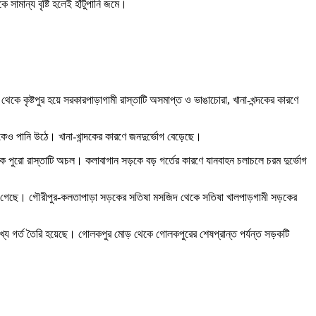
মান্য বৃষ্টি হলেই হাঁটুপানি জমে।
 কৃষ্টপুর হয়ে সরকারপাড়াগামী রাস্তাটি অসমাপ্ত ও ভাঙাচোরা, খানা-খন্দকের কারণে
েও পানি উঠে। খানা-খান্দকের কারণে জনদুর্ভোগ বেড়েছে।
েকে পুরো রাস্তাটি অচল। কলাবাগান সড়কে বড় গর্তের কারণে যানবাহন চলাচলে চরম দুর্ভোগ
ও উঠে গেছে। গৌরীপুর-কলতাপাড়া সড়কের সতিষা মসজিদ থেকে সতিষা খালপাড়গামী সড়কের
 অসংখ্য গর্ত তৈরি হয়েছে। গোলকপুর মোড় থেকে গোলকপুরের শেষপ্রান্ত পর্যন্ত সড়কটি