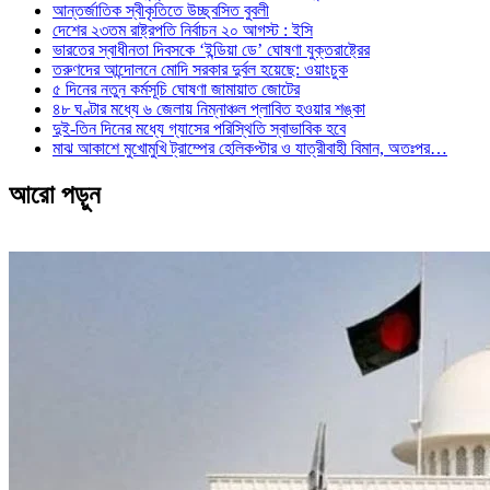
আন্তর্জাতিক স্বীকৃতিতে উচ্ছ্বসিত বুবলী
দেশের ২৩তম রাষ্ট্রপতি নির্বাচন ২০ আগস্ট : ইসি
ভারতের স্বাধীনতা দিবসকে ‘ইন্ডিয়া ডে’ ঘোষণা যুক্তরাষ্ট্রের
তরুণদের আন্দোলনে মোদি সরকার দুর্বল হয়েছে: ওয়াংচুক
৫ দিনের নতুন কর্মসূচি ঘোষণা জামায়াত জোটের
৪৮ ঘণ্টার মধ্যে ৬ জেলায় নিম্নাঞ্চল প্লাবিত হওয়ার শঙ্কা
দুই-তিন দিনের মধ্যে গ্যাসের পরিস্থিতি স্বাভাবিক হবে
মাঝ আকাশে মুখোমুখি ট্রাম্পের হেলিকপ্টার ও যাত্রীবাহী বিমান, অতঃপর…
আরো পড়ুন