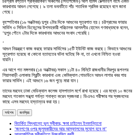
চট্টগ্রাম রপ্তানি প্রক্রিয়াকরণ অঞ্চলের (সিইপিজেড) আল হামিদ টেক্সটাইল নামে একটি
কারখানায় আগুন লেগেছে। ৯ তলা ভবনটিতে পাঁচ শতাধিক শ্রমিক রয়েছেন বলে জানা
গেছে।
বৃহস্পতিবার (১৬ অক্টোবর) দুপুর ২টার দিকে আগুনের সূত্রপাত হয়। চট্টগ্রামের ফায়ার
সার্ভিস ও সিভিল ডিফেন্সের উপসহকারী পরিচালক আলমগীর হোসেন গণমাধ্যমকে বলেন,
‘দুপুর পৌনে ২টার দিকে কারখানায় আগুনের সংবাদ পেয়েছি।
’
আগুন নিয়ন্ত্রণে কাজ করছে ফায়ার সার্ভিসের ১৫টি ইউনিট কাজ করছে। কিভাবে আগুনের
সূত্রপাত হয়েছে বা কোনো হতাহতের ঘটনা ঘটেছে কি না, তা এখনো নিশ্চিত হওয়া
যায়নি।
এর আগে গত মঙ্গলবার (১৪ অক্টোবর) সকাল ১১টা ৪০ মিনিটে রাজধানীর মিরপুর রূপনগর
শিয়ালবাড়ী এলাকায় প্রিন্টিং কারখানা এবং কেমিক্যাল গোডাউনে আগুন লাগার খবর পায়
ফায়ার সার্ভিস। এই আগুনে ১৬ জন পুড়ে মারা যান।
তাদের মরদেহ ঢাকা মেডিক্যাল কলেজ হাসপাতাল মর্গে রাখা হয়েছে। এর মধ্যে ১০ জনের
মরদেহ গতকাল সন্ধ্যা পর্যন্ত শনাক্ত করেন স্বজনরা। ডিএনএ পরীক্ষার পর স্বজনদের
কাছে এসব মরদেহ হস্তান্তর করা হয়।
সর্বশেষ
জনপ্রিয়
বিতর্কিত সিদ্ধান্তে ভুল স্বীকার, ক্ষমা চাইলেন ইনফান্তিনো
‘জনগণের ওপর জুলুমকারীদের আর আস্ফালনের সুযোগ হবে না’
আন্তর্জাতিক স্বীকৃতিতে উচ্ছ্বসিত বুবলী