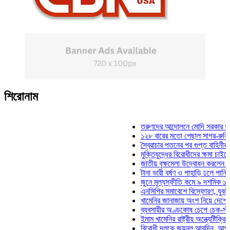
শিরোনাম
তরুণদের আন্দোলনে মোদি সরকার দুর্বল হয়
১২৮ বারের মতো পেছাল সাগর-রুনি হত্যা
স্বৈরাচার পতনের পর গুপ্ত বাহিনীর আত্মপ্র
মুক্তিযুদ্ধের বিরোধীদের ক্ষমা চাইতে হবে: 
জাতীয় বৃক্ষমেলা উদ্বোধন করলেন প্রধানমন্
টানা ভারী বর্ষণ ও পাহাড়ি ঢলে পানিবন্দি চট
জুনে মূল্যস্ফীতি কমে ৯ দশমিক ১৬ শতা
এনসিপির সমাবেশে বিস্ফোরণ, যুবলীগের দ
খামেনির জানাজায় অংশ নিয়ে দেশে ফিরলেন
ব্যবসায়ীর অণ্ডকোষ চেপে চেক-স্ট্যাম্পে
ইমাম খামেনির রাষ্ট্রীয় অন্ত্যেষ্টিক্রিয়ায়
বিরোধী দলকে জয়নুল আবদিন, আপনারা ৭