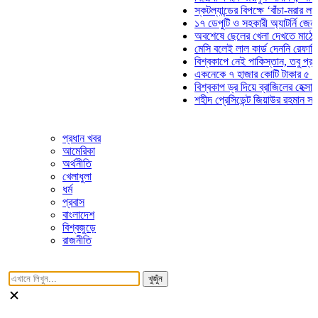
স্কটল্যান্ডের বিপক্ষে ‘বাঁচা-মরার লড়াইয়ে
১৭ ডেপুটি ও সহকারী অ্যাটর্নি জেনারেলে
অবশেষে ছেলের খেলা দেখতে মাঠে আসছ
মেসি বলেই লাল কার্ড দেননি রেফারি! ফাউ
বিশ্বকাপে নেই পাকিস্তান, তবু প্রতিটি 
একনেকে ৭ হাজার কোটি টাকার ৫ প্রকল্প
বিশ্বকাপ ড্র দিয়ে ব্রাজিলের হেক্সা মিশন শ
শহীদ প্রেসিডেন্ট জিয়াউর রহমান সমাধিতে 
প্রধান খবর
আমেরিকা
অর্থনীতি
খেলাধুলা
ধর্ম
প্রবাস
বাংলাদেশ
বিশ্বজুড়ে
রাজনীতি
খুজুঁন