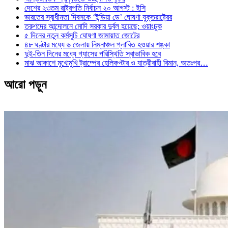
দেশের ২৩তম রাষ্ট্রপতি নির্বাচন ২০ আগস্ট : ইসি
ভারতের স্বাধীনতা দিবসকে ‘ইন্ডিয়া ডে’ ঘোষণা যুক্তরাষ্ট্রের
তরুণদের আন্দোলনে মোদি সরকার দুর্বল হয়েছে: ওয়াংচুক
৫ দিনের নতুন কর্মসূচি ঘোষণা জামায়াত জোটের
৪৮ ঘণ্টার মধ্যে ৬ জেলায় নিম্নাঞ্চল প্লাবিত হওয়ার শঙ্কা
দুই-তিন দিনের মধ্যে গ্যাসের পরিস্থিতি স্বাভাবিক হবে
মাঝ আকাশে মুখোমুখি ট্রাম্পের হেলিকপ্টার ও যাত্রীবাহী বিমান, অতঃপর…
আরো পড়ুন