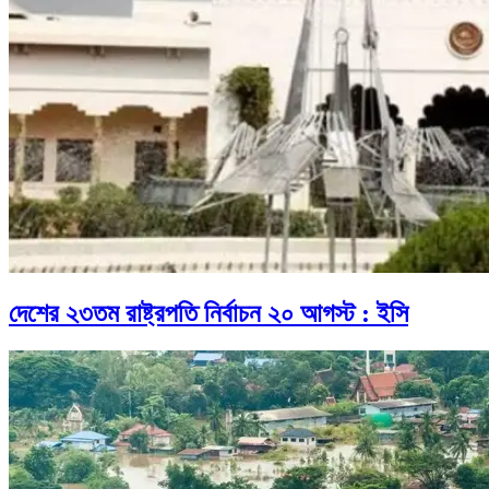
দেশের ২৩তম রাষ্ট্রপতি নির্বাচন ২০ আগস্ট : ইসি