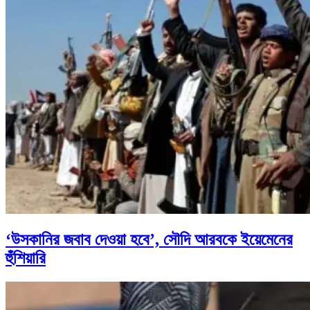
‘উসকানির জবাব দেওয়া হবে’, সৌদি আরবকে ইয়েমেনের
হুঁশিয়ারি