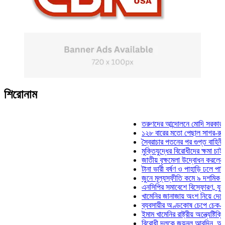
শিরোনাম
তরুণদের আন্দোলনে মোদি সরকার দুর্বল হয
১২৮ বারের মতো পেছাল সাগর-রুনি হত্যা
স্বৈরাচার পতনের পর গুপ্ত বাহিনীর আত্মপ্র
মুক্তিযুদ্ধের বিরোধীদের ক্ষমা চাইতে হবে: 
জাতীয় বৃক্ষমেলা উদ্বোধন করলেন প্রধানমন্
টানা ভারী বর্ষণ ও পাহাড়ি ঢলে পানিবন্দি চট
জুনে মূল্যস্ফীতি কমে ৯ দশমিক ১৬ শতা
এনসিপির সমাবেশে বিস্ফোরণ, যুবলীগের দ
খামেনির জানাজায় অংশ নিয়ে দেশে ফিরলে
ব্যবসায়ীর অণ্ডকোষ চেপে চেক-স্ট্যাম্পে
ইমাম খামেনির রাষ্ট্রীয় অন্ত্যেষ্টিক্রিয়ায়
বিরোধী দলকে জয়নুল আবদিন, আপনারা ৭