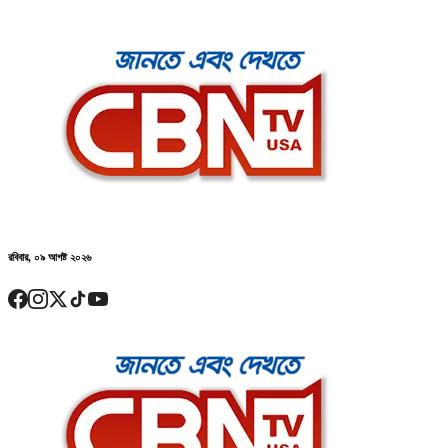
রবিবার, ০৯ আগষ্ট ২০২৬