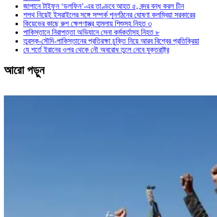
জাপানে টাইফুন ‘ডলফিন’-এর তাণ্ডবে আহত ৫, বন্দর বন্ধ করল চীন
শপথ নিয়েই ইসরাইলের সঙ্গে সম্পর্ক পুনর্গঠনের ঘোষণা কলম্বিয়া সরকারের
কিয়েভের কাছে রুশ ক্ষেপণাস্ত্র হামলায় শিশুসহ নিহত ৩
পাকিস্তানে নিরাপত্তা অভিযানে সেনা কর্মকর্তাসহ নিহত ৮
তুরস্ক-সৌদি-পাকিস্তানের প্রতিরক্ষা চুক্তি নিয়ে আরব বিশ্বের প্রতিক্রিয়া
যে শর্তে ইরানের ওপর থেকে নৌ অবরোধ তুলে নেবে যুক্তরাষ্ট্র
আরো পড়ুন