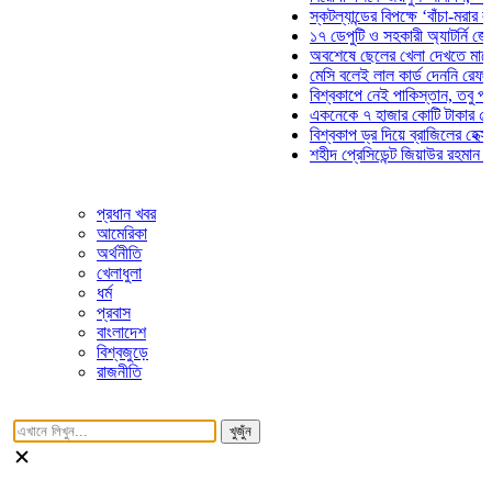
স্কটল্যান্ডের বিপক্ষে ‘বাঁচা-মরার লড়াইয়ে
১৭ ডেপুটি ও সহকারী অ্যাটর্নি জেনারেলে
অবশেষে ছেলের খেলা দেখতে মাঠে আসছ
মেসি বলেই লাল কার্ড দেননি রেফারি! ফাউ
বিশ্বকাপে নেই পাকিস্তান, তবু প্রতিটি 
একনেকে ৭ হাজার কোটি টাকার ৫ প্রকল্
বিশ্বকাপ ড্র দিয়ে ব্রাজিলের হেক্সা মিশন 
শহীদ প্রেসিডেন্ট জিয়াউর রহমান সমাধিতে 
প্রধান খবর
আমেরিকা
অর্থনীতি
খেলাধুলা
ধর্ম
প্রবাস
বাংলাদেশ
বিশ্বজুড়ে
রাজনীতি
খুজুঁন