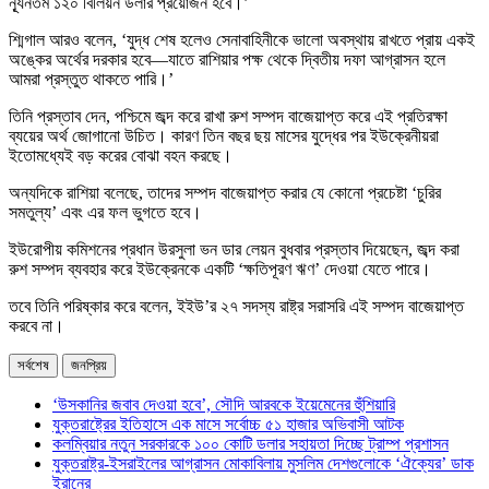
ন্যূনতম ১২০ বিলিয়ন ডলার প্রয়োজন হবে।’
শ্মিগাল আরও বলেন, ‘যুদ্ধ শেষ হলেও সেনাবাহিনীকে ভালো অবস্থায় রাখতে প্রায় একই
অঙ্কের অর্থের দরকার হবে—যাতে রাশিয়ার পক্ষ থেকে দ্বিতীয় দফা আগ্রাসন হলে
আমরা প্রস্তুত থাকতে পারি।’
তিনি প্রস্তাব দেন, পশ্চিমে জব্দ করে রাখা রুশ সম্পদ বাজেয়াপ্ত করে এই প্রতিরক্ষা
ব্যয়ের অর্থ জোগানো উচিত। কারণ তিন বছর ছয় মাসের যুদ্ধের পর ইউক্রেনীয়রা
ইতোমধ্যেই বড় করের বোঝা বহন করছে।
অন্যদিকে রাশিয়া বলেছে, তাদের সম্পদ বাজেয়াপ্ত করার যে কোনো প্রচেষ্টা ‘চুরির
সমতুল্য’ এবং এর ফল ভুগতে হবে।
ইউরোপীয় কমিশনের প্রধান উরসুলা ভন ডার লেয়ন বুধবার প্রস্তাব দিয়েছেন, জব্দ করা
রুশ সম্পদ ব্যবহার করে ইউক্রেনকে একটি ‘ক্ষতিপূরণ ঋণ’ দেওয়া যেতে পারে।
তবে তিনি পরিষ্কার করে বলেন, ইইউ’র ২৭ সদস্য রাষ্ট্র সরাসরি এই সম্পদ বাজেয়াপ্ত
করবে না।
সর্বশেষ
জনপ্রিয়
‘উসকানির জবাব দেওয়া হবে’, সৌদি আরবকে ইয়েমেনের হুঁশিয়ারি
যুক্তরাষ্ট্রের ইতিহাসে এক মাসে সর্বোচ্চ ৫১ হাজার অভিবাসী আটক
কলম্বিয়ার নতুন সরকারকে ১০০ কোটি ডলার সহায়তা দিচ্ছে ট্রাম্প প্রশাসন
যুক্তরাষ্ট্র-ইসরাইলের আগ্রাসন মোকাবিলায় মুসলিম দেশগুলোকে ‘ঐক্যের’ ডাক
ইরানের