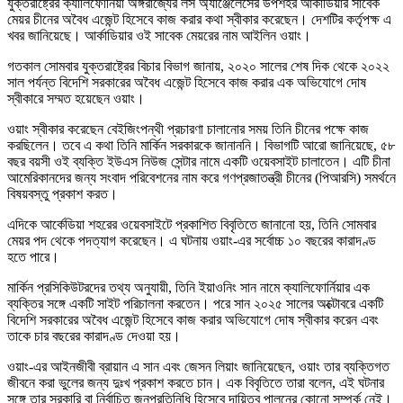
যুক্তরাষ্ট্রের ক্যালিফোর্নিয়া অঙ্গরাজ্যের লস অ্যাঞ্জেলেসের উপশহর আর্কাডিয়ার সাবেক
মেয়র চীনের অবৈধ এজেন্ট হিসেবে কাজ করার কথা স্বীকার করেছেন। দেশটির কর্তৃপক্ষ এ
খবর জানিয়েছে। আর্কাডিয়ার ওই সাবেক মেয়রের নাম আইলিন ওয়াং।
গতকাল সোমবার যুক্তরাষ্ট্রের বিচার বিভাগ জানায়, ২০২০ সালের শেষ দিক থেকে ২০২২
সাল পর্যন্ত বিদেশি সরকারের অবৈধ এজেন্ট হিসেবে কাজ করার এক অভিযোগে দোষ
স্বীকারে সম্মত হয়েছেন ওয়াং।
ওয়াং স্বীকার করেছেন বেইজিংপন্থী প্রচারণা চালানোর সময় তিনি চীনের পক্ষে কাজ
করছিলেন। তবে এ কথা তিনি মার্কিন সরকারকে জানাননি। বিভাগটি আরো জানিয়েছে, ৫৮
বছর বয়সী ওই ব্যক্তি ইউএস নিউজ সেন্টার নামে একটি ওয়েবসাইট চালাতেন। এটি চীনা
আমেরিকানদের জন্য সংবাদ পরিবেশনের নাম করে গণপ্রজাতন্ত্রী চীনের (পিআরসি) সমর্থনে
বিষয়বস্তু প্রকাশ করত।
এদিকে আর্কেডিয়া শহরের ওয়েবসাইটে প্রকাশিত বিবৃতিতে জানানো হয়, তিনি সোমবার
মেয়র পদ থেকে পদত্যাগ করেছেন। এ ঘটনায় ওয়াং-এর সর্বোচ্চ ১০ বছরের কারাদণ্ড
হতে পারে।
মার্কিন প্রসিকিউটরদের তথ্য অনুযায়ী, তিনি ইয়াওনিং সান নামে ক্যালিফোর্নিয়ার এক
ব্যক্তির সঙ্গে একটি সাইট পরিচালনা করতেন। পরে সান ২০২৫ সালের অক্টোবরে একটি
বিদেশি সরকারের অবৈধ এজেন্ট হিসেবে কাজ করার অভিযোগে দোষ স্বীকার করেন এবং
তাকে চার বছরের কারাদণ্ড দেওয়া হয়।
ওয়াং-এর আইনজীবী ব্রায়ান এ সান এবং জেসন লিয়াং জানিয়েছেন, ওয়াং তার ব্যক্তিগত
জীবনে করা ভুলের জন্য দুঃখ প্রকাশ করতে চান। এক বিবৃতিতে তারা বলেন, এই ঘটনার
সঙ্গে তার সরকারি বা নির্বাচিত জনপ্রতিনিধি হিসেবে দায়িত্ব পালনের কোনো সম্পর্ক নেই।