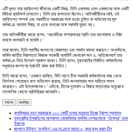
এটি মূলত তার ব্যক্তিগত জীবনের একটি বিষয়, তিনি একসময় এমন একজনের সঙ্গে একটি
মিডিয়া প্ল্যাটফর্ম চালাতেন। তিনি তার বাগদত্তা ছিলেন। আইনজীবীদের দাবি, ওই
ব্যক্তিগত সম্পর্ক এবং পরবর্তীতে সরকারের সঙ্গে হওয়া চুক্তি বা অভিযোগের মূল
কর্মকাণ্ড আলাদা বিষয়, যা একে অপরের সঙ্গে সরাসরি যুক্ত নয়।
তার আইনজীবীরা আরো বলেন, ‘আর্কেডিয়া সম্প্রদায়ের প্রতি তার ভালোবাসা ও নিষ্ঠা
কখনো বদলায়নি বা কমেনি।’
তারা জানান, তিনি স্থানীয় জনগণের বোঝাপড়া এবং সমর্থন কামনা করছেন। অন্যদিকে,
মার্কিন জাতীয় নিরাপত্তা বিষয়ক সহকারী অ্যাটর্নি জেনারেল জন এ. আইজেনবার্গ তার
কর্মকাণ্ড নিয়ে উদ্বেগ প্রকাশ করেন। তিনি বলেন, যুক্তরাষ্ট্রে নির্বাচিত কর্মকর্তাদের
শুধুমাত্র জনগণের স্বার্থেই কাজ করা উচিত।
তিনি আরো বলেন, ‘একজন ব্যক্তি, যিনি আগে চীনা সরকারি কর্মকর্তাদের কাছ থেকে
নির্দেশনা পেয়েছেন বলে অভিযোগ রয়েছে, তিনি জনআস্থার পদে দায়িত্ব পালন
করেছেন। এটা উদ্বেগজনক।’ এদিকে, চীনের দূতাবাস এ বিষয়ে মন্তব্যের অনুরোধে
তাৎক্ষণিক কোনো প্রতিক্রিয়া জানায়নি।
সর্বশেষ
জনপ্রিয়
কলম্বিয়ার নতুন সরকারকে ১০০ কোটি ডলার সহায়তা দিচ্ছে ট্রাম্প প্রশাসন
যুক্তরাষ্ট্র-ইসরাইলের আগ্রাসন মোকাবিলায় মুসলিম দেশগুলোকে ‘ঐক্যের’ ডাক
ইরানের
জাপানে টাইফুন ‘ডলফিন’-এর তাণ্ডবে আহত ৫, বন্দর বন্ধ করল চীন