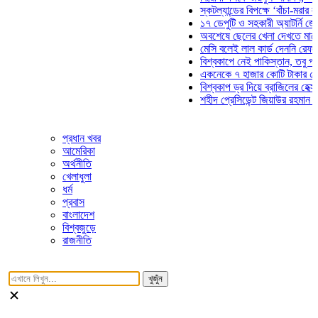
স্কটল্যান্ডের বিপক্ষে ‘বাঁচা-মরার লড়াইয়
১৭ ডেপুটি ও সহকারী অ্যাটর্নি জেনারেল
অবশেষে ছেলের খেলা দেখতে মাঠে আসছ
মেসি বলেই লাল কার্ড দেননি রেফারি! ফাউ
বিশ্বকাপে নেই পাকিস্তান, তবু প্রতিটি
একনেকে ৭ হাজার কোটি টাকার ৫ প্রকল্
বিশ্বকাপ ড্র দিয়ে ব্রাজিলের হেক্সা মিশন 
শহীদ প্রেসিডেন্ট জিয়াউর রহমান সমাধিতে
প্রধান খবর
আমেরিকা
অর্থনীতি
খেলাধুলা
ধর্ম
প্রবাস
বাংলাদেশ
বিশ্বজুড়ে
রাজনীতি
খুজুঁন