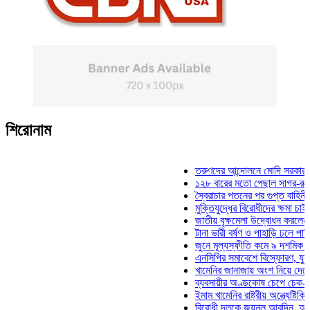
শিরোনাম
তরুণদের আন্দোলনে মোদি সরকার দুর্বল হয
১২৮ বারের মতো পেছাল সাগর-রুনি হত্যা
স্বৈরাচার পতনের পর গুপ্ত বাহিনীর আত্মপ্র
মুক্তিযুদ্ধের বিরোধীদের ক্ষমা চাইতে হবে: 
জাতীয় বৃক্ষমেলা উদ্বোধন করলেন প্রধানমন
টানা ভারী বর্ষণ ও পাহাড়ি ঢলে পানিবন্দি চট
জুনে মূল্যস্ফীতি কমে ৯ দশমিক ১৬ শত
এনসিপির সমাবেশে বিস্ফোরণ, যুবলীগের দ
খামেনির জানাজায় অংশ নিয়ে দেশে ফিরলে
ব্যবসায়ীর অণ্ডকোষ চেপে চেক-স্ট্যাম্পে
ইমাম খামেনির রাষ্ট্রীয় অন্ত্যেষ্টিক্রিয়ায়
বিরোধী দলকে জয়নুল আবদিন, আপনারা ৭