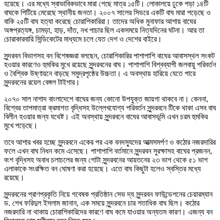
হয়েছে। এর মধ্যে স্বাভাবিকভাবে মারা গেছে মাত্র ১৫টি। লোকালয়ে ঢুকে পড়া ১৪টি
বাঘকে পিটিয়ে মেরেছে স্থানীয় জনতা। ২০০৭ সালের সিডরে একটি বাঘ মারা পড়েছে ও
বাকি ২৫টি বাঘ হত্যা করেছে চোরাশিকারিরা। তাদের অধিক মুনাফার আশায় বাঘের
অঙ্গপ্রত্যঙ্গ, চামড়া, হাড়, দাঁত, নখ পাচার ছিল একসময়ে নিত্যদিনের ঘটনা। আর তা
চোরাকারবারি সিন্ডিকেটের মাধ্যমে চলে যেত দেশ ও দেশের বাইরে।
সুন্দরবন বিভাগসহ বন বিশেষজ্ঞরা বলছেন, চোরাশিকারির পাশাপাশি বাঘের আবাসস্থল সংকট
হওয়ার কারণেও হুমকির মুখে রয়েছে সুন্দরবনের বাঘ। পাশাপাশি বিশ্বব্যাপী জলবায়ু পরিবর্তন
ও বৈশ্বিক উষ্ণায়নে বাড়ছে সমুদ্রপৃষ্ঠের উচ্চতা। এ অবস্থায় হারিয়ে যেতে পারে
সুন্দরবনের রয়েল বেঙ্গল টাইগার।
২০৭০ সাল নাগাদ বাংলাদেশে বাঘের জন্য কোনো উপযুক্ত জায়গা থাকবে না। কেননা,
বিশ্বের তাপমাত্রা ক্রমাগত বৃদ্ধিসহ উল্লেখযোগ্য পরিবর্তন সুন্দরবনে টিকে থাকা এসব বাঘ
বিলীন হওয়ার জন্য যথেষ্ট। এই অবস্থায় সুন্দরবনে বাঘের আবাসভূমি এখন চরম হুমকির
মুখে পড়েছে।
তবে আশার খবর হচ্ছে সুন্দরবনে একের পর এক বনদস্যুদের আত্মসমর্পণ ও কঠোর নজরদারির
ফলে এখন বাঘ নিধন কমে এসেছে। পাশাপাশি বর্তমানে সুন্দরবন সুরক্ষাসহ বাঘের প্রজনন,
বংশ বৃদ্ধিসহ অবাধ চলাচলের জন্য গোটা সুন্দরবনের আয়তনের ২৩ ভাগ থেকে ৫১ ভাগ
এলাকাকে সংরক্ষিত বন ঘোষণা করা হয়েছে। এতে বাঘ কিছুটা হলেও স্বস্তির মধ্যে
রয়েছে।
সুন্দরবনের প্রাণপ্রকৃতি নিয়ে গবেষক প্রতিষ্ঠান সেভ দ্য সুন্দরবন ফাউন্ডেশনের চেয়ারম্যান
ড. শেখ ফরিদুল ইসলাম জানান, এক সময়ে সুন্দরবনে চার শতাধিক বাঘ ছিল। কঠোর
নজরদারি না থাকায় চোরাশিকারিদের কারণে বাঘ কমে যাওয়ার অন্যতম কারণ। এজন্য বন