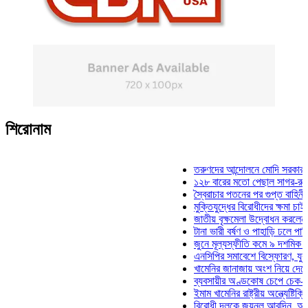
শিরোনাম
তরুণদের আন্দোলনে মোদি সরকার দুর্বল হয
১২৮ বারের মতো পেছাল সাগর-রুনি হত্যা
স্বৈরাচার পতনের পর গুপ্ত বাহিনীর আত্মপ্র
মুক্তিযুদ্ধের বিরোধীদের ক্ষমা চাইতে হবে: 
জাতীয় বৃক্ষমেলা উদ্বোধন করলেন প্রধানমন
টানা ভারী বর্ষণ ও পাহাড়ি ঢলে পানিবন্দি চট
জুনে মূল্যস্ফীতি কমে ৯ দশমিক ১৬ শত
এনসিপির সমাবেশে বিস্ফোরণ, যুবলীগের দ
খামেনির জানাজায় অংশ নিয়ে দেশে ফিরলে
ব্যবসায়ীর অণ্ডকোষ চেপে চেক-স্ট্যাম্পে
ইমাম খামেনির রাষ্ট্রীয় অন্ত্যেষ্টিক্রিয়ায়
বিরোধী দলকে জয়নুল আবদিন, আপনারা ৭