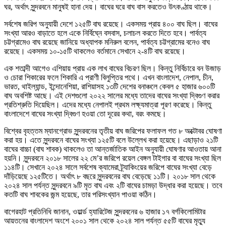
ঘর, অর্থাৎ সুন্দরবনে মানুষই হানা দেয়। বাঘের ঘরে বাঘ বাস করতেও উৎকণ্ঠায় থাকে।
সর্বশেষ জরিপ অনুযায়ী দেশে ১২৫টি বাঘ রয়েছে। একসময় প্রায় ৪০০ বাঘ ছিল। বাঘের
সংখ্যা আরও বাড়াতে হলে একে নির্বিঘ্নে বসবাস, চলাচল করতে দিতে হবে। পার্বত্য
চট্টগ্রামেও বাঘ রয়েছে জানিয়ে অধ্যাপক মনিরুল বলেন, পার্বত্য চট্টগ্রামের বনেও বাঘ
রয়েছে। একসময় ১০-১৫টি থাকলেও বর্তমানে সেখানে ২-৪টি বাঘ রয়েছে।
এক শতাব্দী আগেও এশিয়ায় প্রায় এক লাখ বাঘের বিচরণ ছিল। কিন্তু নির্বিচারে বন উজাড়
ও চোরা শিকারের ফলে শিকারি এ প্রাণী বিলুপ্তির পথে। এখন বাংলাদেশ, নেপাল, চীন,
ভারত, থাইল্যান্ড, ইন্দোনেশিয়া, রাশিয়াসহ ১৩টি দেশের বনাঞ্চলে কেবল ৫ হাজার ৬০০টি
বাঘ অবশিষ্ট আছে। এই দেশগুলো ২০২২ সালের মধ্যে তাদের বাঘের সংখ্যা দ্বিগুণ করার
প্রতিশ্রুতি দিয়েছিল। এদের মধ্যে নেপালই প্রথম লক্ষ্যমাত্রা পূরণ করেছে। কিন্তু
বাংলাদেশে বাঘের সংখ্যা দ্বিগুণ হওয়া তো দূরের কথা, বরং কমছে।
বিশ্বের বৃহত্তম ম্যানগ্রোভ সুন্দরবনের তৃতীয় বাঘ জরিপের ফলাফল গত ৮ অক্টোবর ঘোষণা
করা হয়। এতে সুন্দরবনে বাঘের সংখ্যা ১২৫টি বলে উল্লেখ করা হয়েছে। এছাড়াও ২১টি
বাঘের বাচ্চা (বাঘ শাবক) থাকলেও তা আন্তর্জাতিক আইন অনুযায়ী ঘোষণার আওতায় আনা
হয়নি। সুন্দরবনে ২০১৮ সালের ২২ মে’র জরিপে রয়েল বেঙ্গল টাইগার বা বাঘের সংখ্যা ছিল
১১৪টি। সেখানে ২০২৪ সালে সর্বশেষ ক্যামেরা ট্র্যাকিংয়ের জরিপে বাঘের সংখ্যা বেড়ে
দাঁড়িয়েছে ১২৫টিতে। অর্থাৎ ৮ বছরে সুন্দরবনের বাঘ বেড়েছে ১১টি। ২০১৮ সাল থেকে
২০২৪ সাল পর্যন্ত সুন্দরবনে ৯টি মৃত বাঘ এবং ২টি বাঘের চামড়া উদ্ধার করা হয়েছে। তবে
কতটি বাঘ শাবকের জন্ম হয়েছে, তার পরিসংখ্যান পাওয়া কঠিন।
বাগেরহাট প্রতিনিধি জানান, ওয়ার্ল্ড হ্যারিটেজ সুন্দরবনের ৬ হাজার ১৭ বর্গকিলোমিটার
আয়তনের বাংলাদেশ অংশে ২০০১ সাল থেকে ২০২৪ সাল পর্যন্ত ৫৫টি বাঘের মৃত্যু