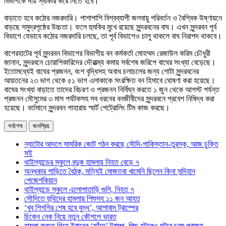
বিভাগকে দায় স্বীকার করে নিতে হবে।
বাড়াতে হবে কঠোর নজরদারি। পাশাপাশি বিশ্বব্যাপী জলবায়ু পরিবর্তন ও বৈশ্বিক উষ্ণায়নে
বাড়ছে সমুদ্রপৃষ্ঠের উচ্চতা। ফলে হুমকির মুখে রয়েছে সুন্দরবনের বাঘ। এখন সুন্দরবন পূর্ব
বিভাগে যেভাবে কঠোর নজরদারি চলছে, তা পূর্ব বিভাগেও চালু থাকলে বাঘ নিরাপদ থাকবে।
বাগেরহাটের পূর্ব সুন্দরবন বিভাগের বিভাগীয় বন কর্মকর্তা মোহম্মদ রেজাউল করিম চৌধুরী
জানান, সুন্দরবনে চোরাশিকারিদের দৌরাত্ম্য কমায় সর্বশেষ জরিপে বাঘের সংখ্যা বেড়েছে।
ইতোমধ্যেই বাঘের প্রজনন, বংশ বৃদ্ধিসহ অবাধ চলাচলের জন্য গোটা সুন্দরবনের
আয়তনের ২৩ ভাগ থেকে ৫১ ভাগ এলাকাকে সংরক্ষিত বন হিসাবে ঘোষণা করা হয়েছে।
বাঘের সংখ্যা বাড়াতে তাদের বিচরণ ও প্রজনন নির্বিঘ্ন করতে ১ জুন থেকে আগস্ট পর্যন্ত
প্রজনন মৌসুমের ৩ মাস পর্যটকসহ সব ধরনের বনজীবীদের সুন্দরবনে প্রবেশ নিষিদ্ধ করা
হয়েছে। বর্তমানে সুন্দরবন পাহারায় স্মার্ট পেট্রোলিং টিম কাজ করছে।
সর্বশেষ
জনপ্রিয়
ন্যাটোর আদলে সামরিক জোট গঠন করছে সৌদি-পাকিস্তান-তুরস্ক, আজ চুক্তি
সই
থাইল্যান্ডের স্কুলে বন্দুক হামলায় নিহত বেড়ে ৭
অন্ধকার গাড়িতে বৈঠক, সত্যিই মোজতবা খামেনি ছিলেন কিনা সন্দিহান
পেজেশকিয়ান
থাইল্যান্ডে স্কুলে এলোপাতাড়ি গুলি, নিহত ৭
সৌদিতে হুথিদের হামলায় শিশুসহ ১১ জন আহত
‘খুব শিগগির শেষ হবে যুদ্ধ’, আশাবাদ ট্রাম্পের
চিকেন নেক নিয়ে নতুন কৌশলে ভারত
হামলা করতে গিয়ে ইরানের ‘ফাঁদে’ ট্রাম্প, পিছু হটলেও ঘটবে চরম পরাজয়