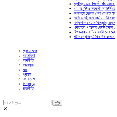
স্কটল্যান্ডের বিপক্ষে ‘বাঁচা-মরার লড়াইয়
১৭ ডেপুটি ও সহকারী অ্যাটর্নি জেনারেল
অবশেষে ছেলের খেলা দেখতে মাঠে আসছ
মেসি বলেই লাল কার্ড দেননি রেফারি! ফাউ
বিশ্বকাপে নেই পাকিস্তান, তবু প্রতিটি
একনেকে ৭ হাজার কোটি টাকার ৫ প্রকল্
বিশ্বকাপ ড্র দিয়ে ব্রাজিলের হেক্সা মিশন 
শহীদ প্রেসিডেন্ট জিয়াউর রহমান সমাধিতে
প্রধান খবর
আমেরিকা
অর্থনীতি
খেলাধুলা
ধর্ম
প্রবাস
বাংলাদেশ
বিশ্বজুড়ে
রাজনীতি
খুজুঁন