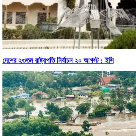
দেশের ২৩তম রাষ্ট্রপতি নির্বাচন ২০ আগস্ট : ইসি