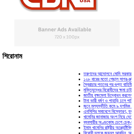
শিরোনাম
তরুণদের আন্দোলনে মোদি সরকার দুর্বল হয়
১২৮ বারের মতো পেছাল সাগর-রুনি হত্যা
স্বৈরাচার পতনের পর গুপ্ত বাহিনীর আত্মপ্র
মুক্তিযুদ্ধের বিরোধীদের ক্ষমা চাইতে হবে: ম
জাতীয় বৃক্ষমেলা উদ্বোধন করলেন প্রধানমন্
টানা ভারী বর্ষণ ও পাহাড়ি ঢলে পানিবন্দি চট্
জুনে মূল্যস্ফীতি কমে ৯ দশমিক ১৬ শতা
এনসিপির সমাবেশে বিস্ফোরণ, যুবলীগের দু
খামেনির জানাজায় অংশ নিয়ে দেশে ফিরলেন
ব্যবসায়ীর অণ্ডকোষ চেপে চেক-স্ট্যাম্পে 
ইমাম খামেনির রাষ্ট্রীয় অন্ত্যেষ্টিক্রিয়ায় 
বিরোধী দলকে জয়নুল আবদিন, আপনারা ৭