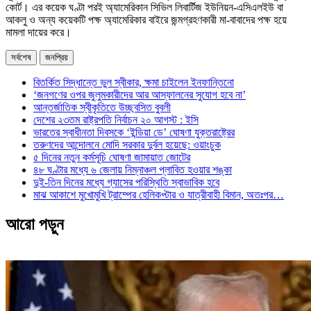
কোর্ট। এর কয়েক ঘণ্টা পরই অ্যামেরিকান সিভিল লিবার্টিজ ইউনিয়ন-এসিএলইউ বা
আকলু ও অন্য কয়েকটি পক্ষ অ্যামেরিকার বাইরে জন্মগ্রহণকারী মা-বাবাদের পক্ষ হয়ে
মামলা দায়ের করে।
সর্বশেষ
জনপ্রিয়
বিতর্কিত সিদ্ধান্তে ভুল স্বীকার, ক্ষমা চাইলেন ইনফান্তিনো
‘জনগণের ওপর জুলুমকারীদের আর আস্ফালনের সুযোগ হবে না’
আন্তর্জাতিক স্বীকৃতিতে উচ্ছ্বসিত বুবলী
দেশের ২৩তম রাষ্ট্রপতি নির্বাচন ২০ আগস্ট : ইসি
ভারতের স্বাধীনতা দিবসকে ‘ইন্ডিয়া ডে’ ঘোষণা যুক্তরাষ্ট্রের
তরুণদের আন্দোলনে মোদি সরকার দুর্বল হয়েছে: ওয়াংচুক
৫ দিনের নতুন কর্মসূচি ঘোষণা জামায়াত জোটের
৪৮ ঘণ্টার মধ্যে ৬ জেলায় নিম্নাঞ্চল প্লাবিত হওয়ার শঙ্কা
দুই-তিন দিনের মধ্যে গ্যাসের পরিস্থিতি স্বাভাবিক হবে
মাঝ আকাশে মুখোমুখি ট্রাম্পের হেলিকপ্টার ও যাত্রীবাহী বিমান, অতঃপর…
আরো পড়ুন