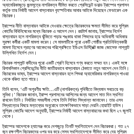
অ্যামেরিকাজুড়ে জন্মসূত্রে নাগরিকত্ব সীমিত করতে প্রেসিডেন্ট ডনাল্ড ট্রাম্পের প্রশাসন
কর্তৃক তার নির্বাহী আদেশ বাস্তবায়ন বৃহস্পতিবার আবার আটকে দিয়েছেন ফেডারেল এক
বিচারক।
ট্রাম্পের নীতি বাস্তবায়ন আটকে দেওয়ার ক্ষেত্রে বিচারকদের ক্ষমতা সীমিত করে সুপ্রিম
কোর্টের বিধিনিষেধের মধ্যে বিচারক এ আদেশ দেন। রয়টার্স জানায়, ট্রাম্পের নির্দেশ
বাস্তবায়ন হলে নাগরিকত্ব ঝুঁকিতে পড়ার শঙ্কায় থাকা শিশুদের হয়ে অভিবাসী অধিকার
সুরক্ষা কর্মীরা একটি মামলা করেন। সে মামলাটিকে পুরো একটি গোষ্ঠীর প্রতিনিধিত্বকারী
মামলা হিসেবে গ্রহণের আবেদনের পরিপ্রেক্ষিতে ইউএস ডিস্ট্রিক্ট জাজ জোসেফ লাপ্লান্ট
উল্লিখিত নির্দেশ দেন।
বিচারক লাপ্লান্ট বাদীদের পুরো একটি শ্রেণি হিসেবে গণ্য করতে সম্মত হন। একই সঙ্গে
রিপাবলিকান প্রেসিডেন্টের নীতি জাতীয়ভাবে বাস্তবায়ন ঠেকাতে নতুন আদেশ দেন তিনি।
বিচারকের ভাষ্য, ট্রাম্পের আদেশ বাস্তবায়ন হলে শিশুরা অ্যামেরিকার নাগরিকত্ব পাওয়া
থেকে বঞ্চিত হতে পারে।
তিনি বলেন, ‘এটি অপূরণীয় ক্ষতি…এটি (নাগরিকত্ব) পৃথিবীতে বিদ্যমান সবচেয়ে বড়
সুবিধা।’ বিচারক জানান, ট্রাম্প প্রশাসনের আপিলের জন্য আদেশ সাত দিন স্থগিত
রাখবেন তিনি। নির্ধারিত সময়সীমা শেষে তিনি লিখিত সিদ্ধান্ত জানাবেন। তার এসব
সিদ্ধান্তের বিষয়ে মন্তব্যের অনুরোধে তাৎক্ষণিকভাবে সাড়া দেয়নি হোয়াইট হাউস।
সুপ্রিম কোর্টের আদেশ অনুযায়ী, ট্রাম্পের নির্বাহী আদেশ বাস্তবায়নের কথা ছিল ২৭ জুলাই
থেকে।
ট্রাম্পের আদেশকে চ্যালেঞ্জ করে দেশজুড়ে তিনটি স্থগিতাদেশ দেন বিচারকরা। গত ২৭
জুন রক্ষণশীল বিচারকদের ওপর ভর করে সেসব স্থগিতাদেশকে সীমিত করে দেয় সুপ্রিম