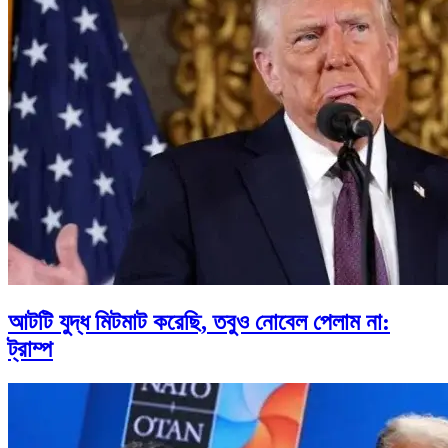
আটটি যুদ্ধ মিটমাট করেছি, তবুও নোবেল পেলাম না:
ট্রাম্প