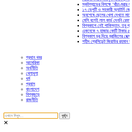
স্কটল্যান্ডের বিপক্ষে ‘বাঁচা-মরার লড়াইয়ে
১৭ ডেপুটি ও সহকারী অ্যাটর্নি জেনারেলে
অবশেষে ছেলের খেলা দেখতে মাঠে আসছে
মেসি বলেই লাল কার্ড দেননি রেফারি! ফাউ
বিশ্বকাপে নেই পাকিস্তান, তবু প্রতিটি 
একনেকে ৭ হাজার কোটি টাকার ৫ প্রকল্প
বিশ্বকাপ ড্র দিয়ে ব্রাজিলের হেক্সা মিশন শ
শহীদ প্রেসিডেন্ট জিয়াউর রহমান সমাধিতে 
প্রধান খবর
আমেরিকা
অর্থনীতি
খেলাধুলা
ধর্ম
প্রবাস
বাংলাদেশ
বিশ্বজুড়ে
রাজনীতি
খুজুঁন