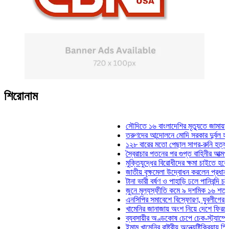
শিরোনাম
সৌদিতে ১৬ বাংলাদেশির মৃত্যুতে জামায়াতের
তরুণদের আন্দোলনে মোদি সরকার দুর্বল হয়েছে:
১২৮ বারের মতো পেছাল সাগর-রুনি হত্যা মাম
স্বৈরাচার পতনের পর গুপ্ত বাহিনীর আত্মপ্রকাশ: 
মুক্তিযুদ্ধের বিরোধীদের ক্ষমা চাইতে হবে: মুক্ত
জাতীয় বৃক্ষমেলা উদ্বোধন করলেন প্রধানমন্ত্রী
টানা ভারী বর্ষণ ও পাহাড়ি ঢলে পানিবন্দি চট্টগ্রা
জুনে মূল্যস্ফীতি কমে ৯ দশমিক ১৬ শতাংশ
এনসিপির সমাবেশে বিস্ফোরণ, যুবলীগের দুই নে
খামেনির জানাজায় অংশ নিয়ে দেশে ফিরলেন স্প
ব্যবসায়ীর অণ্ডকোষ চেপে চেক-স্ট্যাম্পে স্বা
ইমাম খামেনির রাষ্ট্রীয় অন্ত্যেষ্টিক্রিয়ায় স্পি