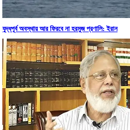
যুদ্ধপূর্ব অবস্থায় আর ফিরবে না হরমুজ প্রণালি: ইরান