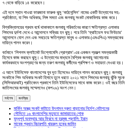
৭ থেকে বাড়িয়ে ১৪ করেছেন।
এই দলে স্থান পাওয়া ফারজানা ফারুক ঝুমু ‘কাঠপেন্সিল’ নামের একটি উদ্যোগের সহ-
প্রতিষ্ঠাতা, যা শিশু অধিকার, লিঙ্গ সমতা এবং জলবায়ু সংকট মোকাবিলায় কাজ করে।
বিশ্ববিদ্যালয়ের প্রথম বর্ষে থাকাকালে জলবায়ু পরিবর্তনের কারণে ক্ষতিগ্রস্ত এলাকার
শিশুদের দুর্দশা দেখে এ আন্দোলনে সক্রিয় হন ঝুমু। পরে তিনি ‘ফ্রাইডেস ফর ফিউচার’
আন্দোলনে যোগ দেন এবং সবচেয়ে ক্ষতিগ্রস্ত মানুষ ও এলাকার (এমএপিএ) সমন্বয়কের
দায়িত্ব পালন করেন।
বর্তমানে ‘পিপলস ক্লাইমেট ডিপ্লোমেসি প্রোগ্রাম’-এর একজন প্রকল্প সমন্বয়কারী
হিসেবে কাজ করছেন ঝুমু। এ উদ্যোগের মাধ্যমে বৈশ্বিক জলবায়ু আলোচনায়
কার্যকরভাবে অংশগ্রহণের জন্য তরুণ জলবায়ু কর্মীদের প্রশিক্ষণ ও সহায়তা দেওয়া হয়।
এ আগে ইউনিসেফ বাংলাদেশের যুব দূত হিসেবেও দায়িত্ব পালন করেছেন ঝুমু। জলবায়ু
সংকটকে শিশু অধিকার সংকট হিসাবে তুলে ধরতে ২০২১ সালে শিশুদের জলবায়ু ঝুঁকি সূচক
(সিসিআরআই) প্রতিবেদন প্রকাশে তিনি ইউনিসেফের সাথে কাজ করেন। ওই বছর তিনি
জাতিসংঘের জলবায়ু সম্মেলনেও (কপ২৬) অংশ নেন।
সর্বশেষ
জনপ্রিয়
মার্কিন অস্ত্র সংকট কাটাতে উৎপাদন দ্রুত বাড়ানোর নির্দেশ পেন্টাগনের
সৌদিতে ১৬ বাংলাদেশির মৃত্যুতে জামায়াতের শোক
যুদ্ধপূর্ব অবস্থায় আর ফিরবে না হরমুজ প্রণালি: ইরান
সাবেক প্রধান বিচারপতি খায়রুল হকের জামিন