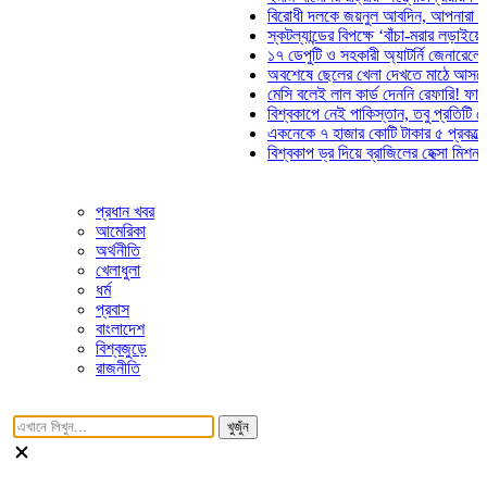
বিরোধী দলকে জয়নুল আবদিন, আপনারা ৭১ সা
স্কটল্যান্ডের বিপক্ষে ‘বাঁচা-মরার লড়াইয়ে’ মা
১৭ ডেপুটি ও সহকারী অ্যাটর্নি জেনারেলের পদ
অবশেষে ছেলের খেলা দেখতে মাঠে আসছেন ভ
মেসি বলেই লাল কার্ড দেননি রেফারি! ফাউল নিয়
বিশ্বকাপে নেই পাকিস্তান, তবু প্রতিটি গোলে
একনেকে ৭ হাজার কোটি টাকার ৫ প্রকল্পের অ
বিশ্বকাপ ড্র দিয়ে ব্রাজিলের হেক্সা মিশন শুরু
প্রধান খবর
আমেরিকা
অর্থনীতি
খেলাধুলা
ধর্ম
প্রবাস
বাংলাদেশ
বিশ্বজুড়ে
রাজনীতি
খুজুঁন