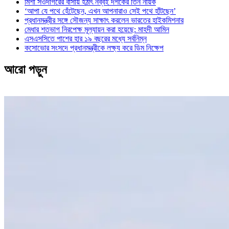
মিশা সওদাগরের বাসায় হঠাৎ নব্বই দশকের তিন নায়ক
‘আপা যে পথে হেঁটেছেন, এখন আপনারাও সেই পথে হাঁটছেন’
প্রধানমন্ত্রীর সঙ্গে সৌজন্য সাক্ষাৎ করলেন ভারতের হাইকমিশনার
মেধার শতভাগ নিরপেক্ষ মূল্যায়ন করা হয়েছে: মাহদী আমিন
এসএসসিতে পাশের হার ১৯ বছরের মধ্যে সর্বনিম্ন
কসোভোর সংসদে প্রধানমন্ত্রীকে লক্ষ্য করে ডিম নিক্ষেপ
আরো পড়ুন