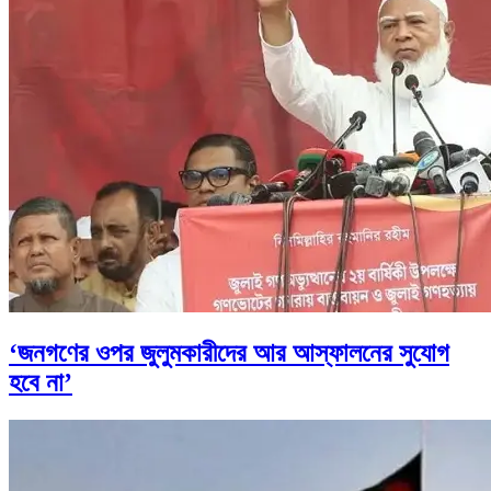
‘জনগণের ওপর জুলুমকারীদের আর আস্ফালনের সুযোগ
হবে না’