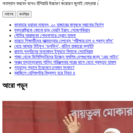
অবস্থান করবেন বলেও হুঁশিয়ারি উচ্চারণ করেছেন জুলাই যোদ্ধারা।
সর্বশেষ
জনপ্রিয়
কানাডায় ভয়াবহ দাবানল, ২০ হাজারের মানুষকে সরানোর নির্দেশ
যুক্তরাষ্ট্রকে কোনো ছাড় দেয়নি ইরান: পেজেশকিয়ান
সৌদির আরামকো শোধনাগারে ড্রোন হামলা
ভারতে শিক্ষার্থীদের আত্মহত্যার নেপথ্যে ‘পরীক্ষার চাপ ও প্রশ্ন ফাঁস’
ধেয়ে আসছে টাইফুন ‘ডলফিন’, বাতিল হাজারো ফ্লাইট
রাফাহ পুনর্গঠনের অনুমোদন ইস্যুতে বিপাকে নেতানিয়াহু
গাজা থেকে ফিলিস্তিনিদের উচ্ছেদ মুসলিম দেশগুলোর জন্য ‘রেড লাইন’
অস্ত্র হস্তান্তরসহ শান্তি পরিকল্পনার পরের ধাপে যেতে প্রস্তুত হামাস
গৃহযুদ্ধে গড়াবে ইয়েমেনে চলমান সংঘাত?
ব্রাজিলে হেলিকপ্টার বিধ্বস্ত হয়ে নিহত ৪
আরো পড়ুন