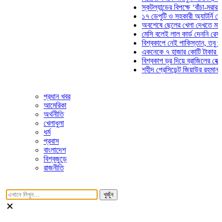
স্কটল্যান্ডের বিপক্ষে ‘বাঁচা-মরার লড়াই
১৭ ডেপুটি ও সহকারী অ্যাটর্নি জেনারে
অবশেষে ছেলের খেলা দেখতে মাঠে আস
মেসি বলেই লাল কার্ড দেননি রেফারি! ফ
বিশ্বকাপে নেই পাকিস্তান, তবু প্রতিট
একনেকে ৭ হাজার কোটি টাকার ৫ প্রকল
বিশ্বকাপ ড্র দিয়ে ব্রাজিলের হেক্সা মিশন
শহীদ প্রেসিডেন্ট জিয়াউর রহমান সমাধিত
প্রধান খবর
আমেরিকা
অর্থনীতি
খেলাধুলা
ধর্ম
প্রবাস
বাংলাদেশ
বিশ্বজুড়ে
রাজনীতি
খুজুঁন