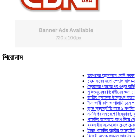
শিরোনাম
তরুণদের আন্দোলনে মোদি সরকার দুর্বল হ
১২৮ বারের মতো পেছাল সাগর-রুনি হত্
স্বৈরাচার পতনের পর গুপ্ত বাহিনীর আত্মপ
মুক্তিযুদ্ধের বিরোধীদের ক্ষমা চাইতে হবে
জাতীয় বৃক্ষমেলা উদ্বোধন করলেন প্রধানম
টানা ভারী বর্ষণ ও পাহাড়ি ঢলে পানিবন্দি চ
জুনে মূল্যস্ফীতি কমে ৯ দশমিক ১৬ শ
এনসিপির সমাবেশে বিস্ফোরণ, যুবলীগের 
খামেনির জানাজায় অংশ নিয়ে দেশে ফিরল
ব্যবসায়ীর অণ্ডকোষ চেপে চেক-স্ট্যাম্
ইমাম খামেনির রাষ্ট্রীয় অন্ত্যেষ্টিক্রিয়
বিরোধী দলকে জয়নুল আবদিন, আপনারা 