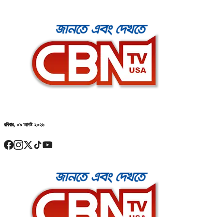
রবিবার, ০৯ আগষ্ট ২০২৬