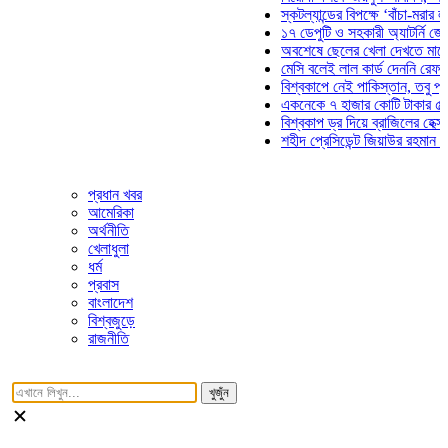
স্কটল্যান্ডের বিপক্ষে ‘বাঁচা-মরার লড়াইয়ে
১৭ ডেপুটি ও সহকারী অ্যাটর্নি জেনারেলে
অবশেষে ছেলের খেলা দেখতে মাঠে আসছে
মেসি বলেই লাল কার্ড দেননি রেফারি! ফাউল
বিশ্বকাপে নেই পাকিস্তান, তবু প্রতিটি 
একনেকে ৭ হাজার কোটি টাকার ৫ প্রকল্প
বিশ্বকাপ ড্র দিয়ে ব্রাজিলের হেক্সা মিশন শ
শহীদ প্রেসিডেন্ট জিয়াউর রহমান সমাধিতে 
প্রধান খবর
আমেরিকা
অর্থনীতি
খেলাধুলা
ধর্ম
প্রবাস
বাংলাদেশ
বিশ্বজুড়ে
রাজনীতি
খুজুঁন