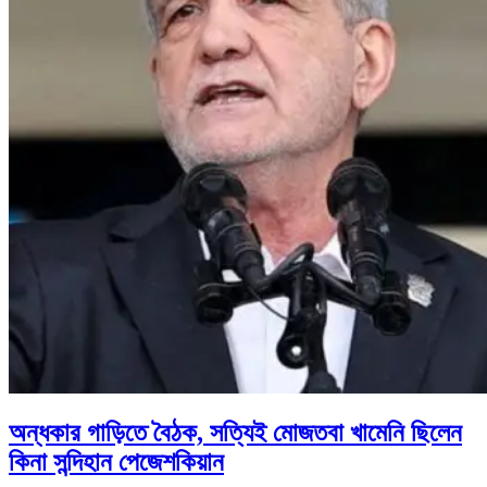
অন্ধকার গাড়িতে বৈঠক, সত্যিই মোজতবা খামেনি ছিলেন
কিনা সন্দিহান পেজেশকিয়ান