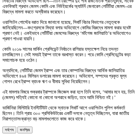
সিবার্টের বিরুদ্ধে অভিযোগ ছিল—তিনি ট্রাম্পের দুই শীর্ষ রাজনৈতিক প্রতিদ্বন্দ্বী, সাবেক
এফবিআই প্রধান জেমস কোমি এবং নিউইয়র্কের অ্যাটর্নি জেনারেল লেটিটিয়া জেমস–এর
বিরুদ্ধে মামলা করতে অস্বীকার করেছেন।
ওয়াশিংটন পোস্টের বরাত দিয়ে জানানো হয়েছে, সিবার্ট বিচার বিভাগের নেতৃত্বকে
জানিয়েছিলেন—কংগ্রেসকে মিথ্যা বলার অভিযোগে কোমির বিরুদ্ধে মামলা করার যথেষ্ট
প্রমাণ নেই। একইভাবে লেটিটিয়া জেমসের বিরুদ্ধে ‘মর্টগেজ জালিয়াতি’র অভিযোগেও
প্রমাণ পাওয়া যায়নি।
কোমি ২০১৬ সালের মার্কিন প্রেসিডেন্ট নির্বাচনে রাশিয়ার হস্তক্ষেপ নিয়ে তদন্ত
চালাচ্ছিলেন। সেই সময়ই ট্রাম্প তাকে বরখাস্ত করেন। পরে কোমি প্রেসিডেন্টের কড়া
সমালোচক হয়ে ওঠেন।
অন্যদিকে, লেটিটিয়া জেমস ট্রাম্প এবং তার কোম্পানির বিরুদ্ধে আর্থিক জালিয়াতির
অভিযোগে ৪৬৪ মিলিয়ন ডলারের মামলা করেছেন। অভিযোগ, সম্পদের প্রকৃত মূল্য
গোপন রেখে ট্রাম্প ব্যাংক ঋণ ও বীমায় সুবিধা নিয়েছিলেন।
এই মামলার বিষয়ে শুক্রবার ট্রাম্পকে জিজ্ঞেস করা হলে তিনি বলেন, ‘আমার মনে হয়, তিনি
(জেমস) সত্যিই কোনো না কোনো অপরাধে জড়িত, তবে আমি নিশ্চিত নই।’
ভার্জিনিয়া মিলিটারি ইনস্টিটিউট থেকে স্নাতক সিবার্ট আগে ওয়াশিংটন পুলিশ কর্মকর্তা
ছিলেন। তিনি প্রায় ৩০০ প্রসিকিউটরের একটি দলকে নেতৃত্ব দিচ্ছিলেন, যারা জাতীয়
নিরাপত্তাসংক্রান্ত বড় মামলাগুলোতে কাজ করে থাকে।
সর্বশেষ
জনপ্রিয়