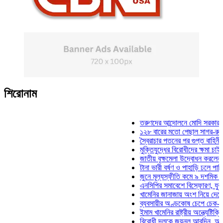
শিরোনাম
তরুণদের আন্দোলনে মোদি সরকার দুর্বল হয়
১২৮ বারের মতো পেছাল সাগর-রুনি হত্যা 
স্বৈরাচার পতনের পর গুপ্ত বাহিনীর আত্মপ্রক
মুক্তিযুদ্ধের বিরোধীদের ক্ষমা চাইতে হবে: ম
জাতীয় বৃক্ষমেলা উদ্বোধন করলেন প্রধানমন্
টানা ভারী বর্ষণ ও পাহাড়ি ঢলে পানিবন্দি চট্
জুনে মূল্যস্ফীতি কমে ৯ দশমিক ১৬ শতা
এনসিপির সমাবেশে বিস্ফোরণ, যুবলীগের দু
খামেনির জানাজায় অংশ নিয়ে দেশে ফিরলেন
ব্যবসায়ীর অণ্ডকোষ চেপে চেক-স্ট্যাম্পে 
ইমাম খামেনির রাষ্ট্রীয় অন্ত্যেষ্টিক্রিয়ায় 
বিরোধী দলকে জয়নুল আবদিন, আপনারা ৭১