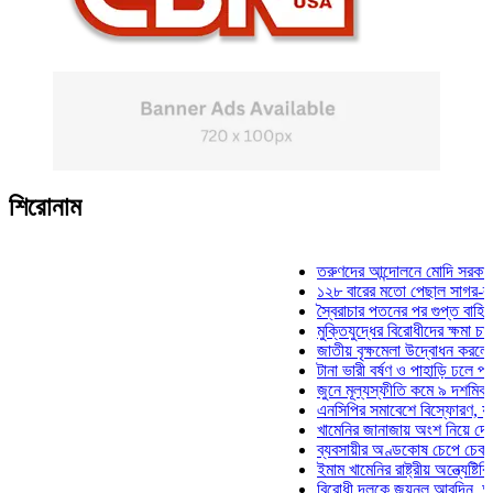
শিরোনাম
তরুণদের আন্দোলনে মোদি সরকার দুর্বল হ
১২৮ বারের মতো পেছাল সাগর-রুনি হত্য
স্বৈরাচার পতনের পর গুপ্ত বাহিনীর আত্মপ্
মুক্তিযুদ্ধের বিরোধীদের ক্ষমা চাইতে হবে:
জাতীয় বৃক্ষমেলা উদ্বোধন করলেন প্রধানম
টানা ভারী বর্ষণ ও পাহাড়ি ঢলে পানিবন্দি চ
জুনে মূল্যস্ফীতি কমে ৯ দশমিক ১৬ শ
এনসিপির সমাবেশে বিস্ফোরণ, যুবলীগের 
খামেনির জানাজায় অংশ নিয়ে দেশে ফিরল
ব্যবসায়ীর অণ্ডকোষ চেপে চেক-স্ট্যাম্প
ইমাম খামেনির রাষ্ট্রীয় অন্ত্যেষ্টিক্রিয়া
বিরোধী দলকে জয়নুল আবদিন, আপনারা 