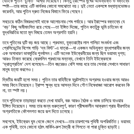
যেটিকে পুতিন ‘চুক্তি’ আখ্যা দিয়েছেন। কিন্তু ট্রাম্পের মুখের অভিব্যক্তি ও বক্তব্যে
স্পষ্ট—তার কাছে এটি কার্যকর কোনো সমঝোতা নয়। দুই নেতা একসঙ্গে মধ্যাহ্নভোজও
করেননি, আর পুতিন দ্রুত নিজের বিমানে ফিরে গেছেন।
সবচেয়ে কঠিন বিষয়গুলোই থাকে আলোচনার শেষ পর্যায়ে। আর ট্রাম্পের বক্তব্যে যে
‘বড়’ কিছু অমীমাংসিত রয়ে গেছে—তা ইঙ্গিত দিচ্ছে, পুতিন কতটুকু ভূমি চাইবেন বা
যুদ্ধবিরতির মতো মূল বিষয়ে তেমন অগ্রগতি হয়নি।
তবে পুতিনের দুটি বড় জয় আছে। প্রথমত, যুক্তরাষ্ট্রে লাল গালিচা সংবর্ধনা এবং
প্রেসিডেন্টের বিশেষ গাড়ি ‘দ্য বিস্ট’-এ যাত্রা—যা একজন অভিযুক্ত যুদ্ধাপরাধীর জন্য
এক অসাধারণ ভাবমূর্তির পুনর্বাসন। এটি অনেক ইউক্রেনীয়ের জন্য ছিল ভয়াবহ দৃশ্য;
আরও তিক্ত করেছে ক্রেমলিন প্রধানের মন্তব্য, যেখানে তিনি ইউক্রেনকে
‘ভ্রাতৃপ্রতিম’ দেশ বলেছেন—তিন বছরেরও বেশি সময় ধরে তার সেনারা সেখানে সাধারণ
মানুষ হত্যা করলেও।
দ্বিতীয় জয়টি হলো সময়। পুতিন তার বাহিনীকে ফ্রন্টলাইনে অগ্রসর হওয়ার জন্য আরও
সময় কিনে নিয়েছেন। ট্রাম্প ক্ষুব্ধ হয়ে আসন্ন দিনে গৌণ নিষেধাজ্ঞা আরোপ করবেন কি
না, তা স্পষ্ট নয়।
তবে পুতিনকে তাড়াহুড়া করতে দেখা যায়নি, বরং আরও বৈঠক ও কাজ চালিয়ে যাওয়ার
ইঙ্গিত দিয়েছেন। সময় তার জন্য গুরুত্বপূর্ণ, কারণ গ্রীষ্মকালীন আক্রমণ প্রায় ধীরগতির
অগ্রগতিকে কৌশলগত জয়ে রূপ দিতে চলেছে।
সবশেষে, ইউক্রেন ঘুম থেকে জেগে দেখবে—তার চারপাশের পৃথিবী অপরিবর্তিত। ভয়াবহ
এক পৃথিবী, তবে কোনো হঠাৎ মার্কিন-রুশ মৈত্রী বা গিলতে না পারা চুক্তি ছাড়াই।