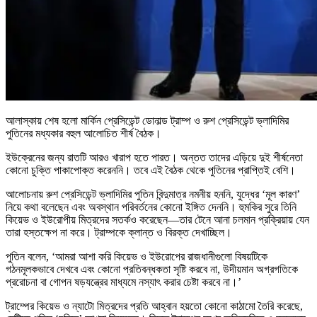
আলাস্কায় শেষ হলো মার্কিন প্রেসিডেন্ট ডোনাল্ড ট্রাম্প ও রুশ প্রেসিডেন্ট ভ্লাদিমির
পুতিনের মধ্যকার বহুল আলোচিত শীর্ষ বৈঠক।
ইউক্রেনের জন্য রাতটি আরও খারাপ হতে পারত। অন্তত তাদের এড়িয়ে দুই শীর্ষনেতা
কোনো চুক্তি পাকাপোক্ত করেননি। তবে এই বৈঠক থেকে পুতিনের প্রাপ্তিই বেশি।
আলোচনায় রুশ প্রেসিডেন্ট ভ্লাদিমির পুতিন বিন্দুমাত্র নমনীয় হননি, যুদ্ধের ‘মূল কারণ’
নিয়ে কথা বলেছেন এবং অবস্থান পরিবর্তনের কোনো ইঙ্গিত দেননি। হুমকির সুরে তিনি
কিয়েভ ও ইউরোপীয় মিত্রদের সতর্কও করেছেন—তার টেনে আনা চলমান প্রক্রিয়ায় যেন
তারা হস্তক্ষেপ না করে। ট্রাম্পকে ক্লান্ত ও বিরক্ত দেখাচ্ছিল।
পুতিন বলেন, ‘আমরা আশা করি কিয়েভ ও ইউরোপের রাজধানীগুলো বিষয়টিকে
গঠনমূলকভাবে দেখবে এবং কোনো প্রতিবন্ধকতা সৃষ্টি করবে না, উদীয়মান অগ্রগতিকে
প্ররোচনা বা গোপন ষড়যন্ত্রের মাধ্যমে নস্যাৎ করার চেষ্টা করবে না।’
ট্রাম্পের কিয়েভ ও ন্যাটো মিত্রদের প্রতি আহ্বান হয়তো কোনো কাঠামো তৈরি করেছে,