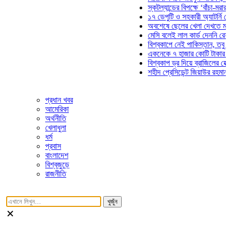
স্কটল্যান্ডের বিপক্ষে ‘বাঁচা-মরার লড়াই
১৭ ডেপুটি ও সহকারী অ্যাটর্নি জেনারে
অবশেষে ছেলের খেলা দেখতে মাঠে আস
মেসি বলেই লাল কার্ড দেননি রেফারি! ফা
বিশ্বকাপে নেই পাকিস্তান, তবু প্রতিট
একনেকে ৭ হাজার কোটি টাকার ৫ প্রকল
বিশ্বকাপ ড্র দিয়ে ব্রাজিলের হেক্সা মিশন
শহীদ প্রেসিডেন্ট জিয়াউর রহমান সমাধিত
প্রধান খবর
আমেরিকা
অর্থনীতি
খেলাধুলা
ধর্ম
প্রবাস
বাংলাদেশ
বিশ্বজুড়ে
রাজনীতি
খুজুঁন