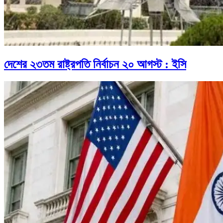
দেশের ২৩তম রাষ্ট্রপতি নির্বাচন ২০ আগস্ট : ইসি