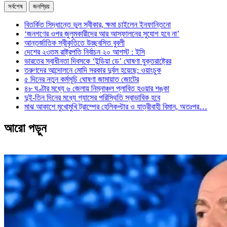
সর্বশেষ
জনপ্রিয়
বিতর্কিত সিদ্ধান্তে ভুল স্বীকার, ক্ষমা চাইলেন ইনফান্তিনো
‘জনগণের ওপর জুলুমকারীদের আর আস্ফালনের সুযোগ হবে না’
আন্তর্জাতিক স্বীকৃতিতে উচ্ছ্বসিত বুবলী
দেশের ২৩তম রাষ্ট্রপতি নির্বাচন ২০ আগস্ট : ইসি
ভারতের স্বাধীনতা দিবসকে ‘ইন্ডিয়া ডে’ ঘোষণা যুক্তরাষ্ট্রের
তরুণদের আন্দোলনে মোদি সরকার দুর্বল হয়েছে: ওয়াংচুক
৫ দিনের নতুন কর্মসূচি ঘোষণা জামায়াত জোটের
৪৮ ঘণ্টার মধ্যে ৬ জেলায় নিম্নাঞ্চল প্লাবিত হওয়ার শঙ্কা
দুই-তিন দিনের মধ্যে গ্যাসের পরিস্থিতি স্বাভাবিক হবে
মাঝ আকাশে মুখোমুখি ট্রাম্পের হেলিকপ্টার ও যাত্রীবাহী বিমান, অতঃপর…
আরো পড়ুন