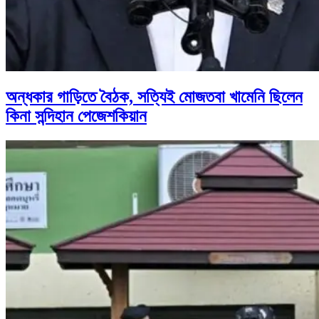
অন্ধকার গাড়িতে বৈঠক, সত্যিই মোজতবা খামেনি ছিলেন
কিনা সন্দিহান পেজেশকিয়ান