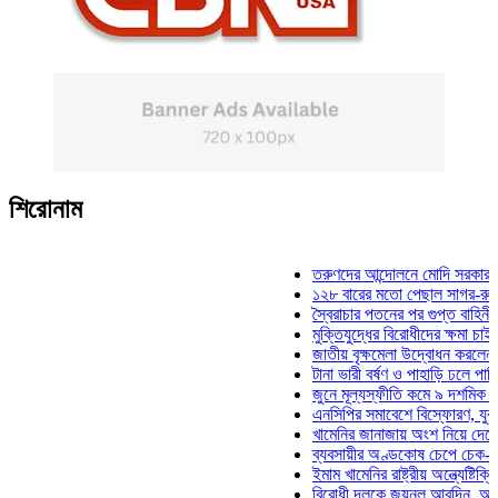
শিরোনাম
তরুণদের আন্দোলনে মোদি সরকার দুর্বল হয়
১২৮ বারের মতো পেছাল সাগর-রুনি হত্যা
স্বৈরাচার পতনের পর গুপ্ত বাহিনীর আত্মপ্রক
মুক্তিযুদ্ধের বিরোধীদের ক্ষমা চাইতে হবে: ম
জাতীয় বৃক্ষমেলা উদ্বোধন করলেন প্রধানমন্
টানা ভারী বর্ষণ ও পাহাড়ি ঢলে পানিবন্দি চট্
জুনে মূল্যস্ফীতি কমে ৯ দশমিক ১৬ শতা
এনসিপির সমাবেশে বিস্ফোরণ, যুবলীগের দু
খামেনির জানাজায় অংশ নিয়ে দেশে ফিরলেন
ব্যবসায়ীর অণ্ডকোষ চেপে চেক-স্ট্যাম্পে 
ইমাম খামেনির রাষ্ট্রীয় অন্ত্যেষ্টিক্রিয়ায় 
বিরোধী দলকে জয়নুল আবদিন, আপনারা ৭