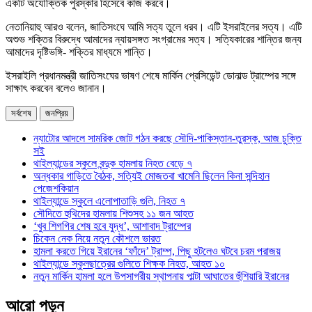
একটি অযৌক্তিক পুরস্কার হিসেবে কাজ করবে।
নেতানিয়াহু আরও বলেন, জাতিসংঘে আমি সত্য তুলে ধরব। এটি ইসরাইলের সত্য। এটি
অশুভ শক্তির বিরুদ্ধে আমাদের ন্যায়সঙ্গত সংগ্রামের সত্য। সত্যিকারের শান্তির জন্য
আমাদের দৃষ্টিভঙ্গি- শক্তির মাধ্যমে শান্তি।
ইসরাইলি প্রধানমন্ত্রী জাতিসংঘের ভাষণ শেষে মার্কিন প্রেসিডেন্ট ডোনাল্ড ট্রাম্পের সঙ্গে
সাক্ষাৎ করবেন বলেও জানান।
সর্বশেষ
জনপ্রিয়
ন্যাটোর আদলে সামরিক জোট গঠন করছে সৌদি-পাকিস্তান-তুরস্ক, আজ চুক্তি
সই
থাইল্যান্ডের স্কুলে বন্দুক হামলায় নিহত বেড়ে ৭
অন্ধকার গাড়িতে বৈঠক, সত্যিই মোজতবা খামেনি ছিলেন কিনা সন্দিহান
পেজেশকিয়ান
থাইল্যান্ডে স্কুলে এলোপাতাড়ি গুলি, নিহত ৭
সৌদিতে হুথিদের হামলায় শিশুসহ ১১ জন আহত
‘খুব শিগগির শেষ হবে যুদ্ধ’, আশাবাদ ট্রাম্পের
চিকেন নেক নিয়ে নতুন কৌশলে ভারত
হামলা করতে গিয়ে ইরানের ‘ফাঁদে’ ট্রাম্প, পিছু হটলেও ঘটবে চরম পরাজয়
থাইল্যান্ডে স্কুলছাত্রের গুলিতে শিক্ষক নিহত, আহত ১০
নতুন মার্কিন হামলা হলে উপসাগরীয় স্থাপনায় পাল্টা আঘাতের হুঁশিয়ারি ইরানের
আরো পড়ুন