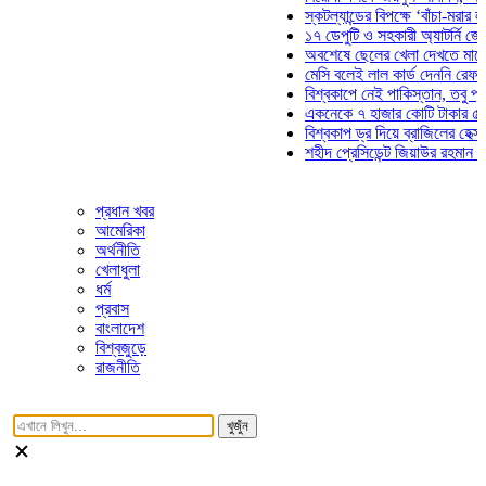
স্কটল্যান্ডের বিপক্ষে ‘বাঁচা-মরার লড়াইয়ে
১৭ ডেপুটি ও সহকারী অ্যাটর্নি জেনারেলে
অবশেষে ছেলের খেলা দেখতে মাঠে আসছে
মেসি বলেই লাল কার্ড দেননি রেফারি! ফাউল
বিশ্বকাপে নেই পাকিস্তান, তবু প্রতিটি 
একনেকে ৭ হাজার কোটি টাকার ৫ প্রকল্প
বিশ্বকাপ ড্র দিয়ে ব্রাজিলের হেক্সা মিশন শ
শহীদ প্রেসিডেন্ট জিয়াউর রহমান সমাধিতে 
প্রধান খবর
আমেরিকা
অর্থনীতি
খেলাধুলা
ধর্ম
প্রবাস
বাংলাদেশ
বিশ্বজুড়ে
রাজনীতি
খুজুঁন